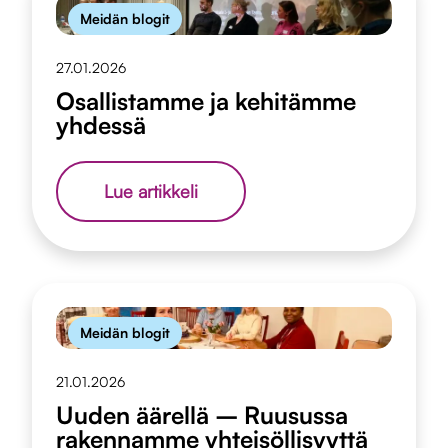
Meidän blogit
27.01.2026
Osallistamme ja kehitämme
yhdessä
Osallistamme
Lue artikkeli
ja
kehitämme
yhdessä
Meidän blogit
21.01.2026
Uuden äärellä – Ruusussa
rakennamme yhteisöllisyyttä