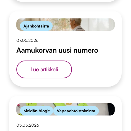
Ajankohtaista
07.05.2026
Aamukorvan uusi numero
Aamukorvan
Lue artikkeli
uusi
numero
Meidän blogit
Vapaaehtoistoiminta
05.05.2026