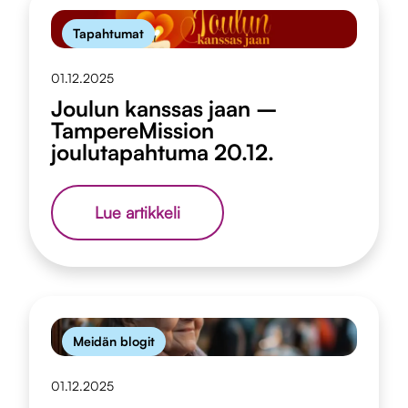
Tapahtumat
01.12.2025
Joulun kanssas jaan –
TampereMission
joulutapahtuma 20.12.
Joulun
Lue artikkeli
kanssas
jaan
–
TampereMission
joulutapahtuma
20.12.
Meidän blogit
01.12.2025