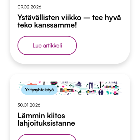
09.02.2026
Ystävällisten viikko – tee hyvä
teko kanssamme!
Ystävällisten
Lue artikkeli
viikko
–
tee
hyvä
teko
kanssamme!
Yritysyhteistyö
30.01.2026
Lämmin kiitos
lahjoituksistanne