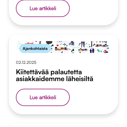
Kiitospäivästä
Lue artikkeli
Uuteen
Vuoteen
Ajankohtaista
02.12.2025
Kiitettävää palautetta
asiakkaidemme läheisiltä
Kiitettävää
Lue artikkeli
palautetta
asiakkaidemme
läheisiltä