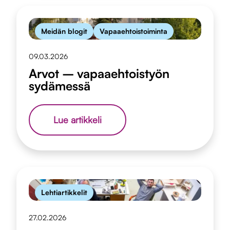
Meidän blogit
Vapaaehtoistoiminta
09.03.2026
Arvot – vapaaehtoistyön
sydämessä
Arvot
Lue artikkeli
–
vapaaehtoistyön
sydämessä
Lehtiartikkelit
27.02.2026