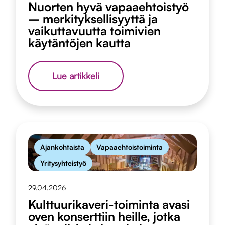
Nuorten hyvä vapaaehtoistyö
– merkityksellisyyttä ja
vaikuttavuutta toimivien
käytäntöjen kautta
Nuorten
Lue artikkeli
hyvä
vapaaehtoistyö
–
merkityksellisyyttä
ja
vaikuttavuutta
toimivien
Ajankohtaista
Vapaaehtoistoiminta
käytäntöjen
kautta
Yritysyhteistyö
29.04.2026
Kulttuurikaveri-toiminta avasi
oven konserttiin heille, jotka