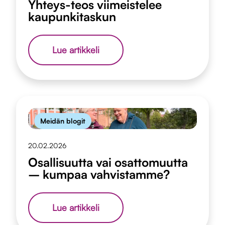
Yhteys-teos viimeistelee
kaupunkitaskun
Yhteys-
Lue artikkeli
teos
viimeistelee
kaupunkitaskun
Meidän blogit
20.02.2026
Osallisuutta vai osattomuutta
– kumpaa vahvistamme?
Osallisuutta
Lue artikkeli
vai