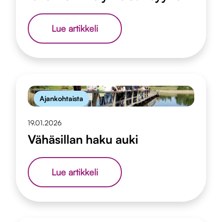
Uuden
Lue artikkeli
äärellä
–
Ruusussa
rakennamme
yhteisöllisyyttä
Ajankohtaista
19.01.2026
Vähäsillan haku auki
Vähäsillan
Lue artikkeli
haku
auki