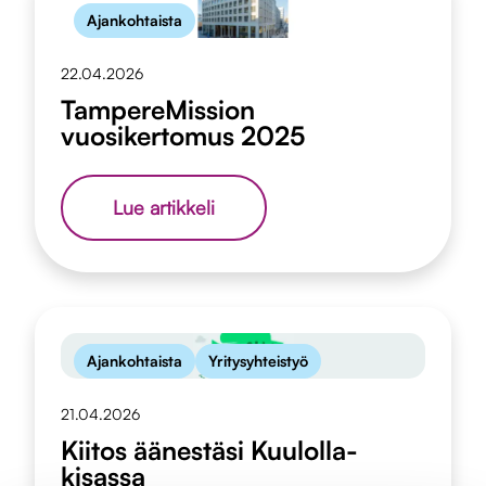
läpinäkyvästi
Ajankohtaista
22.04.2026
TampereMission
vuosikertomus 2025
TampereMission
Lue artikkeli
vuosikertomus
2025
Ajankohtaista
Yritysyhteistyö
21.04.2026
Kiitos äänestäsi Kuulolla-
kisassa