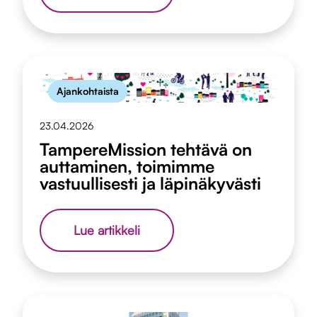
ja
Lempäälän
Vuokrakodit
yhteistyöhön
Asuntomessuilla
2026
Ajankohtaista
23.04.2026
TampereMission tehtävä on
auttaminen, toimimme
vastuullisesti ja läpinäkyvästi
TampereMission
Lue artikkeli
tehtävä
on
auttaminen,
toimimme
vastuullisesti
ja