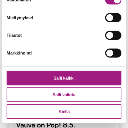
valinta
Mieltymykset
Ajankohtaista
Avoin työpaikka
20.04.2026
Tilastot
Haetaan viestintäpäällikköä
Markkinointi
Haetaan
Lue artikkeli
viestintäpäällikköä
Salli kaikki
Salli valinta
Tapahtumat
Kiellä
14.04.2026
Vauva on Pop! 8.5.