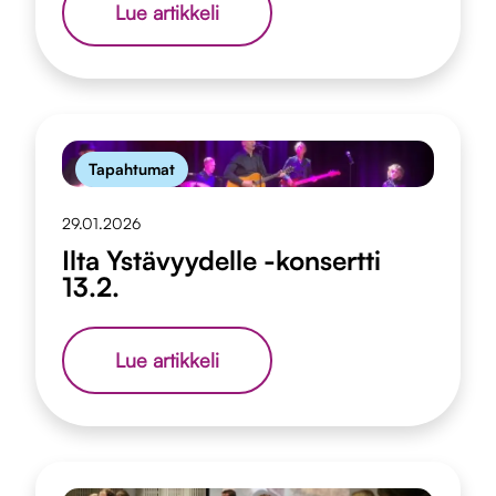
Lämmin
Lue artikkeli
kiitos
lahjoituksistanne
Tapahtumat
29.01.2026
Ilta Ystävyydelle -konsertti
13.2.
Ilta
Lue artikkeli
Ystävyydelle
-
konsertti
13.2.