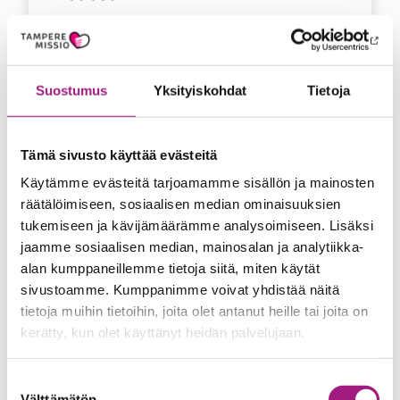
Kiitos
Lue artikkeli
äänestäsi
Kuulolla-
Suostumus
Yksityiskohdat
Tietoja
kisassa
Tämä sivusto käyttää evästeitä
Tapahtumat
Vapaaehtoistoiminta
Käytämme evästeitä tarjoamamme sisällön ja mainosten
räätälöimiseen, sosiaalisen median ominaisuuksien
20.04.2026
tukemiseen ja kävijämäärämme analysoimiseen. Lisäksi
Vapaaehtoiskeikka
jaamme sosiaalisen median, mainosalan ja analytiikka-
Rollaattorimarssilla
alan kumppaneillemme tietoja siitä, miten käytät
sivustoamme. Kumppanimme voivat yhdistää näitä
tietoja muihin tietoihin, joita olet antanut heille tai joita on
Vapaaehtoiskeikka
Lue artikkeli
kerätty, kun olet käyttänyt heidän palvelujaan.
Rollaattorimarssilla
Suostumuksen
Välttämätön