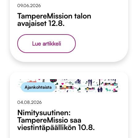
09.06.2026
TampereMission talon
avajaiset 12.8.
TampereMission
Lue artikkeli
talon
avajaiset
12.8.
Ajankohtaista
04.08.2026
Nimitysuutinen:
TampereMissio saa
viestintäpäällikön 10.8.