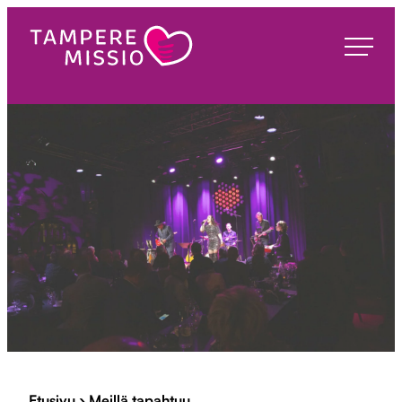
Siirry
suoraan
TampereMissio
sisältöön
Etusivu
›
Meillä tapahtuu