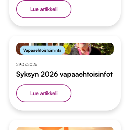
Nimitysuutinen:
Lue artikkeli
TampereMissio
saa
viestintäpäällikön
10.8.
Vapaaehtoistoiminta
29.07.2026
Syksyn 2026 vapaaehtoisinfot
Syksyn
Lue artikkeli
2026
vapaaehtoisinfot