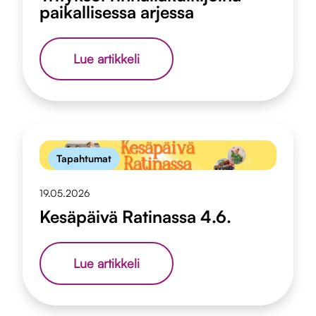
paikallisessa arjessa
Yritykset
Lue artikkeli
rinnallakulkijoina
paikallisessa
arjessa
Tapahtumat
19.05.2026
Kesäpäivä Ratinassa 4.6.
Kesäpäivä
Lue artikkeli
Ratinassa
4.6.