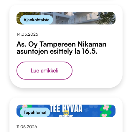
Ajankohtaista
14.05.2026
As. Oy Tampereen Nikaman
asuntojen esittely la 16.5.
As.
Lue artikkeli
Oy
Tampereen
Nikaman
asuntojen
esittely
la
16.5.
Tapahtumat
11.05.2026