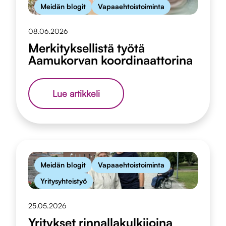
Meidän blogit
Vapaaehtoistoiminta
08.06.2026
Merkityksellistä työtä
Aamukorvan koordinaattorina
Merkityksellistä
Lue artikkeli
työtä
Aamukorvan
koordinaattorina
Meidän blogit
Vapaaehtoistoiminta
Yritysyhteistyö
25.05.2026
Yritykset rinnallakulkijoina