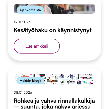
Ajankohtaista
13.01.2026
Kesätyöhaku on käynnistynyt
Kesätyöhaku
Lue artikkeli
on
käynnistynyt
Meidän blogit
08.01.2026
Rohkea ja vahva rinnallakulkija
– suunta, joka näkyy arjessa