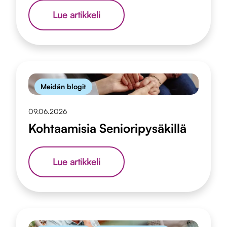
Ajatuksia
Lue artikkeli
muistisairaan
rinnalla
kulkemisesta
Meidän blogit
09.06.2026
Kohtaamisia Senioripysäkillä
Kohtaamisia
Lue artikkeli
Senioripysäkillä