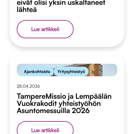
eivät olisi yksin uskaltaneet
lähteä
Kulttuurikaveri-
Lue artikkeli
toiminta
avasi
oven
konserttiin
heille,
jotka
eivät
Ajankohtaista
Yritysyhteistyö
olisi
yksin
uskaltaneet
28.04.2026
lähteä
TampereMissio ja Lempäälän
Vuokrakodit yhteistyöhön
Asuntomessuilla 2026
TampereMissio
Lue artikkeli