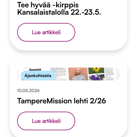
Tee hyvää -kirppis
Kansalaistalolla 22.-23.5.
Tee
Lue artikkeli
hyvää
-
kirppis
Kansalaistalolla
22.-23.5.
Ajankohtaista
10.05.2026
TampereMission lehti 2/26
TampereMission
Lue artikkeli
lehti
2/26