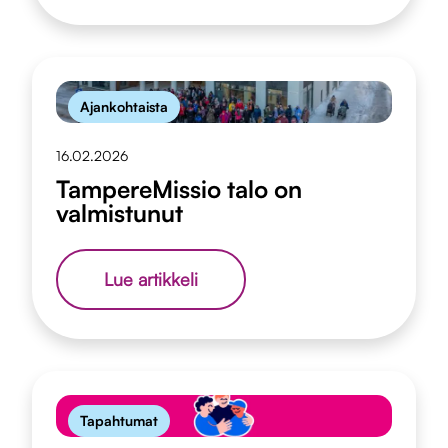
osattomuutta
–
kumpaa
vahvistamme?
Ajankohtaista
16.02.2026
TampereMissio talo on
valmistunut
TampereMissio
Lue artikkeli
talo
on
valmistunut
Tapahtumat