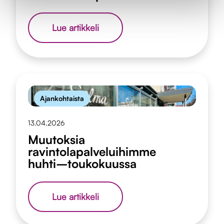
Vauva
Lue artikkeli
on
Pop!
8.5.
Ajankohtaista
13.04.2026
Muutoksia
ravintolapalveluihimme
huhti–toukokuussa
Muutoksia
Lue artikkeli
ravintolapalveluihimme
huhti–