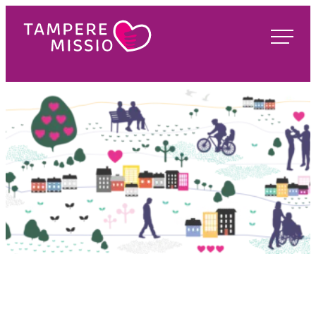
Siirry
suoraan
TampereMissio
sisältöön