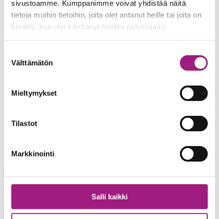
sivustoamme. Kumppanimme voivat yhdistää näitä
tietoja muihin tietoihin, joita olet antanut heille tai joita on
kerätty, kun olet käyttänyt heidän palvelujaan.
Suostumuksen
Välttämätön
valinta
Mieltymykset
Tilastot
Markkinointi
Salli kaikki