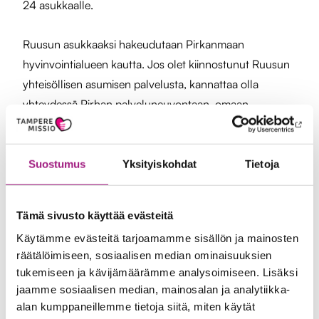
24 asukkaalle.
Ruusun asukkaaksi hakeudutaan Pirkanmaan
hyvinvointialueen kautta. Jos olet kiinnostunut Ruusun
yhteisöllisen asumisen palvelusta, kannattaa olla
yhteydessä Pirhan palveluneuvontaan, omaan
asiakasohjaajaan tai omaan kotihoitoyksikköön.
Tiedusteluihin Ruusun toiminnasta ja arjesta vastaa
Suostumus
Yksityiskohdat
Tietoja
yksikönjohtaja Satu Hjulman.
Tämä sivusto käyttää evästeitä
Käytämme evästeitä tarjoamamme sisällön ja mainosten
räätälöimiseen, sosiaalisen median ominaisuuksien
tukemiseen ja kävijämäärämme analysoimiseen. Lisäksi
Tiedustelut ja lisätietoja
jaamme sosiaalisen median, mainosalan ja analytiikka-
alan kumppaneillemme tietoja siitä, miten käytät