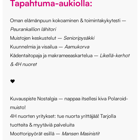
Tapahtuma-aukiolla:
Oman elämänpuun kokoaminen & toimintakykytesti –
Peurankallion lähitori
Muistojen keskustelut –
Senioripysäkki
Kuunnelmia ja visailua –
Aamukorva
Kädentaitopaja ja makrameeaskartelua –
Likellä-kerhot
& 4H nuoret
❤️
Kuvauspiste Nostalgia – nappaa itsellesi kiva Polaroid-
muisto!
4H nuorten yritykset: tue nuorta yrittäjää! Tarjolla
tuotteita & myytäviä palveluita
Moottoripyörät esillä –
Mansen Masinistit