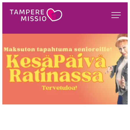
Siirry
suoraan
TampereMissio
sisältöön