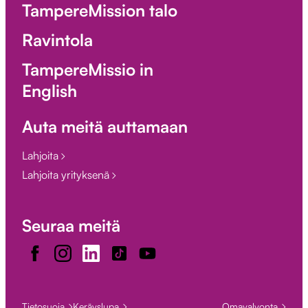
TampereMission talo
Ravintola
TampereMissio in
English
Auta meitä auttamaan
Lahjoita
Lahjoita yrityksenä
Seuraa meitä
Facebook
Instagram
LinkedIn
TikTok
Youtube
Tietosuoja
Keräyslupa
Omavalvonta