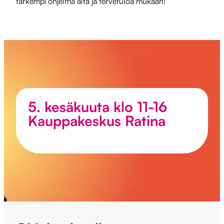
tarkempi ohjelma alta ja tervetuloa mukaan!
5. kesäkuuta klo 11-16
Kauppakeskus Ratina