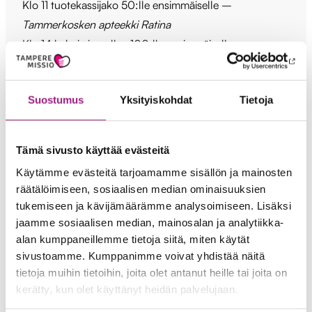
Klo 11 tuotekassijako 50:lle ensimmäiselle –
Tammerkosken apteekki Ratina
Klo 14 kahvia ja pullaa 100:lle ensimmäiselle –
Espresso House Ratina
Suostumus
Yksityiskohdat
Tietoja
Nopeimmille lisäksi alennuskuponkeja Ratinan liikkeisiin!
Tämä sivusto käyttää evästeitä
Käytämme evästeitä tarjoamamme sisällön ja mainosten
4H Yrittäjien pisteet
räätälöimiseen, sosiaalisen median ominaisuuksien
tukemiseen ja kävijämäärämme analysoimiseen. Lisäksi
jaamme sosiaalisen median, mainosalan ja analytiikka-
Tue nuorta yrittäjää! Myynnissä mm. taidetta, palveluita
alan kumppaneillemme tietoja siitä, miten käytät
ja leipomuksia. Klikkaamalla yrityksen nimeä pääset
sivustoamme. Kumppanimme voivat yhdistää näitä
tietoja muihin tietoihin, joita olet antanut heille tai joita on
tarkastelemaan nuoren yrityksen sosiaalisen median
kerätty, kun olet käyttänyt heidän palvelujaan.
kanavaa tai mainosta. Voit lukea 4H Yrittäjistä lisää