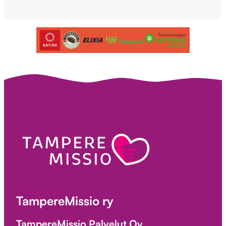
TampereMissio ry
TampereMissio Palvelut Oy