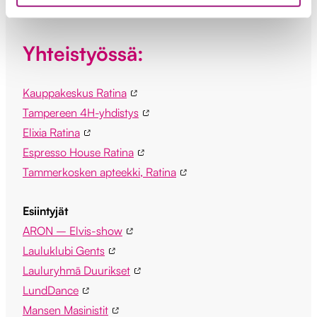
Yhteistyössä:
Kauppakeskus Ratina
Tampereen 4H-yhdistys
Elixia Ratina
Espresso House Ratina
Tammerkosken apteekki, Ratina
Esiintyjät
ARON – Elvis-show
Lauluklubi Gents
Lauluryhmä Duurikset
LundDance
Mansen Masinistit