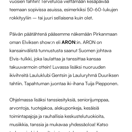
vuosien tahtiin
! Tervetuloa viettämään kesäpäivää
teemaan sopivissa asuissa, esimerkiksi 50-60-lukujen
rokkityyliin – tai juuri sellaisena kuin olet.
Päivän päätähtenä pääsemme näkemään Pirkanmaan
oman Elviksen show:n eli
ARON
:in. ARON on
kansainvälistä tunnustusta saanut Suomen johtava
Elvis-tulkki, joka laulattaa ja tanssittaa kansaa
takuuvarmoin ottein! Luvassa lisäksi nuoruuden
ikivihreitä Lauluklubi Gentsin ja Lauluryhmä Duuriksen
tahtiin. Tapahtuman juontaa iki-ihana Tuija Piepponen.
Ohjelmassa lisäksi tanssiesityksiä, seniorijumppaa,
arvontoja, tuotejakoa, alekuponkeja, kesäisiä
toimintapajoja ja rauhallisia keskustelutuokioita,
musiikkia, tanssia ja mukavaa yhdessäoloa! Katso