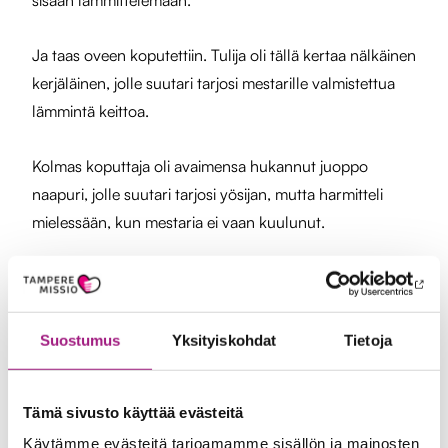
sisään lämmittelemään.
Ja taas oveen koputettiin. Tulija oli tällä kertaa nälkäinen
kerjäläinen, jolle suutari tarjosi mestarille valmistettua
lämmintä keittoa.
Kolmas koputtaja oli avaimensa hukannut juoppo
naapuri, jolle suutari tarjosi yösijan, mutta harmitteli
mielessään, kun mestaria ei vaan kuulunut.
Aikansa odotettuaan suutari meni nukkumaan ja näki
unessa jälleen mestarin. Suutari kysyi mestarilta, miksi
hän ei tullutkaan, vaikka lupasi. Mestari sanoi: ”Olin
Suostumus
Yksityiskohdat
Tietoja
luonasi tänään kolme kertaa, kiitos sydämestäni ja
hyvää joulua!”
Tämä sivusto käyttää evästeitä
Kun aattoilta pimeni, myös suutarin joulu oli valmis. Ei
Käytämme evästeitä tarjoamamme sisällön ja mainosten