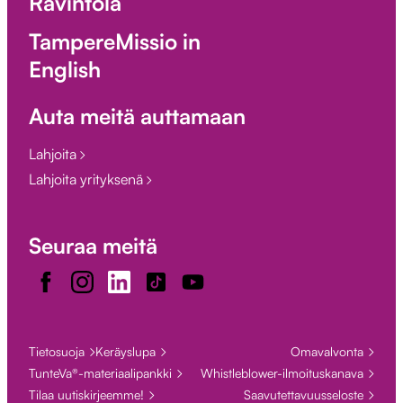
Ravintola
TampereMissio in
English
Auta meitä auttamaan
Lahjoita
Lahjoita yrityksenä
Seuraa meitä
Facebook
Instagram
LinkedIn
TikTok
Youtube
Tietosuoja
Keräyslupa
Omavalvonta
TunteVa®-materiaalipankki
Whistleblower-ilmoituskanava
Tilaa uutiskirjeemme!
Saavutettavuusseloste