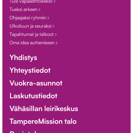
Tule vapaaehtoiseksi!
Tueksi arkeen
Ohjaajaksi ryhmiin
Ulkoiluun ja seuraksi
Tapahtumat ja talkoot
Oma idea auttamiseen
Yhdistys
Yhteystiedot
Vuokra-asunnot
Laskutustiedot
Vähäsillan leirikeskus
TampereMission talo