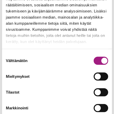
räätälöimiseen, sosiaalisen median ominaisuuksien
sellaisena, mitä hän oli odottanut, vaan paljon
tukemiseen ja kävijämäärämme analysoimiseen. Lisäksi
parempana. Hän sai joulun lahjan.
jaamme sosiaalisen median, mainosalan ja analytiikka-
alan kumppaneillemme tietoja siitä, miten käytät
Joulu itse on joulun lahja, sillä se on muistutus
sivustoamme. Kumppanimme voivat yhdistää näitä
rakkaudesta ja tehtävästämme rakastaa.
tietoja muihin tietoihin, joita olet antanut heille tai joita on
kerätty, kun olet käyttänyt heidän palvelujaan.
Äiti Teresa sai vuonna 1979 Nobelin rauhanpalkinnon.
Vaikuttavassa rauhanpalkinnon vastaanottopuheessaan
Suostumuksen
Välttämätön
valinta
hän sanoi: ”Rakkaudessa ei ole kyse siitä, kuinka paljon
me teemme, vaan kuinka paljon laitamme rakkautta
Mieltymykset
siihen, mitä teemme. Tämän rakkauden ymmärtämisen
myötä voimme sitten tuoda rauhaa ensiksi omaan
perheeseemme, sitten maahamme ja maailmalle.”
Tilastot
Matti Helin
Markkinointi
Kirjoittaja on TampereMission järjestöjohtaja