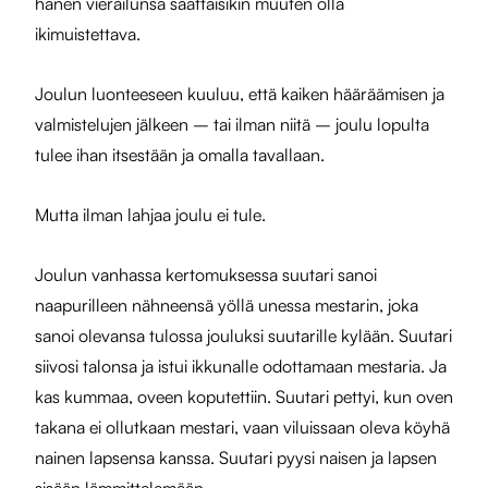
hänen vierailunsa saattaisikin muuten olla
ikimuistettava.
Joulun luonteeseen kuuluu, että kaiken hääräämisen ja
valmistelujen jälkeen – tai ilman niitä – joulu lopulta
tulee ihan itsestään ja omalla tavallaan.
Mutta ilman lahjaa joulu ei tule.
Joulun vanhassa kertomuksessa suutari sanoi
naapurilleen nähneensä yöllä unessa mestarin, joka
sanoi olevansa tulossa jouluksi suutarille kylään. Suutari
siivosi talonsa ja istui ikkunalle odottamaan mestaria. Ja
kas kummaa, oveen koputettiin. Suutari pettyi, kun oven
takana ei ollutkaan mestari, vaan viluissaan oleva köyhä
nainen lapsensa kanssa. Suutari pyysi naisen ja lapsen