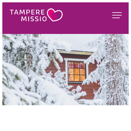
Siirry
suoraan
TampereMissio
sisältöön