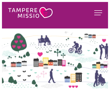
Siirry
suoraan
TampereMissio
sisältöön