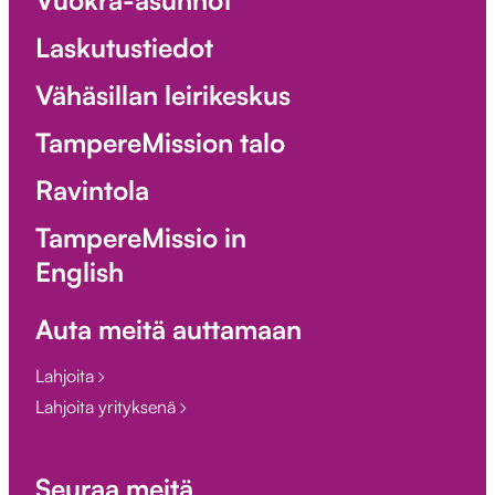
Vuokra-asunnot
Laskutustiedot
Vähäsillan leirikeskus
TampereMission talo
Ravintola
TampereMissio in
English
Auta meitä auttamaan
Lahjoita
Lahjoita yrityksenä
Seuraa meitä