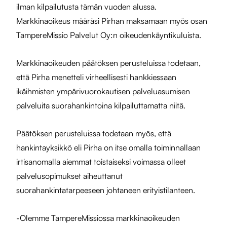
ilman kilpailutusta tämän vuoden alussa.
Markkinaoikeus määräsi Pirhan maksamaan myös osan
TampereMissio Palvelut Oy:n oikeudenkäyntikuluista.
Markkinaoikeuden päätöksen perusteluissa todetaan,
että Pirha menetteli virheellisesti hankkiessaan
ikäihmisten ympärivuorokautisen palveluasumisen
palveluita suorahankintoina kilpailuttamatta niitä.
Päätöksen perusteluissa todetaan myös, että
hankintayksikkö eli Pirha on itse omalla toiminnallaan
irtisanomalla aiemmat toistaiseksi voimassa olleet
palvelusopimukset aiheuttanut
suorahankintatarpeeseen johtaneen erityistilanteen.
-Olemme TampereMissiossa markkinaoikeuden