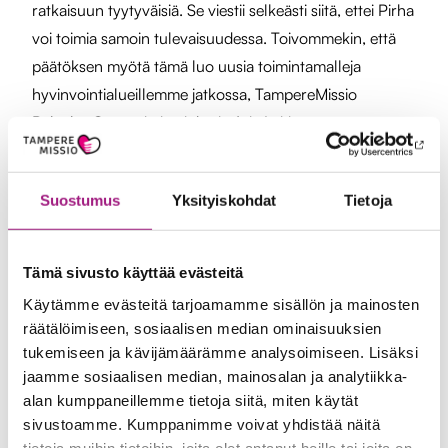
ratkaisuun tyytyväisiä. Se viestii selkeästi siitä, ettei Pirha
voi toimia samoin tulevaisuudessa. Toivommekin, että
päätöksen myötä tämä luo uusia toimintamalleja
hyvinvointialueillemme jatkossa, TampereMissio
Palvelut Oy:n toimitusjohtaja Arja Laitinen sanoo.
Tiedote päivitetty 10.11.2025
Suostumus
Yksityiskohdat
Tietoja
Tämä sivusto käyttää evästeitä
Käytämme evästeitä tarjoamamme sisällön ja mainosten
Lisätiedot
räätälöimiseen, sosiaalisen median ominaisuuksien
tukemiseen ja kävijämäärämme analysoimiseen. Lisäksi
jaamme sosiaalisen median, mainosalan ja analytiikka-
alan kumppaneillemme tietoja siitä, miten käytät
Arja Laitinen
sivustoamme. Kumppanimme voivat yhdistää näitä
Toimitusjohtaja
tietoja muihin tietoihin, joita olet antanut heille tai joita on