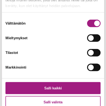
arja.laitinen@tamperemissio.fi
kerätty, kun olet käyttänyt heidän palvelujaan.
040 868 0980
Suostumuksen
Välttämätön
valinta
Mieltymykset
Tilastot
Markkinointi
Salli kaikki
Salli valinta