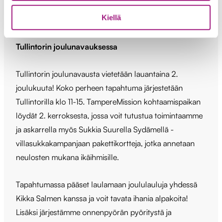
halutessasi kirjoittaa lyhyen tervehdyksen ikäihmisen
Kiellä
iloksi.
Tullintorin joulunavauksessa
Tullintorin joulunavausta vietetään lauantaina 2.
joulukuuta! Koko perheen tapahtuma järjestetään
Tullintorilla klo 11-15. TampereMission kohtaamispaikan
löydät 2. kerroksesta, jossa voit tutustua toimintaamme
ja askarrella myös Sukkia Suurella Sydämellä -
villasukkakampanjaan pakettikortteja, jotka annetaan
neulosten mukana ikäihmisille.
Tapahtumassa pääset laulamaan joululauluja yhdessä
Kikka Salmen kanssa ja voit tavata ihania alpakoita!
Lisäksi järjestämme onnenpyörän pyöritystä ja