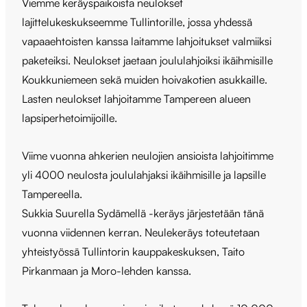
Viemme keräyspaikoista neulokset
lajittelukeskukseemme Tullintorille, jossa yhdessä
vapaaehtoisten kanssa laitamme lahjoitukset valmiiksi
paketeiksi. Neulokset jaetaan joululahjoiksi ikäihmisille
Koukkuniemeen sekä muiden hoivakotien asukkaille.
Lasten neulokset lahjoitamme Tampereen alueen
lapsiperhetoimijoille.
Viime vuonna ahkerien neulojien ansioista lahjoitimme
yli 4000 neulosta joululahjaksi ikäihmisille ja lapsille
Tampereella.
Sukkia Suurella Sydämellä -keräys järjestetään tänä
vuonna viidennen kerran. Neulekeräys toteutetaan
yhteistyössä Tullintorin kauppakeskuksen, Taito
Pirkanmaan ja Moro-lehden kanssa.