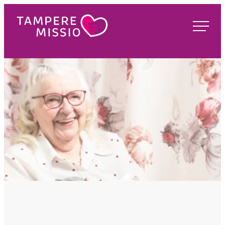
Siirry
suoraan
TampereMissio
sisältöön