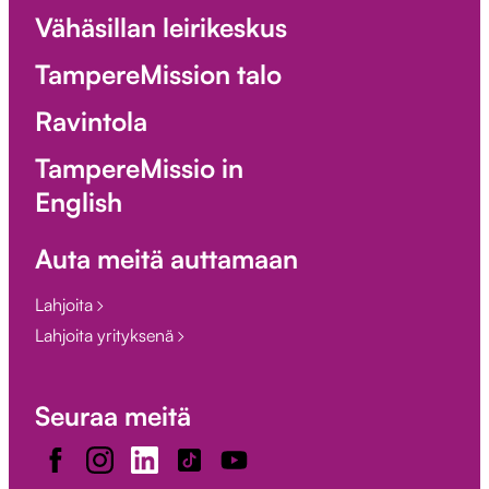
Vähäsillan leirikeskus
TampereMission talo
Ravintola
TampereMissio in
English
Auta meitä auttamaan
Lahjoita
Lahjoita yrityksenä
Seuraa meitä
Facebook
Instagram
LinkedIn
TikTok
Youtube