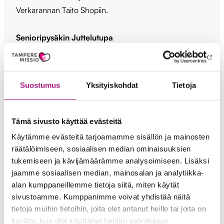
Verkarannan Taito Shopiin.
Senioripysäkin Juttelutupa
Arkihuolet kaikki heitä! Tule huojentamaan mieltäsi
Juttelutupaan, jossa Senioripysäkin ammattilaiset
kohtaavat kiireettömästi. Voit tulla pienellä tai isolla
Suostumus
Yksityiskohdat
Tietoja
asialla, meillä on aikaa Sinulle.
TampereMission onnenpyörä
Tämä sivusto käyttää evästeitä
Tervetuloa kokeilemaan onnea ja pyörittämään
Käytämme evästeitä tarjoamamme sisällön ja mainosten
TampereMission jouluista onnenpyörää! Samalla voit
räätälöimiseen, sosiaalisen median ominaisuuksien
tukemiseen ja kävijämäärämme analysoimiseen. Lisäksi
tutustua pisteellämme toimintaamme ja tavoista tulla
jaamme sosiaalisen median, mainosalan ja analytiikka-
mukaan.
alan kumppaneillemme tietoja siitä, miten käytät
sivustoamme. Kumppanimme voivat yhdistää näitä
Lahjapakkaamo
tietoja muihin tietoihin, joita olet antanut heille tai joita on
Ratinan lahjapakkaamossa voit paketoida jouluostokset
kerätty, kun olet käyttänyt heidän palvelujaan.