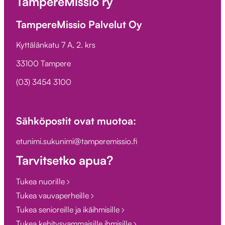
TampereMissio ry
TampereMissio Palvelut Oy
Kyttälänkatu 7 A, 2. krs
33100 Tampere
(03) 3454 3100
Sähköpostit ovat muotoa:
etunimi.sukunimi@tamperemissio.fi
Tarvitsetko apua?
Tukea nuorille
Tukea vauvaperheille
Tukea senioreille ja ikäihmisille
Tukea kehitysvammaisille ihmisille