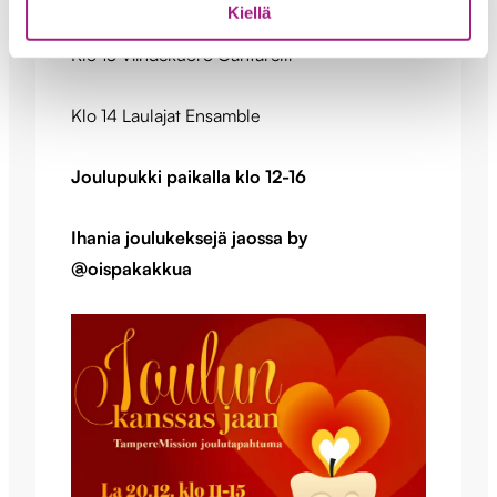
Kiellä
Klo 13 Viihdekuoro Cantarelli
Klo 14 Laulajat Ensamble
Joulupukki paikalla klo 12-16
Ihania joulukeksejä jaossa by
@oispakakkua