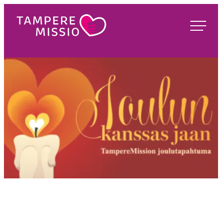
Siirry
suoraan
TampereMissio
sisältöön