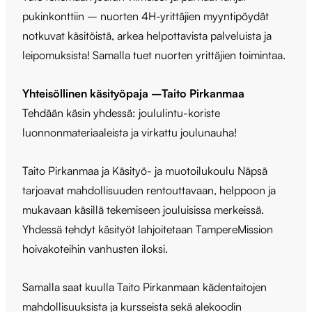
pukinkonttiin – nuorten 4H-yrittäjien myyntipöydät
notkuvat käsitöistä, arkea helpottavista palveluista ja
leipomuksista! Samalla tuet nuorten yrittäjien toimintaa.
Yhteisöllinen käsityöpaja –Taito Pirkanmaa
Tehdään käsin yhdessä: j
oululintu-koriste
luonnonmateriaaleista ja virkattu joulunauha!
Taito Pirkanmaa ja Käsityö- ja muotoilukoulu Näpsä
tarjoavat mahdollisuuden rentouttavaan, helppoon ja
mukavaan käsillä tekemiseen jouluisissa merkeissä.
Yhdessä tehdyt käsityöt lahjoitetaan TampereMission
hoivakoteihin vanhusten iloksi.
Samalla saat kuulla Taito Pirkanmaan kädentaitojen
mahdollisuuksista ja kursseista sekä alekoodin