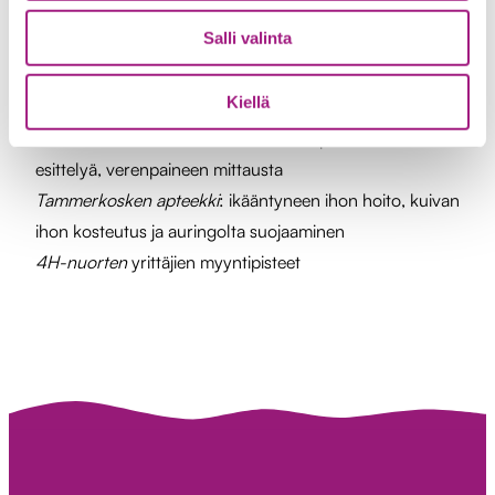
Miracle-apuvälineet
: apuvälineitä esitteillä ja myynnissä
Salli valinta
Öga Pieni Silmäsairaala
: 100 kpl etuseteleitä, jolla saa
toimistomaksun (20€) veloituksetta. Paikalla optikko tai
Kiellä
sairaanhoitaja tapahtuman ajan
Lääkärikeskus Aava
: Kela65 kokeilun palveluiden
esittelyä, verenpaineen mittausta
Tammerkosken apteekki
: ikääntyneen ihon hoito, kuivan
ihon kosteutus ja auringolta suojaaminen
4H-nuorten
yrittäjien myyntipisteet