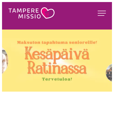
Siirry
suoraan
TampereMissio
sisältöön