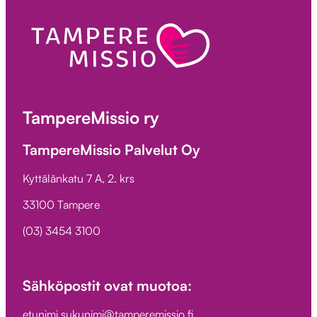
TampereMissio ry
TampereMissio Palvelut Oy
Kyttälänkatu 7 A, 2. krs
33100 Tampere
(03) 3454 3100
Sähköpostit ovat muotoa:
etunimi.sukunimi@tamperemissio.fi