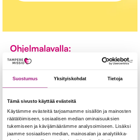
Ohjelmalavalla:
❤️
Suostumus
Yksityiskohdat
Tietoja
klo 10 Elixia Ratinan starttijumppa
klo 10.15 Tulikukot-kuoro
klo 10.45 Haaremin Helmet -senioritanssiryhmä
Tämä sivusto käyttää evästeitä
klo 11.15 Tulikukot-kuoro
Käytämme evästeitä tarjoamamme sisällön ja mainosten
klo 11.45 Haaremin Helmet -senioritanssiryhmä
räätälöimiseen, sosiaalisen median ominaisuuksien
tukemiseen ja kävijämäärämme analysoimiseen. Lisäksi
klo 12 Senioreiden muotinäytös
jaamme sosiaalisen median, mainosalan ja analytiikka-
klo 12.45 Elixia Ratinan letkajenkkajumppa