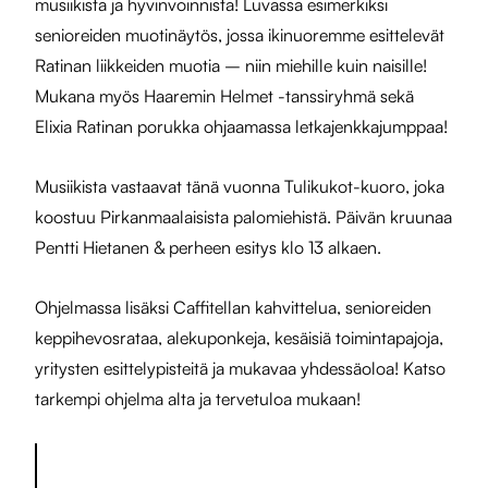
musiikista ja hyvinvoinnista! Luvassa esimerkiksi
senioreiden muotinäytös, jossa ikinuoremme esittelevät
Ratinan liikkeiden muotia – niin miehille kuin naisille!
Mukana myös Haaremin Helmet -tanssiryhmä sekä
Elixia Ratinan porukka ohjaamassa letkajenkkajumppaa!
Musiikista vastaavat tänä vuonna Tulikukot-kuoro, joka
koostuu Pirkanmaalaisista palomiehistä. Päivän kruunaa
Pentti Hietanen & perheen esitys klo 13 alkaen.
Ohjelmassa lisäksi Caffitellan kahvittelua, senioreiden
keppihevosrataa, alekuponkeja, kesäisiä toimintapajoja,
yritysten esittelypisteitä ja mukavaa yhdessäoloa! Katso
tarkempi ohjelma alta ja tervetuloa mukaan!