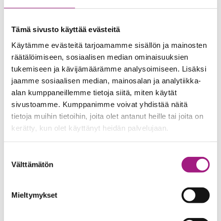
Lue lisää Aamulehden jutusta:
Tällainen talo voi nousta
Tämä sivusto käyttää evästeitä
vain Tampereelle, ja sillä on ainutlaatuinen rakennuttaja
–
Aamulehti
13.10.2025
Käytämme evästeitä tarjoamamme sisällön ja mainosten
räätälöimiseen, sosiaalisen median ominaisuuksien
tukemiseen ja kävijämäärämme analysoimiseen. Lisäksi
jaamme sosiaalisen median, mainosalan ja analytiikka-
alan kumppaneillemme tietoja siitä, miten käytät
sivustoamme. Kumppanimme voivat yhdistää näitä
tietoja muihin tietoihin, joita olet antanut heille tai joita on
kerätty, kun olet käyttänyt heidän palvelujaan.
Suostumuksen
Välttämätön
valinta
Mieltymykset
Tule tutustumaan As Oy