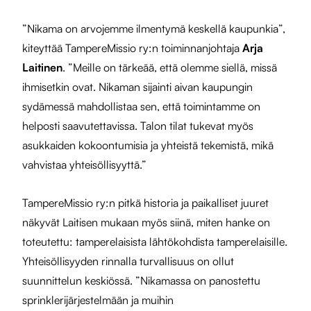
”Nikama on arvojemme ilmentymä keskellä kaupunkia”,
kiteyttää TampereMissio ry:n toiminnanjohtaja
Arja
Laitinen
. ”Meille on tärkeää, että olemme siellä, missä
ihmisetkin ovat. Nikaman sijainti aivan kaupungin
sydämessä mahdollistaa sen, että toimintamme on
helposti saavutettavissa. Talon tilat tukevat myös
asukkaiden kokoontumisia ja yhteistä tekemistä, mikä
vahvistaa yhteisöllisyyttä.”
TampereMissio ry:n pitkä historia ja paikalliset juuret
näkyvät Laitisen mukaan myös siinä, miten hanke on
toteutettu: tamperelaisista lähtökohdista tamperelaisille.
Yhteisöllisyyden rinnalla turvallisuus on ollut
suunnittelun keskiössä. ”Nikamassa on panostettu
sprinklerijärjestelmään ja muihin