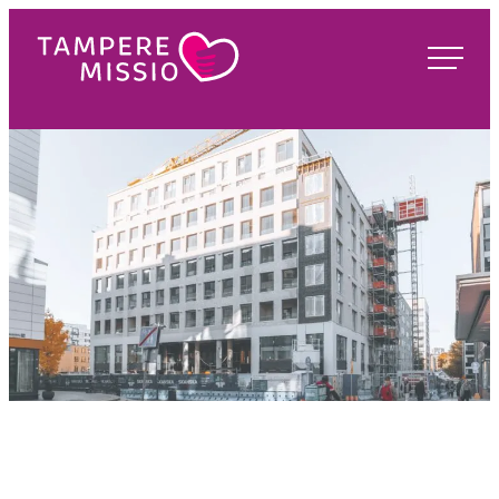
Siirry
suoraan
TampereMissio
sisältöön