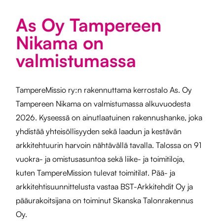
As Oy Tampereen
Nikama on
valmistumassa
TampereMissio ry:n
rakennuttama kerrostalo As. Oy
Tampereen Nikama on valmistumassa alkuvuodesta
2026. Kyseessä on ainutlaatuinen rakennushanke, joka
yhdistää yhteisöllisyyden sekä laadun ja kestävän
arkkitehtuurin harvoin nähtävällä tavalla. Talossa on 91
vuokra- ja omistusasuntoa sekä liike- ja toimitiloja,
kuten TampereMission tulevat toimitilat.
Pää- ja
arkkitehtisuunnittelusta vastaa
BST-Arkkitehdit Oy ja
p
ääurakoitsijana on toiminut
Skanska Talonrakennus
Oy.