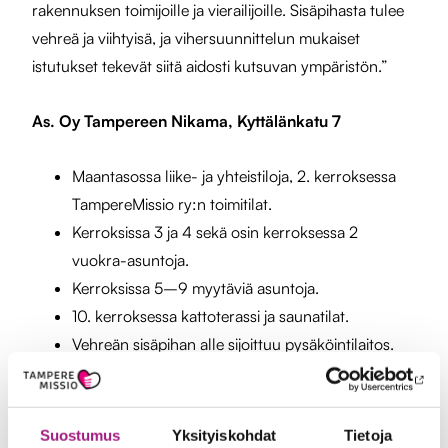
rakennuksen toimijoille ja vierailijoille. Sisäpihasta tulee
vehreä ja viihtyisä, ja vihersuunnittelun mukaiset
istutukset tekevät siitä aidosti kutsuvan ympäristön.”
As. Oy Tampereen Nikama, Kyttälänkatu 7
Maantasossa liike- ja yhteistiloja, 2. kerroksessa
TampereMissio ry:n toimitilat.
Kerroksissa 3 ja 4 sekä osin kerroksessa 2
vuokra-asuntoja.
Kerroksissa 5–9 myytäviä asuntoja.
10. kerroksessa kattoterassi ja saunatilat.
Vehreän sisäpihan alle sijoittuu pysäköintilaitos.
Kerrosalat: asuminen 6006 k-m², liike- ja
toimitilat 1007 k-m² ja yhteistilat 162 k-m².
Bruttoala 8369 m².
Suostumus
Yksityiskohdat
Tietoja