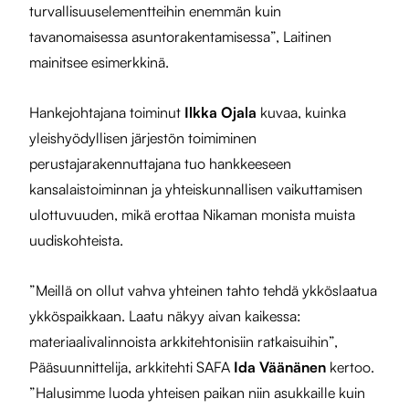
turvallisuuselementteihin enemmän kuin
tavanomaisessa asuntorakentamisessa”, Laitinen
mainitsee esimerkkinä.
Hankejohtajana toiminut
Ilkka Ojala
kuvaa, kuinka
yleishyödyllisen järjestön toimiminen
perustajarakennuttajana tuo hankkeeseen
kansalaistoiminnan ja yhteiskunnallisen vaikuttamisen
ulottuvuuden, mikä erottaa Nikaman monista muista
uudiskohteista.
”Meillä on ollut vahva yhteinen tahto tehdä ykköslaatua
ykköspaikkaan. Laatu näkyy aivan kaikessa:
materiaalivalinnoista arkkitehtonisiin ratkaisuihin”,
Pääsuunnittelija, arkkitehti SAFA
Ida Väänänen
kertoo
.
”Halusimme luoda yhteisen paikan niin asukkaille kuin