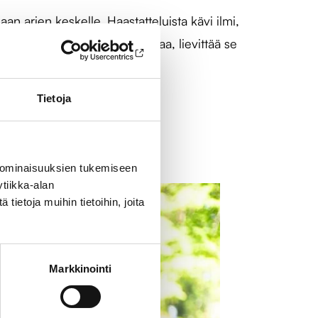
n arjen keskelle. Haastatteluista kävi ilmi,
jessa on jotakin, mitä odottaa, lievittää se
Tietoja
 ominaisuuksien tukemiseen
tiikka-alan
ietoja muihin tietoihin, joita
Markkinointi