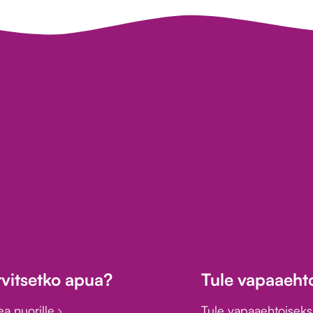
rvitsetko apua?
Tule vapaaehto
ea nuorille
Tule vapaaehtoiseks