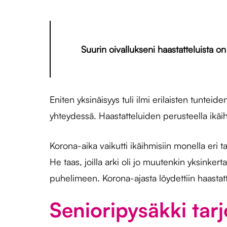
Suurin oivallukseni haastatteluista on
Eniten yksinäisyys tuli ilmi erilaisten tuntei
yhteydessä. Haastatteluiden perusteella ikäih
Korona-aika vaikutti ikäihmisiin monella eri ta
He taas, joilla arki oli jo muutenkin yksinker
puhelimeen. Korona-ajasta löydettiin haastatt
Senioripysäkki tar