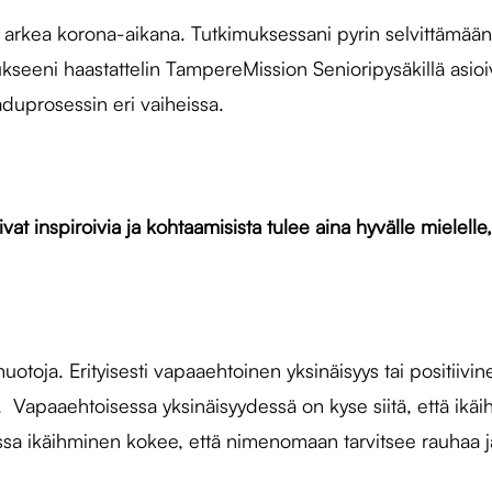
ja arkea korona-aikana. Tutkimuksessani pyrin selvittämään
seeni haastattelin TampereMission Senioripysäkillä asioivi
aduprosessin eri vaiheissa.
ivat inspiroivia ja kohtaamisista tulee aina hyvälle mielelle
uotoja. Erityisesti vapaaehtoinen yksinäisyys tai positiivin
Vapaaehtoisessa yksinäisyydessä on kyse siitä, että ikäih
issa ikäihminen kokee, että nimenomaan tarvitsee rauhaa j