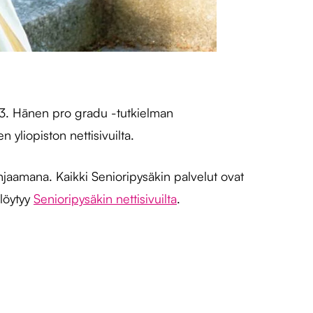
023. Hänen pro gradu -tutkielman
yliopiston nettisivuilta.
hjaamana. Kaikki Senioripysäkin palvelut ovat
 löytyy
Senioripysäkin nettisivuilta
.