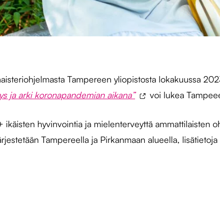
n maisteriohjelmasta Tampereen yliopistosta lokakuussa 2
yys ja arki koronapandemian aikana”
voi lukea Tampeeen 
ikäisten hyvinvointia ja mielenterveyttä ammattilaisten o
ärjestetään Tampereella ja Pirkanmaan alueella, lisätietoja