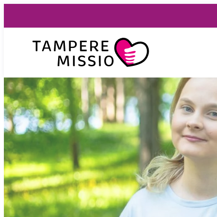
Siirry
suoraan
sisältöön
TampereMissio