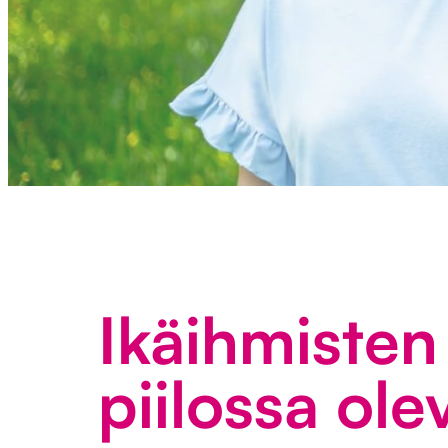
Ikäihmisten
piilossa ole