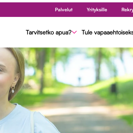
Palvelut
Yrityksille
Rekr
Tarvitsetko apua?
Tule vapaaehtoiseks