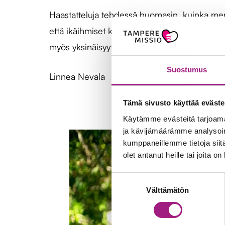
Haastatteluja tehdessä huomasin, kuinka merk
että ikäihmiset kovasti odottavat kalenteriin 
myös yksinäisyyttä.
Suostumus
Linnea Nevala
Tämä sivusto käyttää eväste
Käytämme evästeitä tarjoama
ja kävijämäärämme analysoim
kumppaneillemme tietoja siitä
olet antanut heille tai joita o
Suostumuksen
Välttämätön
valinta