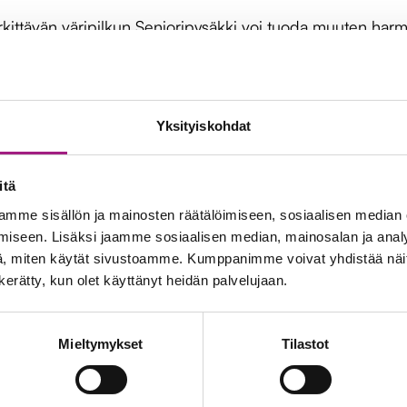
ittävän väripilkun Senioripysäkki voi tuoda muuten harmaa
merkittyä seuraavaa tapaamista tai ryhmäkeskustelua. Kun ar
Yksityiskohdat
itä
mme sisällön ja mainosten räätälöimiseen, sosiaalisen median
iseen. Lisäksi jaamme sosiaalisen median, mainosalan ja analy
, miten käytät sivustoamme. Kumppanimme voivat yhdistää näitä t
n kerätty, kun olet käyttänyt heidän palvelujaan.
Mieltymykset
Tilastot