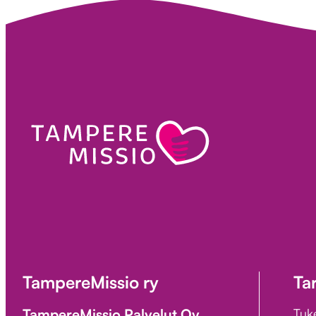
TampereMissio ry
Ta
TampereMissio Palvelut Oy
Tuk