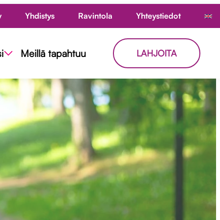
y
Yhdistys
Ravintola
Yhteystiedot
i
Meillä tapahtuu
LAHJOITA