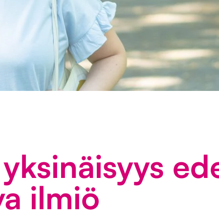
 yksinäisyys ed
va ilmiö