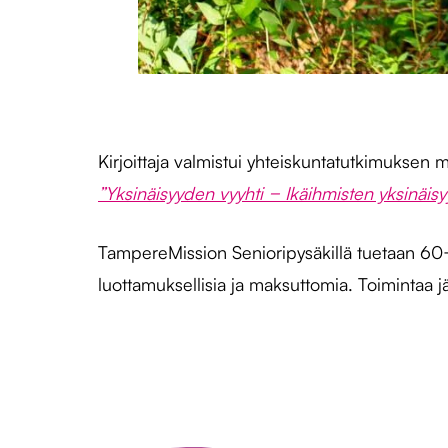
Kirjoittaja valmistui yhteiskuntatutkimukse
”Yksinäisyyden vyyhti − Ikäihmisten yksinäis
TampereMission Senioripysäkillä tuetaan 60+ 
luottamuksellisia ja maksuttomia. Toimintaa j