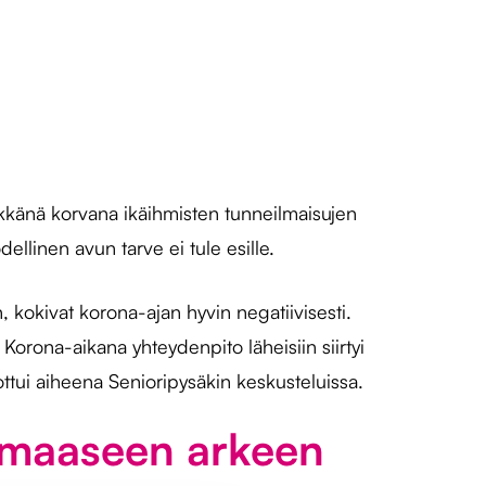
herkkänä korvana ikäihmisten tunneilmaisujen
llinen avun tarve ei tule esille.
n, kokivat korona-ajan hyvin negatiivisesti.
. Korona-aikana yhteydenpito läheisiin siirtyi
ottui aiheena Senioripysäkin keskusteluissa.
armaaseen arkeen