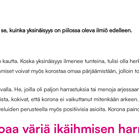
 se, kuinka yksinäisyys on piilossa oleva ilmiö edelleen.
den kautta. Koska yksinäisyys ilmenee tunteina, tulisi olla 
miset voivat myös korostaa omaa pärjäämistään, jolloin tode
valla. He, joilla oli paljon harrastuksia tai menoja arjessaa
taista, kokivat, että korona ei vaikuttanut mitenkään arkeen
eluiden perusteella myös positiivisia asioita. Korona pain
joaa väriä ikäihmisen h