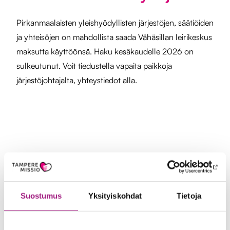
Pirkanmaalaisten yleishyödyllisten järjestöjen, säätiöiden
ja yhteisöjen on mahdollista saada Vähäsillan leirikeskus
maksutta käyttöönsä. Haku kesäkaudelle 2026 on
sulkeutunut. Voit tiedustella vapaita paikkoja
järjestöjohtajalta, yhteystiedot alla.
Vähäsillan käyttöohjeet -
Lue huolella!
Suostumus
Yksityiskohdat
Tietoja