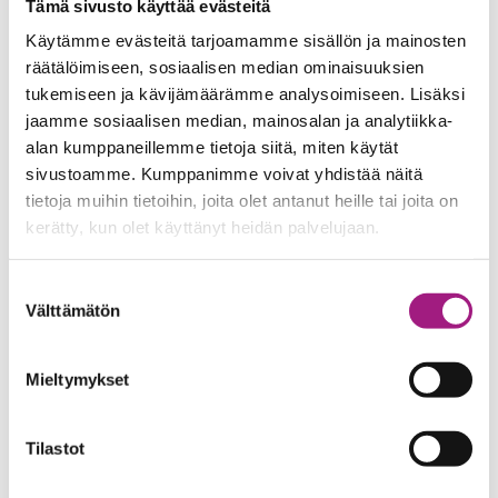
Tämä sivusto käyttää evästeitä
Käytämme evästeitä tarjoamamme sisällön ja mainosten
räätälöimiseen, sosiaalisen median ominaisuuksien
tukemiseen ja kävijämäärämme analysoimiseen. Lisäksi
Usein kysytyt kysymykset
jaamme sosiaalisen median, mainosalan ja analytiikka-
alan kumppaneillemme tietoja siitä, miten käytät
Yleiset käyttöohjeet
sivustoamme. Kumppanimme voivat yhdistää näitä
tietoja muihin tietoihin, joita olet antanut heille tai joita on
kerätty, kun olet käyttänyt heidän palvelujaan.
Turvallisuus- ja ensiapuohje
Suostumuksen
Välttämätön
valinta
Kuvia ja alueen kartta
Mieltymykset
Tilastot