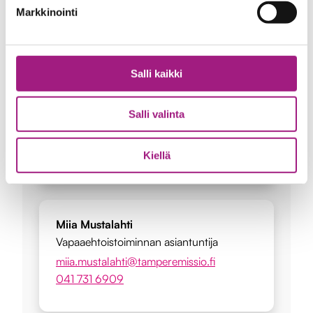
Markkinointi
Lisätietoja
Salli kaikki
Matti Helin
Järjestöjohtaja
Salli valinta
matti.helin@tamperemissio.fi
040 546 6848
Kiellä
Miia Mustalahti
Vapaaehtoistoiminnan asiantuntija
miia.mustalahti@tamperemissio.fi
041 731 6909