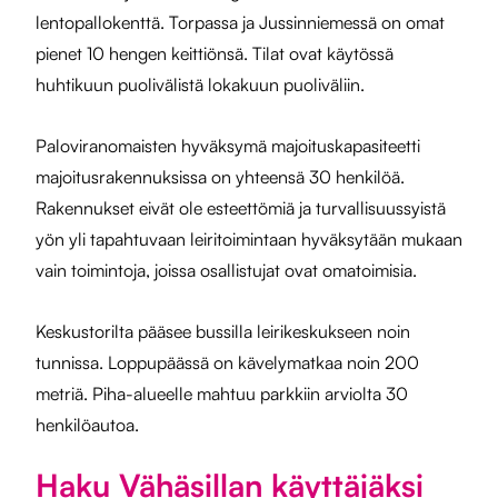
lentopallokenttä. Torpassa ja Jussinniemessä on omat
pienet 10 hengen keittiönsä. Tilat ovat käytössä
huhtikuun puolivälistä lokakuun puoliväliin.
Paloviranomaisten hyväksymä majoituskapasiteetti
majoitusrakennuksissa on yhteensä 30 henkilöä.
Rakennukset eivät ole esteettömiä ja turvallisuussyistä
yön yli tapahtuvaan leiritoimintaan hyväksytään mukaan
vain toimintoja, joissa osallistujat ovat omatoimisia.
Keskustorilta pääsee bussilla leirikeskukseen noin
tunnissa. Loppupäässä on kävelymatkaa noin 200
metriä. Piha-alueelle mahtuu parkkiin arviolta 30
henkilöautoa.
Haku Vähäsillan käyttäjäksi