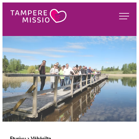
Siirry
suoraan
TampereMissio
sisältöön
Etusivu
›
Vähäsilta