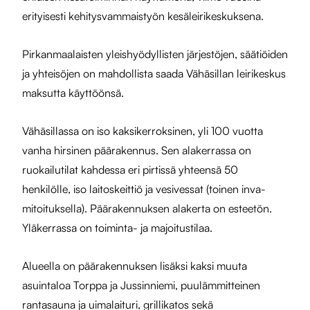
erityisesti kehitysvammaistyön kesäleirikeskuksena.
Pirkanmaalaisten yleishyödyllisten järjestöjen, säätiöiden
ja yhteisöjen on mahdollista saada Vähäsillan leirikeskus
maksutta käyttöönsä.
Vähäsillassa on iso kaksikerroksinen, yli 100 vuotta
vanha hirsinen päärakennus. Sen alakerrassa on
ruokailutilat kahdessa eri pirtissä yhteensä 50
henkilölle, iso laitoskeittiö ja vesivessat (toinen inva-
mitoituksella). Päärakennuksen alakerta on esteetön.
Yläkerrassa on toiminta- ja majoitustilaa.
Alueella on päärakennuksen lisäksi kaksi muuta
asuintaloa Torppa ja Jussinniemi, puulämmitteinen
rantasauna ja uimalaituri, grillikatos sekä