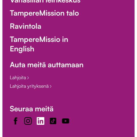
TampereMission talo
Ravintola
TampereMissio in
English
Auta meitä auttamaan
Lahjoita
Lahjoita yrityksenä
Seuraa meitä
Facebook
Instagram
LinkedIn
TikTok
Youtube