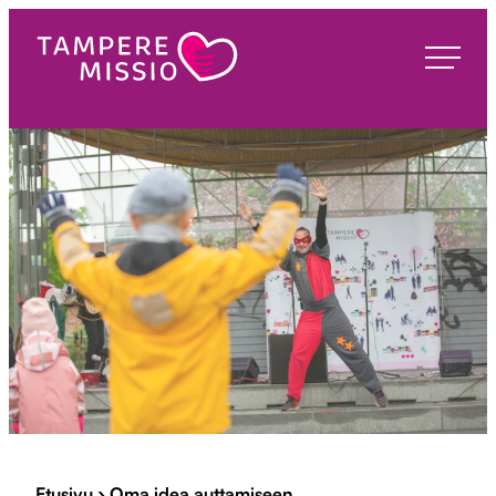
Siirry
suoraan
TampereMissio
sisältöön
Etusivu
›
Oma idea auttamiseen