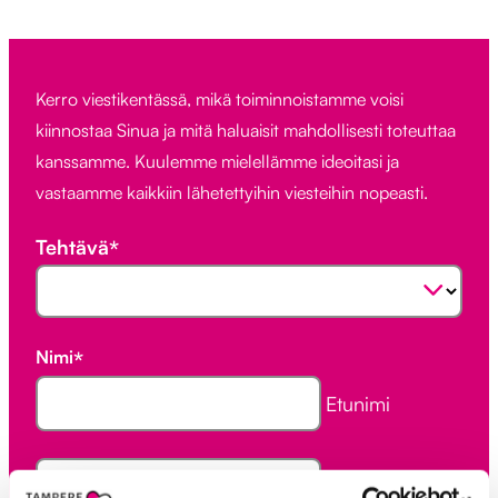
Kerro viestikentässä, mikä toiminnoistamme voisi
kiinnostaa Sinua ja mitä haluaisit mahdollisesti toteuttaa
kanssamme. Kuulemme mielellämme ideoitasi ja
vastaamme kaikkiin lähetettyihin viesteihin nopeasti.
Tehtävä
*
*
"
"
näyttää
pakolliset
kentät
Nimi
*
Etunimi
Sukunimi