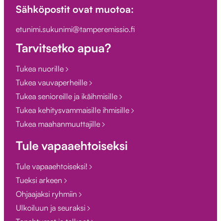
Sähköpostit ovat muotoa:
etunimi.sukunimi@tamperemissio.fi
Tarvitsetko apua?
Tukea nuorille
Tukea vauvaperheille
Tukea senioreille ja ikäihmisille
Tukea kehitysvammaisille ihmisille
Tukea maahanmuuttajille
Tule vapaaehtoiseksi
Tule vapaaehtoiseksi!
Tueksi arkeen
Ohjaajaksi ryhmiin
Ulkoiluun ja seuraksi