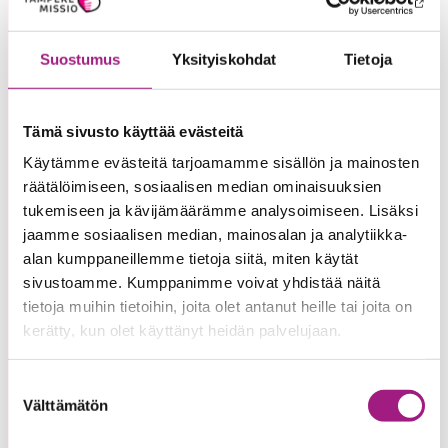
Puhelinnumero
Suostumus
Yksityiskohdat
Tietoja
Tämä sivusto käyttää evästeitä
Sähköpostiosoite
*
Käytämme evästeitä tarjoamamme sisällön ja mainosten
räätälöimiseen, sosiaalisen median ominaisuuksien
tukemiseen ja kävijämäärämme analysoimiseen. Lisäksi
jaamme sosiaalisen median, mainosalan ja analytiikka-
Viesti
alan kumppaneillemme tietoja siitä, miten käytät
sivustoamme. Kumppanimme voivat yhdistää näitä
tietoja muihin tietoihin, joita olet antanut heille tai joita on
kerätty, kun olet käyttänyt heidän palvelujaan.
Suostumuksen
Välttämätön
valinta