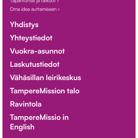
Tapahtumat ja talkoot
Oma idea auttamiseen
Yhdistys
Yhteystiedot
Vuokra-asunnot
Laskutustiedot
Vähäsillan leirikeskus
TampereMission talo
Ravintola
TampereMissio in
English