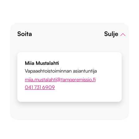
Soita
Miia Mustalahti
Vapaaehtoistoiminnan asiantuntija
miia.mustalahti@tamperemissio.fi
041 731 6909