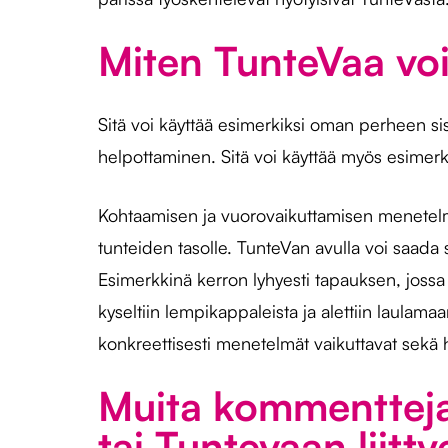
Miten TunteVaa vo
Sitä voi käyttää esimerkiksi oman perheen s
helpottaminen. Sitä voi käyttää myös esimerki
Kohtaamisen ja vuorovaikuttamisen menetelmä
tunteiden tasolle. TunteVan avulla voi saada
Esimerkkinä kerron lyhyesti tapauksen, jossa 
kyseltiin lempikappaleista ja alettiin laulama
konkreettisesti menetelmät vaikuttavat sekä h
Muita kommentteja 
tai Tuntevaan liitt