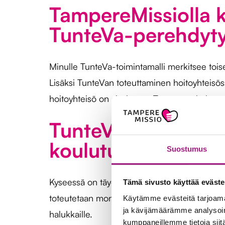
TampereMissiolla k
TunteVa-perehdytys
Minulle TunteVa-toimintamalli merkitsee tois
Lisäksi TunteVan toteuttaminen hoitoyhteis
hoitoyhteisö on sisäistänyt Tunteva-toimintama
TunteVa-kouluttaji
koulutus koostuu ja
Suostumus
Kyseessä on täydennyskoulutus TampereMissi
Tämä sivusto käyttää eväste
toteutetaan monimuoto-opintoina ja siinä t
Käytämme evästeitä tarjoama
ja kävijämäärämme analysoim
halukkaille.
kumppaneillemme tietoja siitä