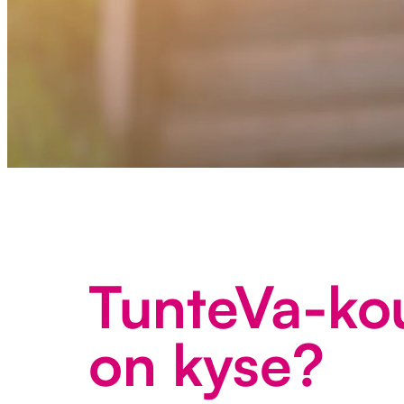
TunteVa-kou
on kyse?