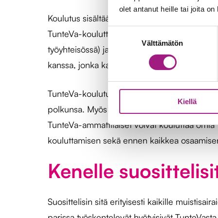
olet antanut heille tai joita o
Koulutus sisältää orientoivat opinnot l op, a
Suostumuksen
TunteVa-kouluttajaksi kehittyminen, Toiminna
Välttämätön
valinta
työyhteisössä) ja kehittämistehtävä 6 op, jos
kanssa, jonka kautta opimme taiteen ja kul
TunteVa-koulutuksia on kuitenkin tarjolla useit
Kiellä
polkunsa. Myös omaisille, vapaaehtoistoimijoi
TunteVa-ammattilaiset voivat kouluttaa omi
kouluttamisen sekä ennen kaikkea osaamisen, 
Kenelle suosittelis
Suosittelisin sitä erityisesti kaikille muisti
parissa työskentelevät hyötyisivät TunteVasta