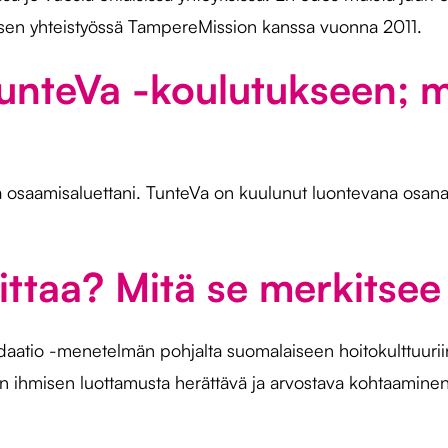
sen yhteistyössä TampereMission kanssa vuonna 2011.
unteVa -koulutukseen; mi
 osaamisaluettani. TunteVa on kuulunut luontevana osana
ittaa? Mitä se merkitsee 
idaatio -menetelmän pohjalta suomalaiseen hoitokulttuuri
aan ihmisen luottamusta herättävä ja arvostava kohtaami