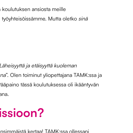
n koulutuksen ansiosta meille
n työyhteisöissämme. Mutta oletko
sinä
Läheisyyttä ja etäisyyttä kuoleman
una
”. Olen toiminut yliopettajana TAMK:ssa ja
äpaino tässä koulutuksessa oli ikääntyvän
ana.
issioon?
 ensimmäistä kertaa! TAMK:ssa ollessani