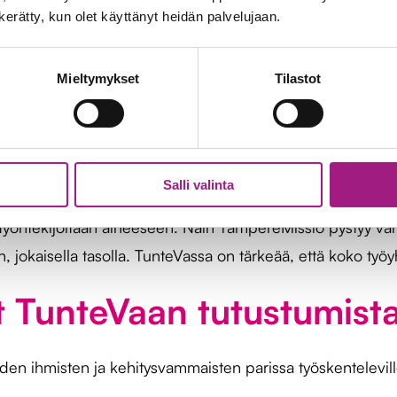
n kerätty, kun olet käyttänyt heidän palvelujaan.
mmatilliset opinnot 23 op (sisältäen seuraavat osiot: Muist
lliset menetelmät muistisairaan hoidossa, Tunteva-asiant
Mieltymykset
Tilastot
ta koostuu 30 opintopisteen paketti. Koulutus järjestetään
ttuurin hyödyntämisestä TunteVa-menetelmässä.
a ja eri hoitohenkilöstölle tarkoitettuja. Hoitotyöntekijöill
Salli valinta
lle ja muille muistisairaiden parissa toimiville on oppait
a työntekijöitään aiheeseen. Näin TampereMissio pystyy 
jokaisella tasolla. TunteVassa on tärkeää, että koko työyh
it TunteVaan tutustumist
sairaiden ihmisten ja kehitysvammaisten parissa työskentelev
.