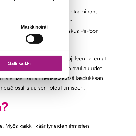
isairaan ja hänen läheistensä kohtaaminen,
untijana toimiminen ikääntyvien
Markkinointi
 myös yhteistyössä Kulttuurikeskus PiiPoon
e, esimiehille ja heidän kouluttajilleen on omat
Salli kaikki
a. Tämän kouluttaja-koulutuksen avulla uudet
varmistamaan oman henkilöstönsä laadukkaan
teisö osallistuu sen toteuttamiseen.
a?
ille. Myös kaikki ikääntyneiden ihmisten