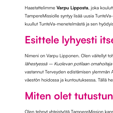
Haastattelimme
Varpu Lipposta
, joka koulu
TampereMissiolle syntyy lisää uusia TunteVa
kuullut TunteVa-menetelmästä ja sen hyödyist
Esittele lyhyesti its
Nimeni on Varpu Lipponen. Olen väitellyt to
lähestyessä – Kuolevan potilaan omahoitaja 
vastannut Terveyden edistämisen ylemmän AM
väestön hoidossa ja kuntoutuksessa. Tällä het
Miten olet tutustu
Olen tehnyt yhteistyötä TampereMission kanss