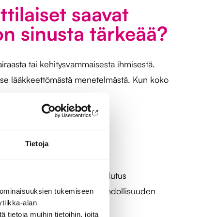
ilaiset saavat
n sinusta tärkeää?
iraasta tai kehitysvammaisesta ihmisestä.
kyse lääkkeettömästä menetelmästä. Kun koko
otta. Mistä
? Miksi?
Tietoja
den TunteVa-menetelmään. Koulutus
mpereMissio tarjoaa tämän mahdollisuuden
 ominaisuuksien tukemiseen
tiikka-alan
ietoja muihin tietoihin, joita