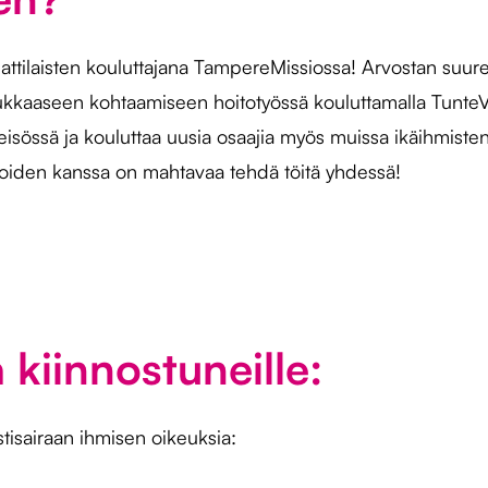
attilaisten kouluttajana TampereMissiossa! Arvostan suure
dukkaaseen kohtaamiseen hoitotyössä kouluttamalla TunteVa
isössä ja kouluttaa uusia osaajia myös muissa ikäihmiste
 joiden kanssa on mahtavaa tehdä töitä yhdessä!
 kiinnostuneille:
isairaan ihmisen oikeuksia: