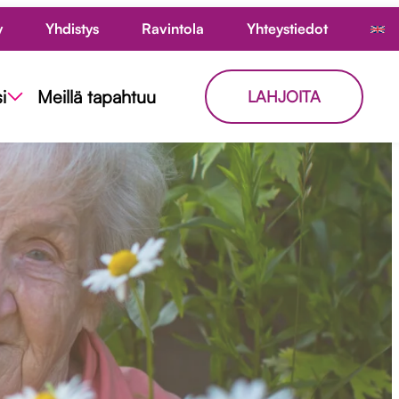
y
Yhdistys
Ravintola
Yhteystiedot
i
Meillä tapahtuu
LAHJOITA