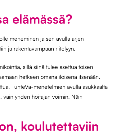
sa elämässä?
olle meneminen ja sen avulla arjen
iin ja rakentavampaan riitelyyn.
tia, sillä siinä tulee asettua toisen
alaamaan hetkeen omana iloisena itsenään.
tettua. TunteVa-menetelmien avulla asukkaalta
ti, vain yhden hoitajan voimin. Näin
n, koulutettaviin