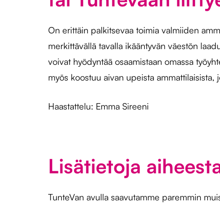
On erittäin palkitsevaa toimia valmiiden amm
merkittävällä tavalla ikääntyvän väestön laa
voivat hyödyntää osaamistaan omassa työyhte
myös koostuu aivan upeista ammattilaisista,
Haastattelu: Emma Sireeni
Lisätietoja aiheesta
TunteVan avulla saavutamme paremmin muist