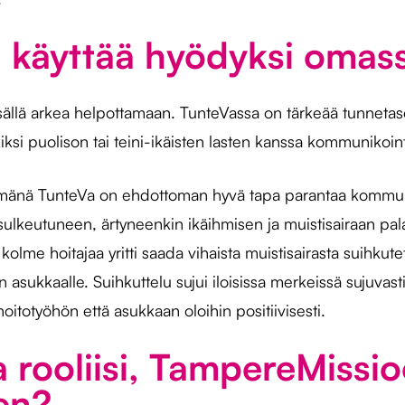
i käyttää hyödyksi omas
isällä arkea helpottamaan. TunteVassa on tärkeää tunnetas
ksi puolison tai teini-ikäisten lasten kanssa kommunikoint
nä TunteVa on ehdottoman hyvä tapa parantaa kommunikoin
 sulkeutuneen, ärtyneenkin ikäihmisen ja muistisairaan p
kolme hoitajaa yritti saada vihaista muistisairasta suihku
an asukkaalle. Suihkuttelu sujui iloisissa merkeissä sujuvas
oitotyöhön että asukkaan oloihin positiivisesti.
rooliisi, TampereMissioo
yen?