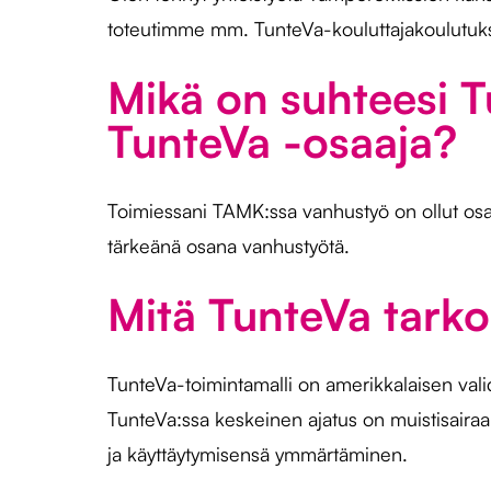
toteutimme mm. TunteVa-kouluttajakoulutuk
Mikä on suhteesi T
TunteVa -osaaja?
Toimiessani TAMK:ssa vanhustyö on ollut osa
tärkeänä osana vanhustyötä.
Mitä TunteVa tarko
TunteVa-toimintamalli on amerikkalaisen val
TunteVa:ssa keskeinen ajatus on muistisair
ja käyttäytymisensä ymmärtäminen.