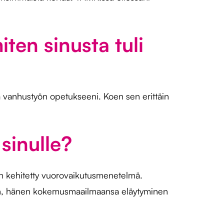
ten sinusta tuli
 vanhustyön opetukseeni. Koen sen erittäin
sinulle?
in kehitetty vuorovaikutusmenetelmä.
nen, hänen kokemusmaailmaansa eläytyminen