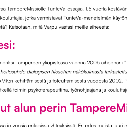
ttaa TampereMissiolle TunteVa-osaajia. 1,5 vuotta kestävä
-kouluttajia, jotka varmistavat TunteVa-menetelmän käytö
ä? Katsotaan, mitä Varpu vastasi meille aiheesta:
esi:
htoriksi Tampereen yliopistossa vuonna 2006 aiheenani ”
hoitosuhde dialogisen filosofian näkökulmasta tarkastelt
K:n kehittämisestä ja toteuttamisesta vuodesta 2002. Pä
kellä toimin psykoterapeuttina, työnohjaajana ja kouluttaj
nut alun perin TampereM
a jo vuosia erilaisissa yhteyksissä. En edes muista juuri