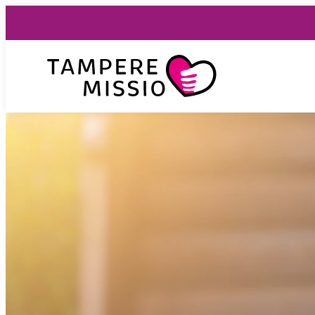
Siirry
suoraan
sisältöön
TampereMissio