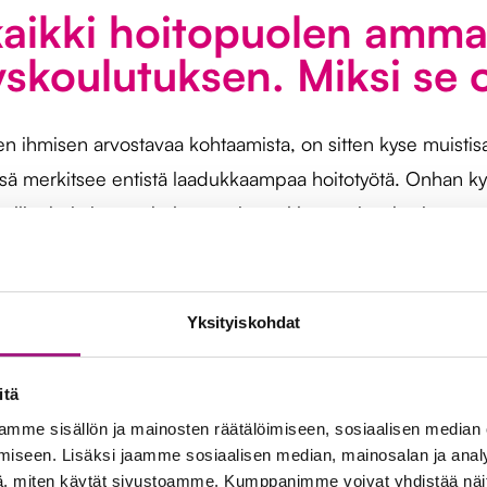
aikki hoitopuolen ammatt
koulutuksen. Miksi se o
en ihmisen arvostavaa kohtaamista, on sitten kyse muistisa
össä merkitsee entistä laadukkaampaa hoitotyötä. Onhan 
llin, hoitajan työ helpottuu ja asukkaat voivat hyvin.
en koulutus kestää 1,5 vu
 keitä siinä koulutetaan
Yksityiskohdat
on esimiehille, jossa osallistujat saavat koulutusoikeu
itä
ehdään myös kehittämistehtävä omassa työyhteisössä. Ta
mme sisällön ja mainosten räätälöimiseen, sosiaalisen median
iseen. Lisäksi jaamme sosiaalisen median, mainosalan ja analy
, miten käytät sivustoamme. Kumppanimme voivat yhdistää näitä t