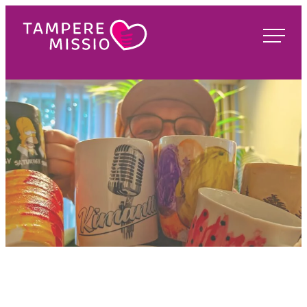
Siirry
suoraan
TampereMissio
sisältöön