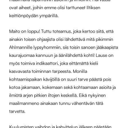
ovat aiheet, joihin emme olisi tarttuneet Iltiksen
keittiönpöydän ympärillä.
Maito on loppu! Tuttu toteamus, joka kertoo siitä, että
ainakin toisen ohjaajista olisi lähdettävä mitä pikimmin
Ahlmannille lypsyhommiin, siis toisin sanoen jääkaapista
kaurajuomaa kannuun ja äänilähdettä kohti! Lause on
myös toimiva indikaattori, joka eittämättä kielii
kasvavasta toiminnan tarpeesta. Monilla
kohtaamispaikan kävijöillä on suuri tarve päästä pois
kotoa jakamaan, kokemaan sekä kohtaamaan asioita ja
ilmiötä arjen pitkien iltojen keskellä. Eikä nykyinen
maailmanmeno ainakaan tunnu vähentävän tätä
tarvetta.
Kuulumisten vaihdon ja kahvittelun jälkeen päästään