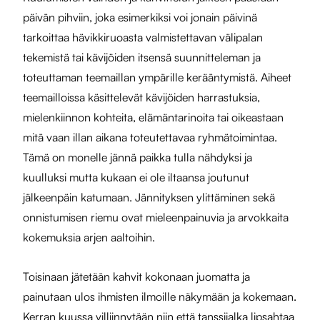
päivän pihviin, joka esimerkiksi voi jonain päivinä
tarkoittaa hävikkiruoasta valmistettavan välipalan
tekemistä tai kävijöiden itsensä suunnitteleman ja
toteuttaman teemaillan ympärille kerääntymistä. Aiheet
teemailloissa käsittelevät kävijöiden harrastuksia,
mielenkiinnon kohteita, elämäntarinoita tai oikeastaan
mitä vaan illan aikana toteutettavaa ryhmätoimintaa.
Tämä on monelle jännä paikka tulla nähdyksi ja
kuulluksi mutta kukaan ei ole iltaansa joutunut
jälkeenpäin katumaan. Jännityksen ylittäminen sekä
onnistumisen riemu ovat mieleenpainuvia ja arvokkaita
kokemuksia arjen aaltoihin.
Toisinaan jätetään kahvit kokonaan juomatta ja
painutaan ulos ihmisten ilmoille näkymään ja kokemaan.
Kerran kuussa villiinnytään niin että tanssijalka lipsahtaa