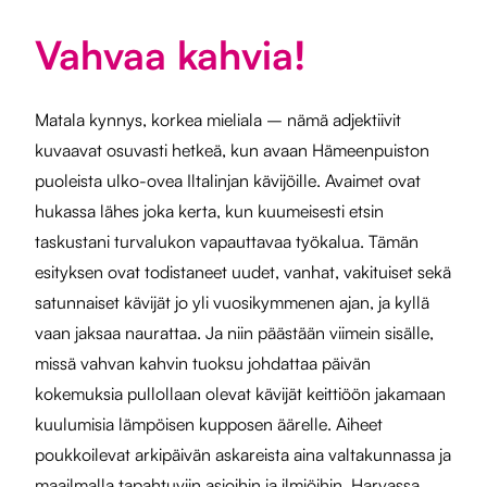
Vahvaa kahvia!
Matala kynnys, korkea mieliala – nämä adjektiivit
kuvaavat osuvasti hetkeä, kun avaan Hämeenpuiston
puoleista ulko-ovea Iltalinjan kävijöille. Avaimet ovat
hukassa lähes joka kerta, kun kuumeisesti etsin
taskustani turvalukon vapauttavaa työkalua. Tämän
esityksen ovat todistaneet uudet, vanhat, vakituiset sekä
satunnaiset kävijät jo yli vuosikymmenen ajan, ja kyllä
vaan jaksaa naurattaa. Ja niin päästään viimein sisälle,
missä vahvan kahvin tuoksu johdattaa päivän
kokemuksia pullollaan olevat kävijät keittiöön jakamaan
kuulumisia lämpöisen kupposen äärelle. Aiheet
poukkoilevat arkipäivän askareista aina valtakunnassa ja
maailmalla tapahtuviin asioihin ja ilmiöihin. Harvassa