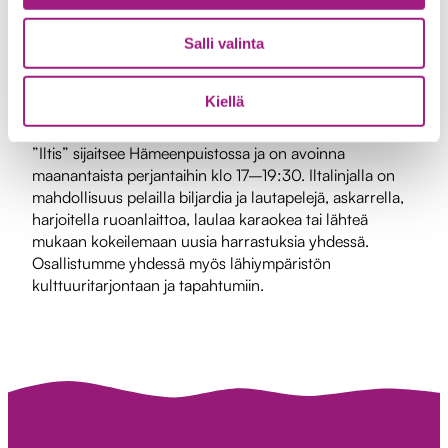
Salli valinta
Iltalinjalla – kansalaisten kohtaamispaikka
on
Kiellä
kehitysvammaisille ja erityistä tukea tarvitseville nuorille
ja aikuisille tarkoitettu matalan kynnyksen toimitila.
”Iltis” sijaitsee Hämeenpuistossa ja on avoinna
maanantaista perjantaihin klo 17–19:30. Iltalinjalla on
mahdollisuus pelailla biljardia ja lautapelejä, askarrella,
harjoitella ruoanlaittoa, laulaa karaokea tai lähteä
mukaan kokeilemaan uusia harrastuksia yhdessä.
Osallistumme yhdessä myös lähiympäristön
kulttuuritarjontaan ja tapahtumiin.