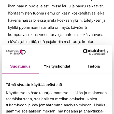
ihan baarin puolelle asti, missä laulu ja nauru raikaavat.
Kohtaamisten tuoma riemu on käsin kosketeltavaa, eikä
kaveria näissä bileissä jätetä koskaan yksin. Biletyksen ja
kylillä pyörimisen taustalla on myös kävijöistä
kumpuava inklusiivinen tarve ja tahtotila, sekä vahvana
elävä ajatus siitä, että pajukoriin mahtuu ja kuuluu
paljon muitakin kuin vain niitä herkullisen punaisia
omenoita. Hulinan ja sosiaalisen kohinan vastapainoksi
välillä heilutellaan luonnon helmoja kevät- ja
Suostumus
Yksityiskohdat
Tietoja
syysvaellusten sekä muiden retkien ja
ulkoilupyrähdysten merkeissä. Kaikki kävijät eivät
kuitenkaan tule Iltalinjalle vain pelkän
Tämä sivusto käyttää evästeitä
toiminnantäyteisen arjen takia. Joku kävijöistä lukee
Käytämme evästeitä tarjoamamme sisällön ja mainosten
päivän lehden, joku hakee tukea asioiden hoidossa
räätälöimiseen, sosiaalisen median ominaisuuksien
tukemiseen ja kävijämäärämme analysoimiseen. Lisäksi
virka-ajan ulkopuolella, joku pelaa allekirjoittaneen
jaamme sosiaalisen median, mainosalan ja analytiikka-
kanssa biljardia ja lähtee voittajana kotiin.