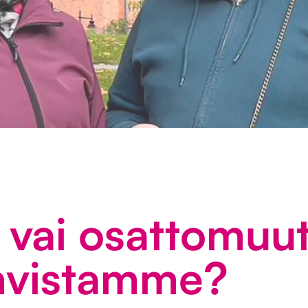
a vai osattomuu
hvistamme?