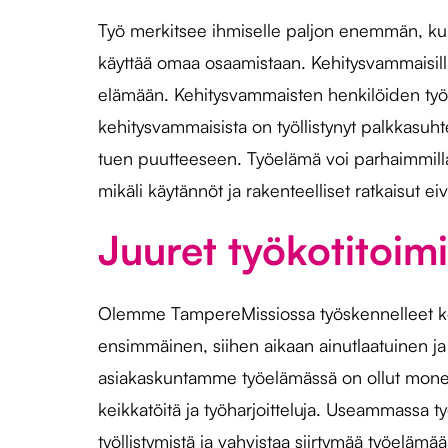
Työ merkitsee ihmiselle paljon enemmän, kuin
käyttää omaa osaamistaan. Kehitysvammaisilla 
elämään. Kehitysvammaisten henkilöiden työe
kehitysvammaisista on työllistynyt palkkasuht
tuen puutteeseen. Työelämä voi parhaimmillaa
mikäli käytännöt ja rakenteelliset ratkaisut 
Juuret työkotitoim
Olemme TampereMissiossa työskennelleet keh
ensimmäinen, siihen aikaan ainutlaatuinen ja
asiakaskuntamme työelämässä on ollut monenlais
keikkatöitä ja työharjoitteluja. Useammassa 
työllistymistä ja vahvistaa siirtymää työelämä