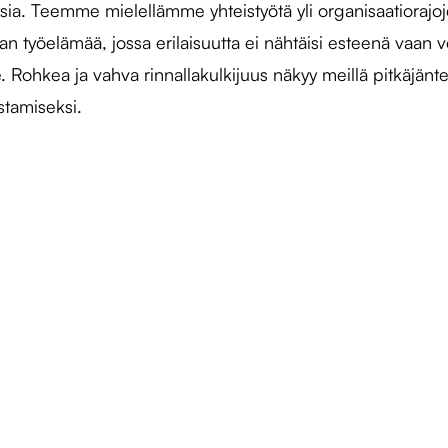
sia. Teemme mielellämme yhteistyötä yli organisaatiorajo
 työelämää, jossa erilaisuutta ei nähtäisi esteenä vaan
le. Rohkea ja vahva rinnallakulkijuus näkyy meillä pitkäjä
stamiseksi.