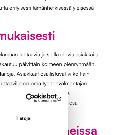
a erityisesti tämänhetkisessä yleisessä
 mukaisesti
ämään tähtääviä ja siellä olevia asiakkaita
jakautuu päivittäin kolmeen pienryhmään,
taitoja. Asiakkaat osallistuvat viikoittain
 suuntaaville on oma työhönvalmentajan
i alan yrityksiin, hoiva-alasta
et toimintatuokiot ovat kiinteä osa
Tietoja
ämän eri vaiheissa