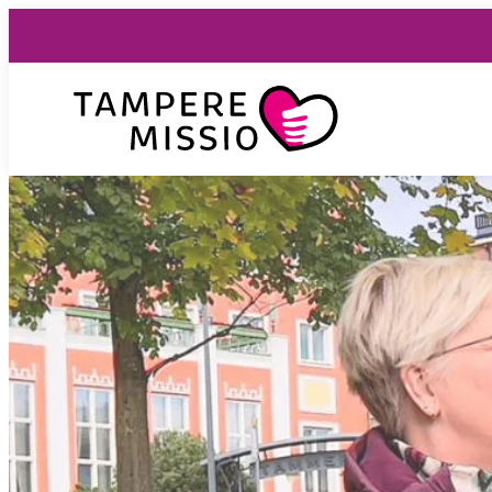
Siirry
suoraan
sisältöön
TampereMissio