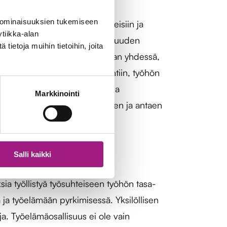
 ominaisuuksien tukemiseen
tarvitaan työelämän eri vaiheisiin ja
tiikka-alan
a vaihtelevaa, työelämäosallisuuden
ietoja muihin tietoihin, joita
 työpolkujen aukeamisista iloitaan yhdessä,
rkiksi työtehtävien räätälöintiin, työhön
 kokoontua kerran kuukaudessa
Markkinointi
at kokeneita konkareita saaden ja antaen
Salli kaikki
a työllistyä työsuhteiseen työhön tasa-
a ja työelämään pyrkimisessä. Yksilöllisen
oja. Työelämäosallisuus ei ole vain