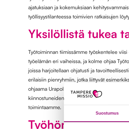
ajatuksiaan ja kokemuksiaan kehitysvammaist
työllisyystilanteessa toimivien ratkaisujen lö
Yksilöllistä tukea 
Työtoiminnan tiimissämme työskentelee viisi oh
työelämän eri vaiheissa, ja kolme ohjaa Työ
joissa harjoitellaan ohjatusti ja tavoitteellisest
erilaisiin pienryhmiin, jotka liittyvät esime
ohjaama Urapolku-työpaja, jonka sisältö paino
kiinnostuneiden viikoittaiset käynnit läheisess
toimintaamme.
Suostumus
Työhönvalmentajat 