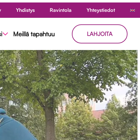
y
Yhdistys
Ravintola
Yhteystiedot
i
Meillä tapahtuu
LAHJOITA