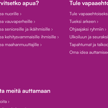
rvitsetko apua?
Tule vapaaehto
ea nuorille
Tule vapaaehtoiseks
ea vauvaperheille
Tueksi arkeen
a senioreille ja ikäihmisille
Ohjaajaksi ryhmiin
a kehitysvammaisille ihmisille
Ulkoiluun ja seuraks
ea maahanmuuttajille
Tapahtumat ja talko
Oma idea auttamis
ta meitä auttamaan
joita