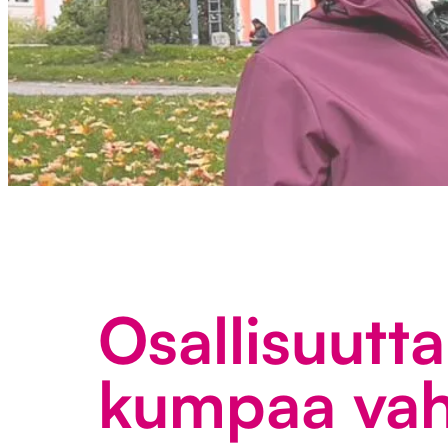
Osallisuutt
kumpaa va