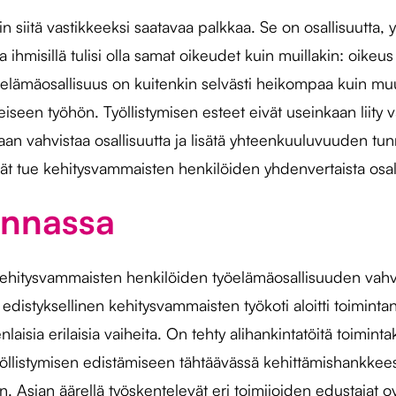
 siitä vastikkeeksi saatavaa palkkaa. Se on osallisuutta, 
ihmisillä tulisi olla samat oikeudet kuin muillakin: oikeu
lämäosallisuus on kuitenkin selvästi heikompaa kuin muun
eiseen työhön. Työllistymisen esteet eivät useinkaan liity 
n vahvistaa osallisuutta ja lisätä yhteenkuuluvuuden tunn
eivät tue kehitysvammaisten henkilöiden yhdenvertaista osa
innassa
itysvammaisten henkilöiden työelämäosallisuuden vahvist
 edistyksellinen kehitysvammaisten työkoti aloitti toimin
ia erilaisia vaiheita. On tehty alihankintatöitä toimintakes
työllistymisen edistämiseen tähtäävässä kehittämishankkee
än. Asian äärellä työskentelevät eri toimijoiden edustajat o