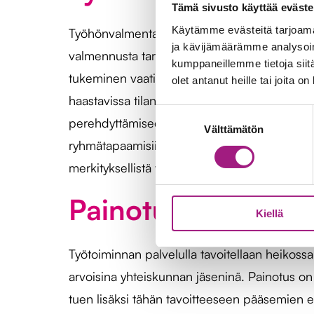
Tämä sivusto käyttää eväste
Käytämme evästeitä tarjoama
Työhönvalmentajamme tukevat ja ohjaavat asiak
ja kävijämäärämme analysoim
valmennusta tarvitaan lähtökohtaisesti koko
kumppaneillemme tietoja siitä
tukeminen vaatii sinnikästä ja pitkäjänteistä t
olet antanut heille tai joita o
haastavissa tilanteissa pysytään rinnalla ete
Suostumuksen
perehdyttämiseen sekä haastaviin tilanteis
Välttämätön
valinta
ryhmätapaamisiin jakamaan kokemuksiaan työe
merkityksellistä vertaistukea toinen toisilleen.
Painotus työllistym
Kiellä
Työtoiminnan palvelulla tavoitellaan heikoss
arvoisina yhteiskunnan jäseninä. Painotus on 
tuen lisäksi tähän tavoitteeseen pääsemien ede