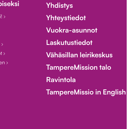
iseksi
Yhdistys
i!
Yhteystiedot
Vuokra-asunnot
Laskutustiedot
i
ot
Vähäsillan leirikeskus
een
TampereMission talo
Ravintola
TampereMissio in English