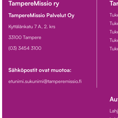
TampereMissio ry
Ta
TampereMissio Palvelut Oy
Tuk
Tuk
Kyttälänkatu 7 A, 2. krs
Tuke
33100 Tampere
Tuke
(03) 3454 3100
Tuk
Sähköpostit ovat muotoa:
etunimi.sukunimi@tamperemissio.fi
Au
Lah