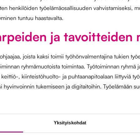
en henkilöiden työelämäosallisuuden vahvistamiseksi, mutt
ytyminen tuntuu haastavalta.
tarpeiden ja tavoitteiden
jaajaa, joista kaksi toimii työhönvalmentajina tukien työel
toiminnan ryhmämuotoista toimintaa. Työtoiminnan ryhmä 
i keittiö-, kiinteistöhuolto- ja puhtaanapitoalaan liittyviä työ
rkiksi hyvinvoinnin tukemiseen ja digitaitoihin. Työelämään
ttuu työelämävalmiuksien vahvistamiseen. Yritysvierailut er
ä asumisyksikössä ja eri toimijoiden yhteiset vertaistuellis
Yksityiskohdat
rinnallakulkijoina työel