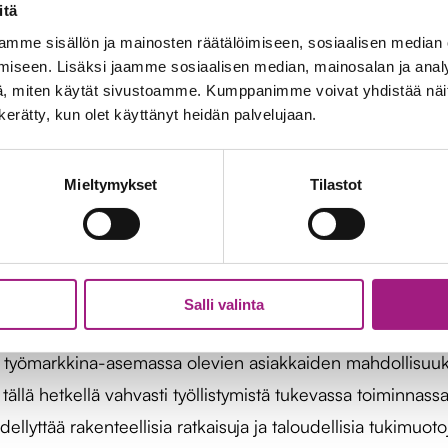
itä
mme sisällön ja mainosten räätälöimiseen, sosiaalisen median
kaita heidän yksilöllisten tarpeidensa mukaisesti. Tukea 
iseen. Lisäksi jaamme sosiaalisen median, mainosalan ja analy
 työsuhteen ajan. Työhönvalmentajan työ on monipuolista j
, miten käytät sivustoamme. Kumppanimme voivat yhdistää näitä t
yötä, välillä luoviakin ratkaisuja. Onnistumisista ja uusien
n kerätty, kun olet käyttänyt heidän palvelujaan.
enpäin kannustaen. Tukea annetaan myös työnantajalle esime
iin. Työhönvalmennuksen asiakkaillamme on mahdollisuus
Mieltymykset
Tilastot
lämästä. Näissä tilanteissa työelämän untuvikot kohtaav
isessä
Salli valinta
a työmarkkina-asemassa olevien asiakkaiden mahdollisuuksi
tällä hetkellä vahvasti työllistymistä tukevassa toiminnass
llyttää rakenteellisia ratkaisuja ja taloudellisia tukimuot