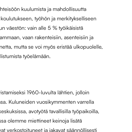
yhteisöön kuulumista ja mahdollisuutta
s koulutukseen, työhön ja merkitykselliseen
 väestön: vain alle 5 % työikäisistä
vammaan, vaan rakenteisiin, asenteisiin ja
etta, mutta se voi myös eristää ulkopuolelle,
llistumista työelämään.
amiseksi 1960-luvulta lähtien, jolloin
tansa. Kuluneiden vuosikymmenten varrella
kuksissa, avotyötä tavallisilla työpaikoilla,
ssa olemme miettineet keinoja lisätä
vat verkostoituneet ja jakavat säännöllisesti