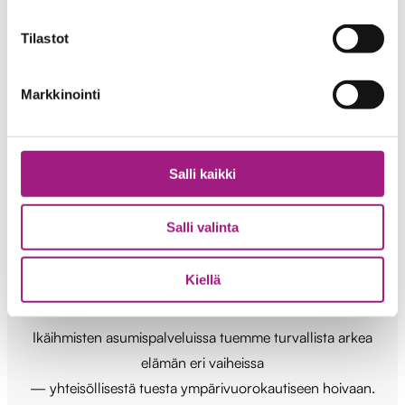
Tilastot
Markkinointi
Rohkeasti rinnalla
kulkien
Salli kaikki
Tarjoamme palveluita ja tukea ikäihmisille ja
Salli valinta
kehitysvammaisille
yksilöllisellä, lämpimällä ja
Kiellä
ammatillisella otteella.
Ikäihmisten asumispalveluissa tuemme turvallista arkea
elämän eri vaiheissa
— yhteisöllisestä tuesta ympärivuorokautiseen hoivaan.