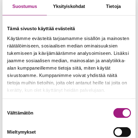
Suostumus
Yksityiskohdat
Tietoja
Tämä sivusto käyttää evästeitä
Osallistu yhteisö­
valmennukseen
Käytämme evästeitä tarjoamamme sisällön ja mainosten
räätälöimiseen, sosiaalisen median ominaisuuksien
tukemiseen ja kävijämäärämme analysoimiseen. Lisäksi
Yhteisövalmennuksessa uusi tai olemassa oleva
jaamme sosiaalisen median, mainosalan ja analytiikka-
ryhmä luo yhteisen tekemisen avulla uutta
alan kumppaneillemme tietoja siitä, miten käytät
auttamistoimintaa tai tapahtumia – osallistujien
sivustoamme. Kumppanimme voivat yhdistää näitä
omien kokemuksien, kiinnostusten ja kykyjen
tietoja muihin tietoihin, joita olet antanut heille tai joita on
kerätty, kun olet käyttänyt heidän palvelujaan.
pohjalta.
Suostumuksen
Lue lisää
Välttämätön
valinta
Mieltymykset