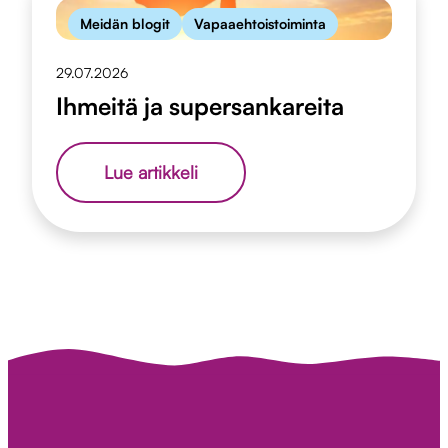
Meidän blogit
Vapaaehtoistoiminta
29.07.2026
Ihmeitä ja supersankareita
Ihmeitä
Lue artikkeli
ja
supersankareita