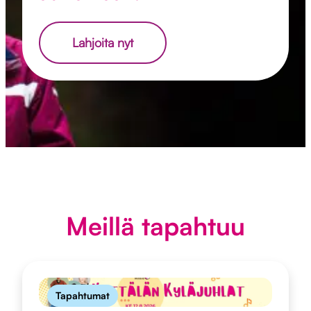
Lahjoita nyt
Meillä tapahtuu
Tapahtumat