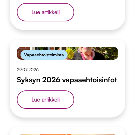
Nimitysuutinen:
Lue artikkeli
TampereMissio
saa
viestintäpäällikön
10.8.
Vapaaehtoistoiminta
29.07.2026
Syksyn 2026 vapaaehtoisinfot
Syksyn
Lue artikkeli
2026
vapaaehtoisinfot