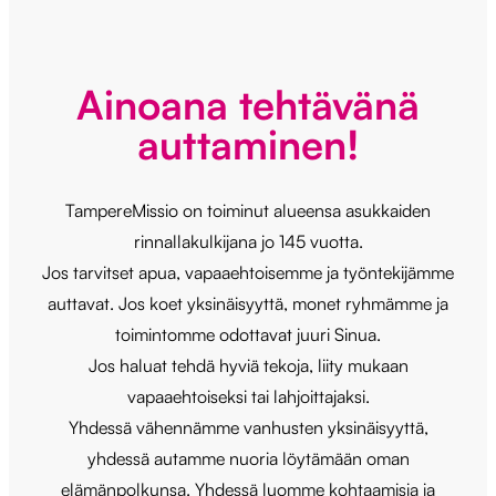
Ainoana tehtävänä
auttaminen!
TampereMissio on toiminut alueensa asukkaiden
rinnallakulkijana jo 145 vuotta.
Jos tarvitset apua, vapaaehtoisemme ja työntekijämme
auttavat. Jos koet yksinäisyyttä, monet ryhmämme ja
toimintomme odottavat juuri Sinua.
Jos haluat tehdä hyviä tekoja, liity mukaan
vapaaehtoiseksi tai lahjoittajaksi.
Yhdessä vähennämme vanhusten yksinäisyyttä,
yhdessä autamme nuoria löytämään oman
elämänpolkunsa. Yhdessä luomme kohtaamisia ja