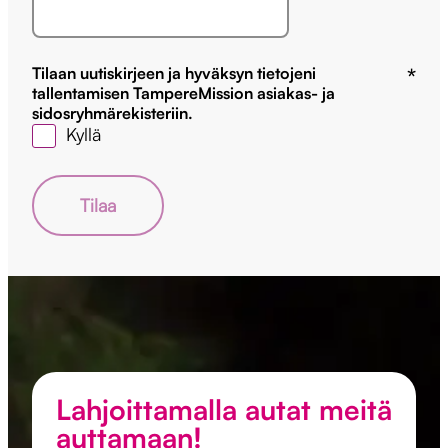
näyttää
pakolliset
kentät
Tilaan uutiskirjeen ja hyväksyn tietojeni
*
tallentamisen TampereMission asiakas- ja
sidosryhmärekisteriin.
Kyllä
Lahjoittamalla autat meitä
auttamaan!