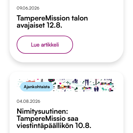
09.06.2026
TampereMission talon
avajaiset 12.8.
TampereMission
Lue artikkeli
talon
avajaiset
12.8.
Ajankohtaista
04.08.2026
Nimitysuutinen:
TampereMissio saa
viestintäpäällikön 10.8.