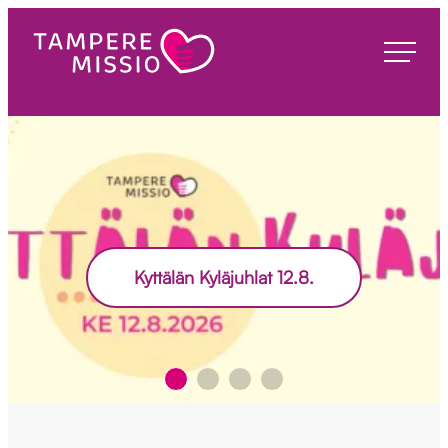
Siirry
suoraan
TampereMissio
sisältöön
Kyttälän Kyläjuhlat 12.8.