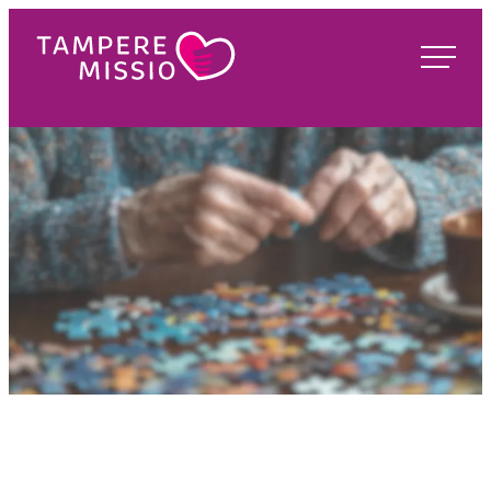
Siirry
suoraan
TampereMissio
sisältöön