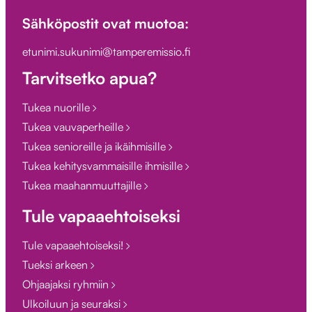
Sähköpostit ovat muotoa:
etunimi.sukunimi@tamperemissio.fi
Tarvitsetko apua?
Tukea nuorille
Tukea vauvaperheille
Tukea senioreille ja ikäihmisille
Tukea kehitysvammaisille ihmisille
Tukea maahanmuuttajille
Tule vapaaehtoiseksi
Tule vapaaehtoiseksi!
Tueksi arkeen
Ohjaajaksi ryhmiin
Ulkoiluun ja seuraksi