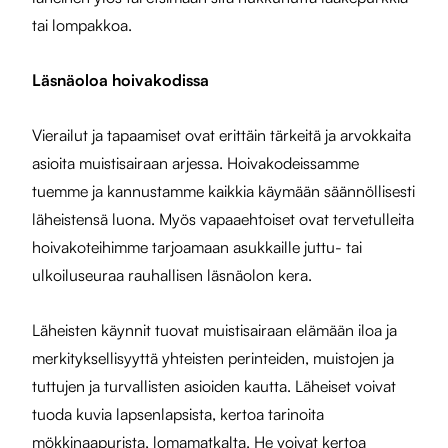
tai lompakkoa.
Läsnäoloa hoivakodissa
Vierailut ja tapaamiset ovat erittäin tärkeitä ja arvokkaita
asioita muistisairaan arjessa. Hoivakodeissamme
tuemme ja kannustamme kaikkia käymään säännöllisesti
läheistensä luona.
Myös vapaaehtoiset ovat tervetulleita
hoivakoteihimme tarjoamaan asukkaille juttu- tai
ulkoiluseuraa rauhallisen läsnäolon kera.
Läheisten käynnit tuovat muistisairaan elämään iloa ja
merkityksellisyyttä yhteisten perinteiden, muistojen ja
tuttujen ja turvallisten asioiden kautta. Läheiset voivat
tuoda kuvia lapsenlapsista, kertoa tarinoita
mökkinaapurista, lomamatkalta. He voivat kertoa