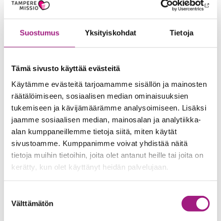
Puhuessa katsotaan silmiin, puhutaan rauhallisesti ja
selkeästi antaen muistisairaalle aikaa vastata.
Suostumus
Yksityiskohdat
Tietoja
Kuunnellaan ja odotetaan. Muistisairas vaistoaa kiireen
tunnun. Muistetaan, että muistisairaalla on ajatuksia,
tunteita ja tarpeita silloinkin, kun oikeat sanat eivät
Tämä sivusto käyttää evästeitä
löydy.
Käytämme evästeitä tarjoamamme sisällön ja mainosten
räätälöimiseen, sosiaalisen median ominaisuuksien
Kun sairaus on edennyt niin pitkälle, ettei puheen
tukemiseen ja kävijämäärämme analysoimiseen. Lisäksi
tuottaminen enää onnistu, niin kannattaa puhua, vaikka
jaamme sosiaalisen median, mainosalan ja analytiikka-
muistisairas ei enää kykene vastaamaan. Silloin voi pitää
alan kumppaneillemme tietoja siitä, miten käytät
sivustoamme. Kumppanimme voivat yhdistää näitä
kädestä kiinni, silittää ja olla läsnä, se on tärkeintä.
tietoja muihin tietoihin, joita olet antanut heille tai joita on
kerätty, kun olet käyttänyt heidän palvelujaan.
Hoivakodin työntekijät linkkinä ikäihmisen ja
läheisen välillä
Suostumuksen
Välttämätön
valinta
Muistisairaus muuttaa ihmistä ja muistisairauden