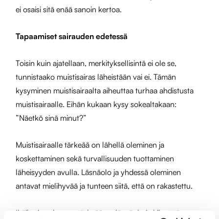
ei osaisi sitä enää sanoin kertoa.
Tapaamiset sairauden edetessä
Toisin kuin ajatellaan, merkityksellisintä ei ole se,
tunnistaako muistisairas läheistään vai ei. Tämän
kysyminen muistisairaalta aiheuttaa turhaa ahdistusta
muistisairaalle. Eihän kukaan kysy sokealtakaan:
”Näetkö sinä minut?”
Muistisairaalle tärkeää on lähellä oleminen ja
koskettaminen sekä turvallisuuden tuottaminen
läheisyyden avulla. Läsnäolo ja yhdessä oleminen
antavat mielihyvää ja tunteen siitä, että on rakastettu.
Ikäihmisen kanssa tärkeää on läsnäolo ja kiireettömyys.