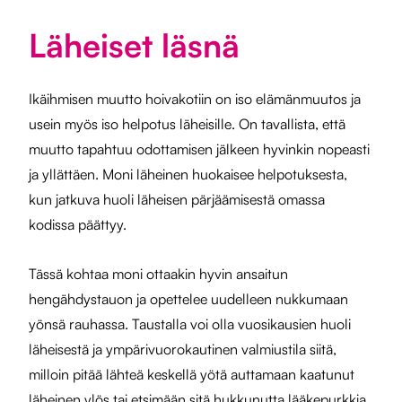
Läheiset läsnä
Ikäihmisen muutto hoivakotiin on iso elämänmuutos ja
usein myös iso helpotus läheisille. On tavallista, että
muutto tapahtuu odottamisen jälkeen hyvinkin nopeasti
ja yllättäen. Moni läheinen huokaisee helpotuksesta,
kun jatkuva huoli läheisen pärjäämisestä omassa
kodissa päättyy.
Tässä kohtaa moni ottaakin hyvin ansaitun
hengähdystauon ja opettelee uudelleen nukkumaan
yönsä rauhassa. Taustalla voi olla vuosikausien huoli
läheisestä ja ympärivuorokautinen valmiustila siitä,
milloin pitää lähteä keskellä yötä auttamaan kaatunut
läheinen ylös tai etsimään sitä hukkunutta lääkepurkkia