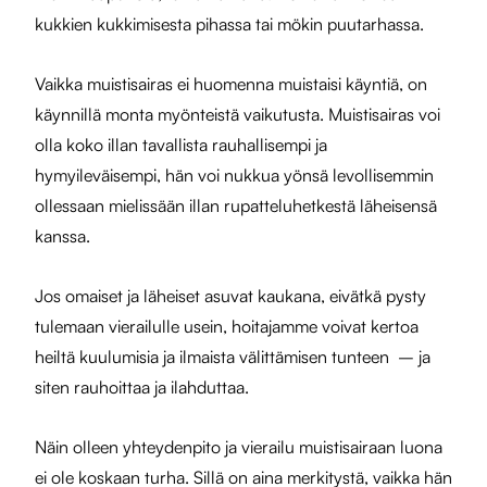
kukkien kukkimisesta pihassa tai mökin puutarhassa.
Vaikka muistisairas ei huomenna muistaisi käyntiä, on
käynnillä monta myönteistä vaikutusta. Muistisairas voi
olla koko illan tavallista rauhallisempi ja
hymyileväisempi, hän voi nukkua yönsä levollisemmin
ollessaan mielissään illan rupatteluhetkestä läheisensä
kanssa.
Jos omaiset ja läheiset asuvat kaukana, eivätkä pysty
tulemaan vierailulle usein, hoitajamme voivat kertoa
heiltä kuulumisia ja ilmaista välittämisen tunteen – ja
siten rauhoittaa ja ilahduttaa.
Näin olleen yhteydenpito ja
vierailu
muistisairaan luona
ei ole koskaan turha. Sillä on aina merkitystä, vaikka hän