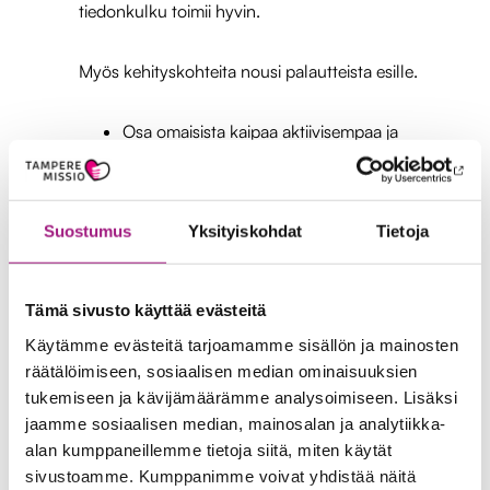
tiedonkulku toimii hyvin.
Myös kehityskohteita nousi palautteista esille.
Osa omaisista kaipaa aktiivisempaa ja
säännöllisempää yhteydenpitoa
henkilökunnan kanssa, esimerkiksi
tekstiviestein, sähköpostein tai puheluin
Suostumus
Yksityiskohdat
Tietoja
sekä puolivuosittaisin palaverein. Otamme
yhteydenpidon vahvistamiseen yhdeksi
Tämä sivusto käyttää evästeitä
kehityskohteeksemme ja kiinnitämme siihen
enemmän huomiota jatkossa.
Käytämme evästeitä tarjoamamme sisällön ja mainosten
räätälöimiseen, sosiaalisen median ominaisuuksien
tukemiseen ja kävijämäärämme analysoimiseen. Lisäksi
Kiitokset kaikille kyselyyn ja tyytyväisyystutkimuksen
jaamme sosiaalisen median, mainosalan ja analytiikka-
vastanneille.
alan kumppaneillemme tietoja siitä, miten käytät
sivustoamme. Kumppanimme voivat yhdistää näitä