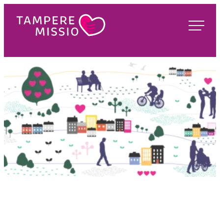
Siirry
suoraan
TampereMissio
sisältöön