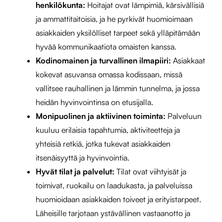
henkilökunta:
Hoitajat ovat lämpimiä, kärsivällisiä
ja ammattitaitoisia, ja he pyrkivät huomioimaan
asiakkaiden yksilölliset tarpeet sekä ylläpitämään
hyvää kommunikaatiota omaisten kanssa.
Kodinomainen ja turvallinen ilmapiiri:
Asiakkaat
kokevat asuvansa omassa kodissaan, missä
vallitsee rauhallinen ja lämmin tunnelma, ja jossa
heidän hyvinvointinsa on etusijalla.
Monipuolinen ja aktiivinen toiminta:
Palveluun
kuuluu erilaisia tapahtumia, aktiviteetteja ja
yhteisiä retkiä, jotka tukevat asiakkaiden
itsenäisyyttä ja hyvinvointia.
Hyvät tilat ja palvelut:
Tilat ovat viihtyisät ja
toimivat, ruokailu on laadukasta, ja palveluissa
huomioidaan asiakkaiden toiveet ja erityistarpeet.
Läheisille tarjotaan ystävällinen vastaanotto ja