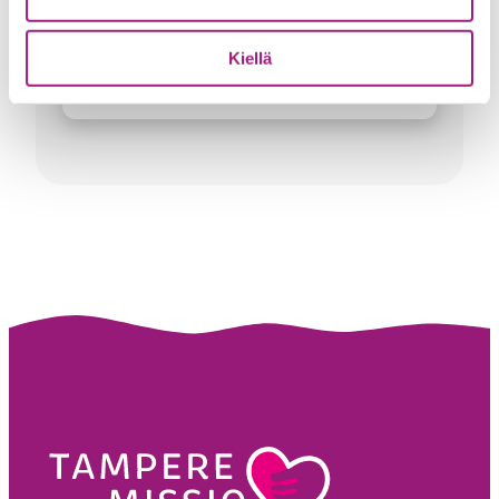
Liiketoimintajohtaja
kati.federley@tamperemissio.fi
Kiellä
040 095 4745