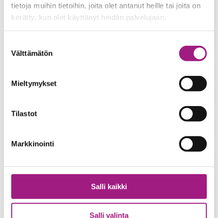
tietoja muihin tietoihin, joita olet antanut heille tai joita on
kerätty, kun olet käyttänyt heidän palvelujaan.
Tiedustelut
Suostumuksen
Välttämätön
valinta
Mieltymykset
Tilastot
Merja Lahtinen
Henkilöstöjohtaja
Markkinointi
merja.lahtinen@tamperemissio.fi
040 128 9088
Salli kaikki
Kati Federley
Salli valinta