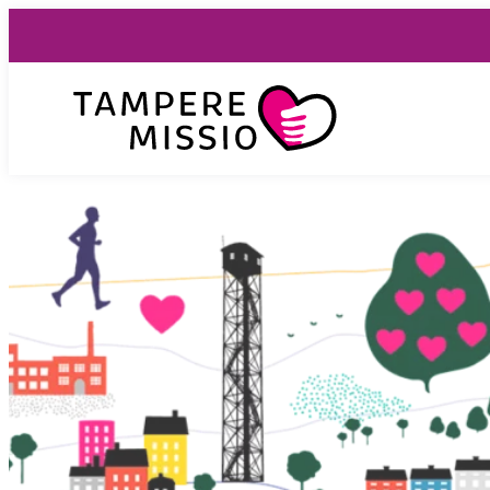
Siirry
suoraan
sisältöön
TampereMissio