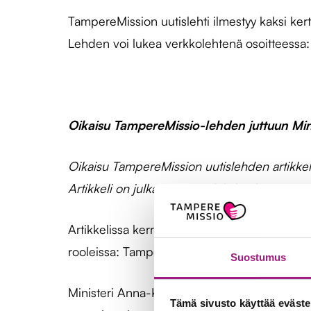
TampereMission uutislehti ilmestyy kaksi ker
Lehden voi lukea verkkolehtenä osoitteessa
Oikaisu TampereMissio-lehden juttuun Min
Oikaisu TampereMission uutislehden artikkel
Artikkeli on julkaistu Aamulehden liitteenä 
Artikkelissa kerrottiin virheellisesti, että I
rooleissa: TampereMission hallituksen jäsen
Suostumus
Ministeri Anna-Kaisa Ikonen on seurannut Ta
Tämä sivusto käyttää eväste