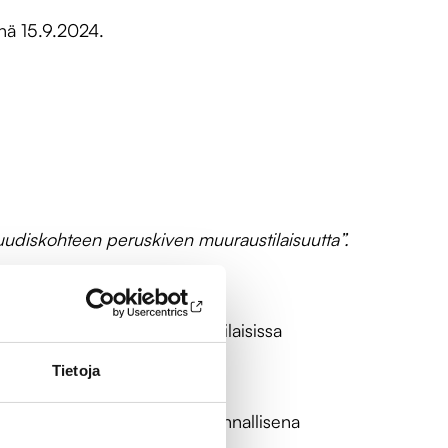
enä 15.9.2024.
uudiskohteen peruskiven muuraustilaisuutta”.
ssion työtä vuosien aikana erilaisissa
täjänä.
Tietoja
llituksen jäsenenä, yhteiskunnallisena