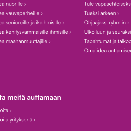
ea nuorille
Tule vapaaehtoiseks
ea vauvaperheille
Tueksi arkeen
a senioreille ja ikäihmisille
Ohjaajaksi ryhmiin
a kehitysvammaisille ihmisille
Ulkoiluun ja seuraks
ea maahanmuuttajille
Tapahtumat ja talko
Oma idea auttamis
ta meitä auttamaan
joita
oita yrityksenä