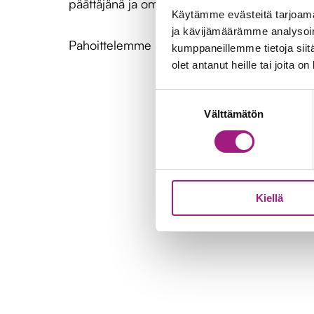
päättäjänä ja omaisena, mutta ei äitinsä oma
Käytämme evästeitä tarjoama
ja kävijämäärämme analysoim
Pahoittelemme asiavirhettä painetussa lehtive
kumppaneillemme tietoja siitä
olet antanut heille tai joita o
Suostumuksen
Välttämätön
valinta
Kiellä