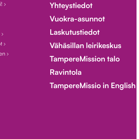
i!
Yhteystiedot
Vuokra-asunnot
Laskutustiedot
i
ot
Vähäsillan leirikeskus
een
TampereMission talo
Ravintola
TampereMissio in English