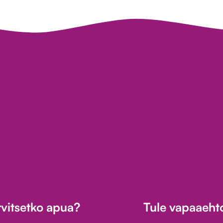
rvitsetko apua?
Tule vapaaehto