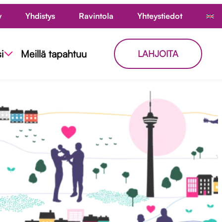
y
Yhdistys
Ravintola
Yhteystiedot
i
Meillä tapahtuu
LAHJOITA