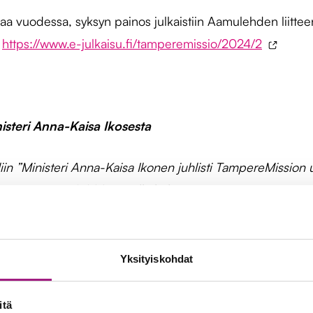
taa vuodessa, syksyn painos julkaistiin Aamulehden liitte
:
https://www.e-julkaisu.fi/tamperemissio/2024/2
isteri Anna-Kaisa Ikosesta
iin ”Ministeri Anna-Kaisa Ikonen juhlisti TampereMission 
sunnuntaina 15.9.2024 sivulla kolme.
konen kertoi saaneensa itsekin tilaisuuden seurata TampereMi
enä
,
iäkkään äitinsä omaisena sekä yhteiskunnallisena päät
Yksityiskohdat
mpereMission työtä erilaissa rooleissa: TampereMission ha
itä