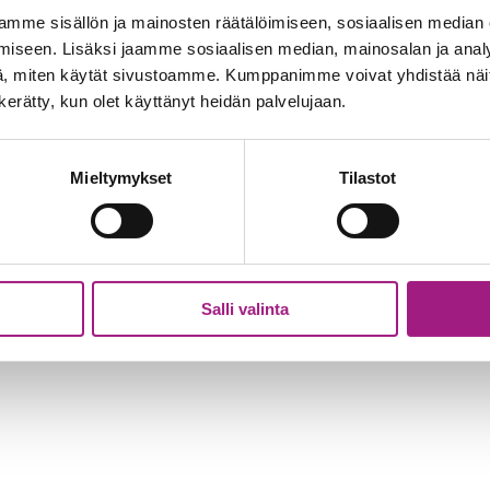
isena.
mme sisällön ja mainosten räätälöimiseen, sosiaalisen median
iseen. Lisäksi jaamme sosiaalisen median, mainosalan ja analy
rsiossa ja verkkolehtiversiossa.
, miten käytät sivustoamme. Kumppanimme voivat yhdistää näitä t
n kerätty, kun olet käyttänyt heidän palvelujaan.
Mieltymykset
Tilastot
Salli valinta