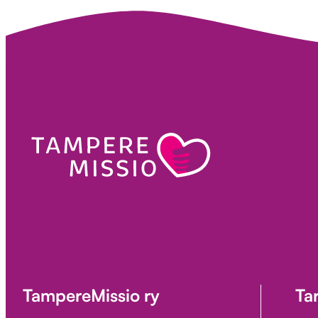
TampereMissio ry
Ta