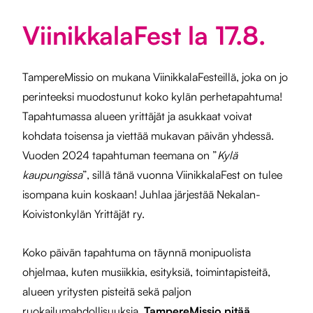
ViinikkalaFest la 17.8.
TampereMissio on mukana ViinikkalaFesteillä, joka on jo
perinteeksi muodostunut koko kylän perhetapahtuma!
Tapahtumassa alueen yrittäjät ja asukkaat voivat
kohdata toisensa ja viettää mukavan päivän yhdessä.
Vuoden 2024 tapahtuman teemana on ”
Kylä
kaupungissa
”, sillä tänä vuonna ViinikkalaFest on tulee
isompana kuin koskaan! Juhlaa järjestää Nekalan-
Koivistonkylän Yrittäjät ry.
Koko päivän tapahtuma on täynnä monipuolista
ohjelmaa, kuten musiikkia, esityksiä, toimintapisteitä,
alueen yritysten pisteitä sekä paljon
ruokailumahdollisuuksia.
TampereMissio pitää