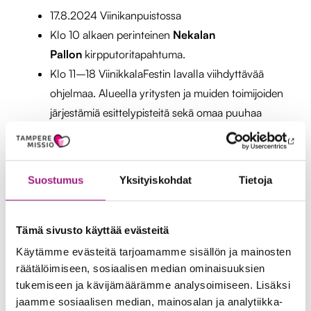
17.8.2024 Viinikanpuistossa
Klo 10 alkaen perinteinen
Nekalan
Pallon
kirpputoritapahtuma.
Klo 11–18 ViinikkalaFestin lavalla viihdyttävää
ohjelmaa. Alueella yritysten ja muiden toimijoiden
järjestämiä esittelypisteitä sekä omaa puuhaa
lapsille.
Lavalla musisoi Ben Huuri (klo 12:15), Nina
Kaitaranta (klo 13:15), Peter Joukainen (klo
Suostumus
Yksityiskohdat
Tietoja
14:15), Maria Milvus (klo 15:15), NinaH
(klo
16:15 alkaen)
Klo 18–22 piknik Viinikanpuistossa teemalla Ilta
Tämä sivusto käyttää evästeitä
yhdessä – kutsumme ”koko kylän” nauttimaan
Käytämme evästeitä tarjoamamme sisällön ja mainosten
piknikkiä puistoon yhdessä klo 18 alkaen. Kokoa
räätälöimiseen, sosiaalisen median ominaisuuksien
tukemiseen ja kävijämäärämme analysoimiseen. Lisäksi
siis piknik-kimpsut ja -kampsut ja tule nauttimaan
jaamme sosiaalisen median, mainosalan ja analytiikka-
yhteisöllisestä illallispiknikistä ja seurasta