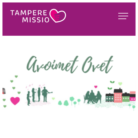
Siirry
suoraan
TampereMissio
sisältöön