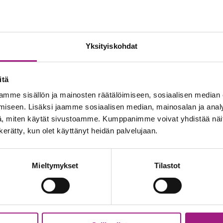
Yksityiskohdat
kohtaamista tuetaan myös koulutuksella. Henkilöstöämme
itä
aan ihmisen arvostavaan kohtaamiseen.
mme sisällön ja mainosten räätälöimiseen, sosiaalisen median
iseen. Lisäksi jaamme sosiaalisen median, mainosalan ja analy
minen, tunteiden tunnistaminen ja niiden hyväksyminen i
, miten käytät sivustoamme. Kumppanimme voivat yhdistää näitä t
suutta ja arvokasta kohtaamista myös silloin, kun muistis
n kerätty, kun olet käyttänyt heidän palvelujaan.
Mieltymykset
Tilastot
inen voivat olla muistisairaalle ihmiselle merkityksellisiä.