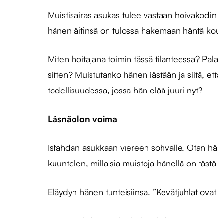
Muistisairas asukas tulee vastaan hoivakodin 
hänen äitinsä on tulossa hakemaan häntä kou
Miten hoitajana toimin tässä tilanteessa? Pal
sitten? Muistutanko hänen iästään ja siitä, e
todellisuudessa, jossa hän elää juuri nyt?
Läsnäolon voima
Istahdan asukkaan viereen sohvalle. Otan hä
kuuntelen, millaisia muistoja hänellä on täst
Eläydyn hänen tunteisiinsa. ”Kevätjuhlat ovat