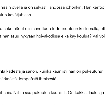
hissin ovella ja on selvästi lähdössä johonkin. Hän kertoo
lun kevätjuhlaan.
autanko hänet niin sanottuun todellisuuteen kertomalla, e
ttä hän asuu nykyään hoivakodissa eikä käy koulua? Vai voi
ntä kädestä ja sanon, kuinka kauniisti hän on pukeutunu
ä tärkeästä, lempeästä ihmisestä.
 ihania. Niihin saa pukeutua kauniisti. On kukkia, laulua j