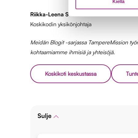
Kiellä
Riikka-Leena Suurnäkki
Koskikodin yksikönjohtaja
Meidän Blogit -sarjassa TampereMission työntek
kohtaamiamme ihmisiä ja yhteisöjä.
Koskikoti keskustassa
Tunt