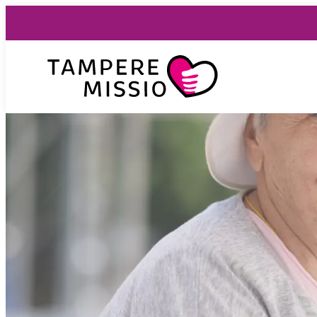
Siirry
suoraan
sisältöön
TampereMissio