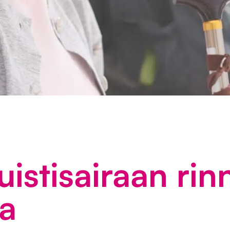
istisairaan rin
ta