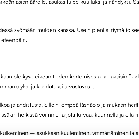
n asian äärelle, asukas tulee kuulluksi ja nähdyksi. Sam
essä syömään muiden kanssa. Usein pieni siirtymä toiseen
 eteenpäin.
kaan ole kyse oikean tiedon kertomisesta tai takaisin ”t
ymmärretyksi ja kohdatuksi arvostavasti.
koa ja ahdistusta. Silloin lempeä läsnäolo ja mukaan heitt
issäkin hetkissä voimme tarjota turvaa, kuunnella ja olla 
llakulkeminen – asukkaan kuuleminen, ymmärtäminen ja ar