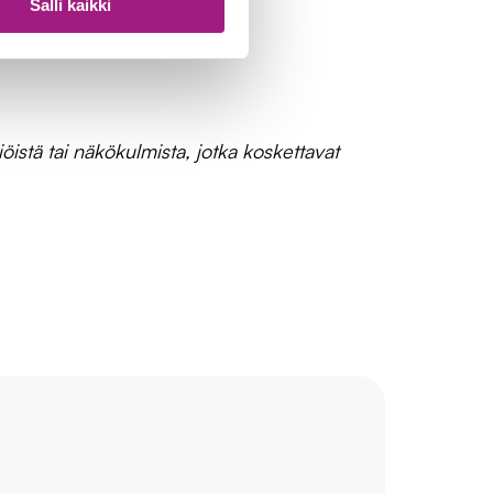
Salli kaikki
öistä tai näkökulmista, jotka koskettavat