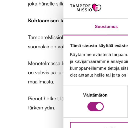
joka hänelle sillä hetkellä on totta.
Kohtaamisen taitoa voi oppia
Suostumus
TampereMissiolla muistisairaiden ihmisten 
Tämä sivusto käyttää eväste
suomalainen validaatiomenetelmä muistisair
Käytämme evästeitä tarjoama
ja kävijämäärämme analysoim
Menetelmässä keskeistä on ihmisen kuuntele
kumppaneillemme tietoja siitä
on vahvistaa turvallisuuden tunnetta, osalli
olet antanut heille tai joita o
maailmasta.
Suostumuksen
Välttämätön
valinta
Pienet hetket, lämmin läsnäolo ja aito kohtaam
tärkein ydin.