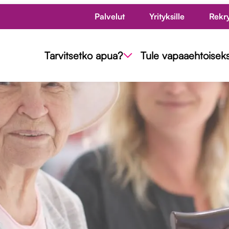
Palvelut
Yrityksille
Rekr
Tarvitsetko apua?
Tule vapaaehtoiseks