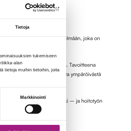
Tietoja
 koulutetaan TunteVa®-menetelmään, joka on
 ominaisuuksien tukemiseen
tiikka-alan
lman tarpeetonta korjaamista. Tavoitteena
ietoja muihin tietoihin, joita
airaus muuttaa ihmisen kokemusta ympäröivästä
Markkinointi
 Juuri niistä rakentuu hyvä arki – ja hoitotyön