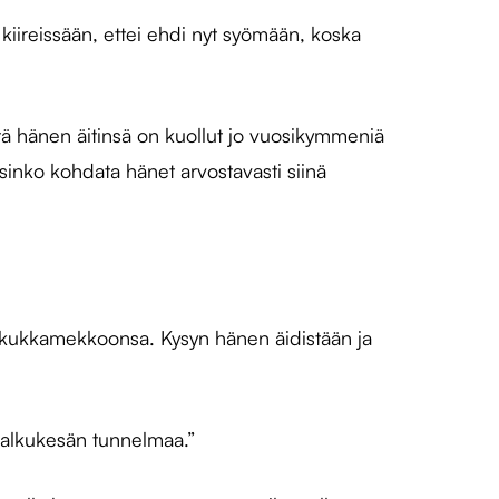
 kiireissään, ettei ehdi nyt syömään, koska
ttä hänen äitinsä on kuollut jo vuosikymmeniä
sinko kohdata hänet arvostavasti siinä
t kukkamekkoonsa. Kysyn hänen äidistään ja
a alkukesän tunnelmaa.”