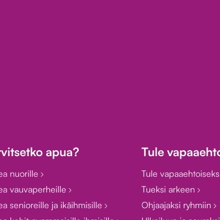
rvitsetko apua?
Tule vapaaehto
ea nuorille
Tule vapaaehtoiseks
ea vauvaperheille
Tueksi arkeen
a senioreille ja ikäihmisille
Ohjaajaksi ryhmiin