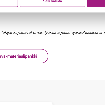
Salli valinta
ijät kirjoittavat oman työnsä arjesta, ajankohtaisista ilmi
eva-materiaalipankki