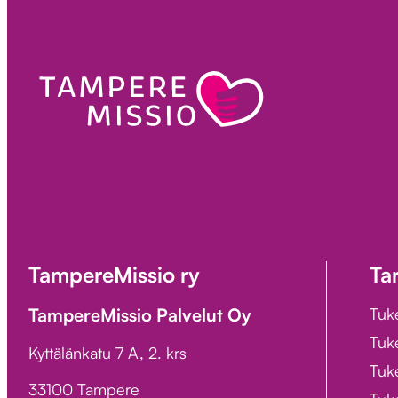
TampereMissio ry
Ta
TampereMissio Palvelut Oy
Tuk
Tuk
Kyttälänkatu 7 A, 2. krs
Tuke
33100 Tampere