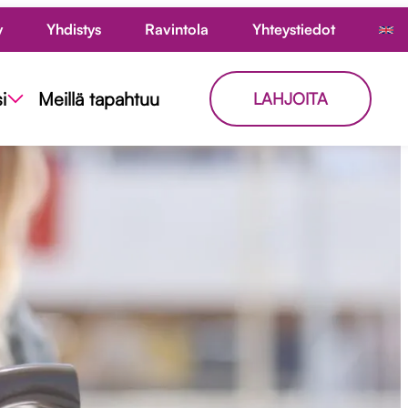
y
Yhdistys
Ravintola
Yhteystiedot
i
Meillä tapahtuu
LAHJOITA