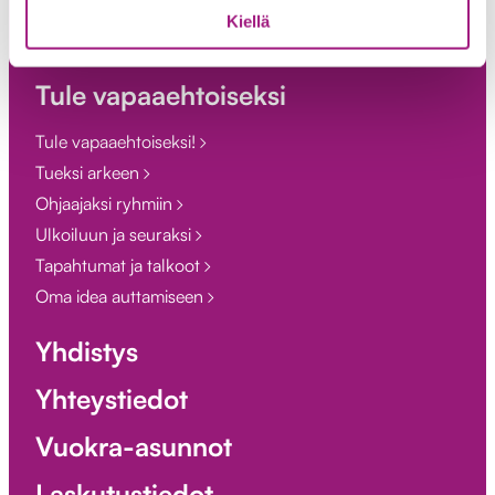
Tukea kehitysvammaisille ihmisille
Kiellä
Tukea maahanmuuttajille
Tule vapaaehtoiseksi
Tule vapaaehtoiseksi!
Tueksi arkeen
Ohjaajaksi ryhmiin
Ulkoiluun ja seuraksi
Tapahtumat ja talkoot
Oma idea auttamiseen
Yhdistys
Yhteystiedot
Vuokra-asunnot
Laskutustiedot