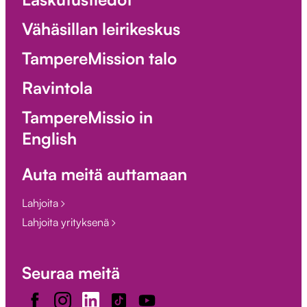
Vähäsillan leirikeskus
TampereMission talo
Ravintola
TampereMissio in
English
Auta meitä auttamaan
Lahjoita
Lahjoita yrityksenä
Seuraa meitä
Facebook
Instagram
LinkedIn
TikTok
Youtube