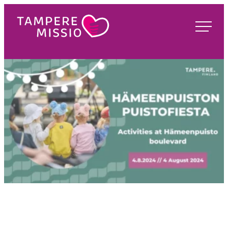
Siirry
suoraan
TampereMissio
sisältöön