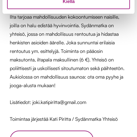
tervetuloa!
Kiellä
Ilta tarjoaa mahdollisuuden kokoontumiseen naisille,
joilla on halu edistää hyvinvointia. Sydänmatka on
yhteisö, jossa on mahdollisuus rentoutua ja hidastaa
henkisten asioiden äärelle. Joka sunnuntai erilaisia
rentoutus ym. esittelyjä. Toiminta on pääosin
maksutonta, iltapala maksullinen (6 €). Yhteisö on
poliittisesti ja uskollisesti sitoutumaton sekä päihteetön.
Aukiolossa on mahdollisuus saunoa: ota oma pyyhe ja
jooga-alusta mukaan!
Lisätiedot: joki.katipiritta@gmail.com
Toimintaa järjestää Kati Piritta / Sydänmatka Yhteisö