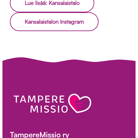
Lue lisää: Kansalaistalo
Kansalaistalon Instagram
TampereMissio ry