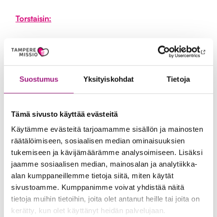
Torstaisin:
Tuolijumppa klo 10-11
Likellä-kerhojen +60-vuotiaille tarkoitettu tuolijumppaa
ja muuta liikuntaa. Mahdollisuus myös saunomiseen.
Suostumus
Yksityiskohdat
Tietoja
Mukaan mahtuu hyvin uusia, ilmoittaudu Pirjolle
täältä
!
Virkisty Väreillä -taidekurssit klo 13-15
Tämä sivusto käyttää evästeitä
Suositut Likellä-kerhojen taidekurssit +60-vuotiaille. 2
Käytämme evästeitä tarjoamamme sisällön ja mainosten
eri ryhmää kokoontuu vuoroviikoin. To 4.9. uudet
räätälöimiseen, sosiaalisen median ominaisuuksien
tukemiseen ja kävijämäärämme analysoimiseen. Lisäksi
kurssilaiset, to 11.9. jo mukana olleet. Mukaan mahtuu 12
jaamme sosiaalisen median, mainosalan ja analytiikka-
hlö/ryhmä, ilmoittaudu Pirjolle
täältä
!
alan kumppaneillemme tietoja siitä, miten käytät
sivustoamme. Kumppanimme voivat yhdistää näitä
Muu avoin toiminta
tietoja muihin tietoihin, joita olet antanut heille tai joita on
kerätty, kun olet käyttänyt heidän palvelujaan.