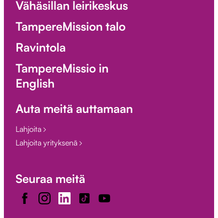
Vähäsillan leirikeskus
TampereMission talo
Ravintola
TampereMissio in
English
Auta meitä auttamaan
Lahjoita
Lahjoita yrityksenä
Seuraa meitä
Facebook
Instagram
LinkedIn
TikTok
Youtube