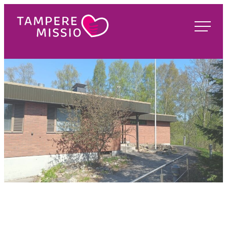
Siirry
suoraan
TampereMissio
sisältöön