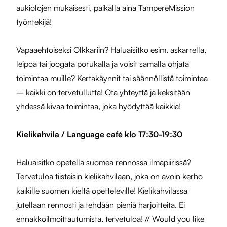
aukiolojen mukaisesti, paikalla aina TampereMission
työntekijä!
Vapaaehtoiseksi Olkkariin? Haluaisitko esim. askarrella,
leipoa tai joogata porukalla ja voisit samalla ohjata
toimintaa muille? Kertakäynnit tai säännöllistä toimintaa
– kaikki on tervetullutta! Ota yhteyttä ja keksitään
yhdessä kivaa toimintaa, joka hyödyttää kaikkia!
Kielikahvila / Language café klo 17:30-19:30
Haluaisitko opetella suomea rennossa ilmapiirissä?
Tervetuloa tiistaisin kielikahvilaan, joka on avoin kerho
kaikille suomen kieltä opetteleville! Kielikahvilassa
jutellaan rennosti ja tehdään pieniä harjoitteita. Ei
ennakkoilmoittautumista, tervetuloa! // Would you like