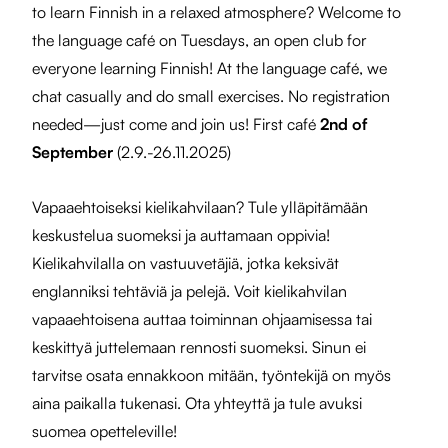
to learn Finnish in a relaxed atmosphere? Welcome to
the language café on Tuesdays, an open club for
everyone learning Finnish! At the language café, we
chat casually and do small exercises. No registration
needed—just come and join us! First café
2nd of
September
(2.9.-26.11.2025)
Vapaaehtoiseksi kielikahvilaan? Tule ylläpitämään
keskustelua suomeksi ja auttamaan oppivia!
Kielikahvilalla on vastuuvetäjiä, jotka keksivät
englanniksi tehtäviä ja pelejä. Voit kielikahvilan
vapaaehtoisena auttaa toiminnan ohjaamisessa tai
keskittyä juttelemaan rennosti suomeksi. Sinun ei
tarvitse osata ennakkoon mitään, työntekijä on myös
aina paikalla tukenasi. Ota yhteyttä ja tule avuksi
suomea opetteleville!