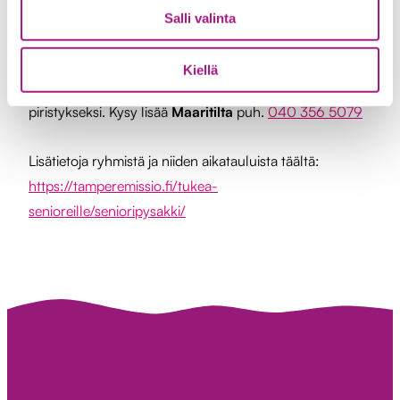
kesken. Varaa aika yksilökeskusteluun
Salli valinta
ajanvarausnumerostamme
puh.
040 632 7455
Kiellä
Senioripysäkiltä voit saada itsellesi tukihenkilön arjen
piristykseksi. Kysy lisää
Maaritilta
puh.
040 356 5079
Lisätietoja ryhmistä ja niiden aikatauluista täältä:
https://tamperemissio.fi/tukea-
senioreille/senioripysakki/