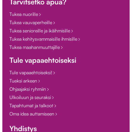
Tarvitsetko apua?
Tukea nuorille
Tukea vauvaperheille
Tukea senioreille ja ikäihmisille
Tukea kehitysvammaisille ihmisille
Tukea maahanmuuttajille
Tule vapaaehtoiseksi
Tule vapaaehtoiseksi!
Tueksi arkeen
Ohjaajaksi ryhmiin
Ulkoiluun ja seuraksi
Tapahtumat ja talkoot
Oma idea auttamiseen
Yhdistys