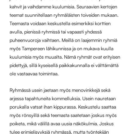
kahvit ja vaihdamme kuulumisia. Seuraavien kertojen
teemat suunnitellaan ryhmäläisten toiveiden mukaan.
Teemasta voidaan keskustella esimerkiksi korttien
avulla, pienissä ryhmissä tai vapaasti yhdessä
puheenvuoroja vaihtaen. Meillä on laajemmin ryhmiä
myös Tampereen lähikunnissa ja on mukava kuulla
kuulumisia myös muualta. Nämä ryhmät ovat erityisen
pidettyjä, sillä kyseisellä paikkakunnalla ei välttämättä
ole vastaavaa toimintaa.
Ryhmässä usein jaetaan myös menovinkkejä sekä
arjessa tapahtuneita kommelluksia. Usein nauretaan
porukalla vatsat ihan kippurassa. Keskustelu saattaa
myös rönsyillä sekä teemasta saatetaan joskus myös
poiketa, mikä välillä avaa uusia näkökulmia. Joskus
tulee erimielisyyksiä ryhmässä, mutta työntekijän