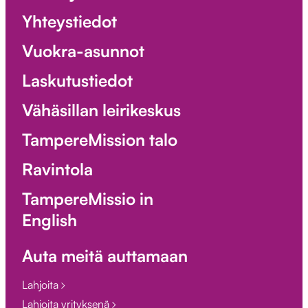
Yhteystiedot
Vuokra-asunnot
Laskutustiedot
Vähäsillan leirikeskus
TampereMission talo
Ravintola
TampereMissio in
English
Auta meitä auttamaan
Lahjoita
Lahjoita yrityksenä