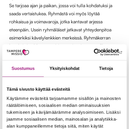
Se tarjoaa ajan ja paikan, jossa voi tulla kohdatuksi ja
saada vertaistukea. Ryhmästä voi myös löytää
rohkaisua ja voimavaroja, jotka kantavat arjessa
eteenpäin. Usein ryhmäläiset jatkavat yhteydenpitoa
esimerkiksi kävelylenkkien merkeissä. Ryhmäkerran
lopuksi aina kiitetään toisiamme ja toivotetaan ”hyvää
viikkoa!”. Joskus joku saattaa haluaa käsitellä jotakin
henkilökohtaisempaa asiaa, johon ryhmä ei tunnu
Suostumus
Yksityiskohdat
Tietoja
oikealta paikalta – silloin tarvittaessa varataan aika
ohjaajalle yksilötapaamiseen.
Tämä sivusto käyttää evästeitä
Linnea Nevala
Käytämme evästeitä tarjoamamme sisällön ja mainosten
räätälöimiseen, sosiaalisen median ominaisuuksien
Senioripysäkin työntekijöiden ohjaamia ryhmiä
tukemiseen ja kävijämäärämme analysoimiseen. Lisäksi
kokoontuu Tampereen keskustassa Senioripysäkin
jaamme sosiaalisen median, mainosalan ja analytiikka-
tilojen lisäksi myös Tesomalla sekä Tampereen
alan kumppaneillemme tietoja siitä, miten käytät