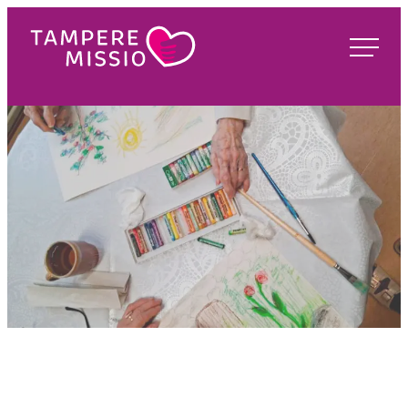
Siirry
suoraan
TampereMissio
sisältöön