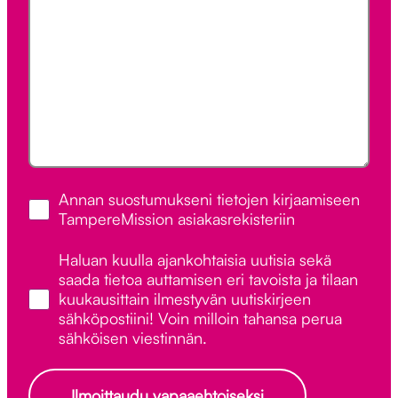
Henkilötietojen
*
Annan suostumukseni tietojen kirjaamiseen
tallennus
TampereMission asiakasrekisteriin
Uutiskirjeen
Haluan kuulla ajankohtaisia uutisia sekä
tilaus
saada tietoa auttamisen eri tavoista ja tilaan
kuukausittain ilmestyvän uutiskirjeen
sähköpostiini! Voin milloin tahansa perua
sähköisen viestinnän.