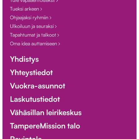
Tule vapaaehtoiseksi!
Tueksi arkeen
Ohjaajaksi ryhmiin
Ulkoiluun ja seuraksi
Tapahtumat ja talkoot
Oma idea auttamiseen
Yhdistys
Yhteystiedot
Vuokra-asunnot
Laskutustiedot
Vähäsillan leirikeskus
TampereMission talo