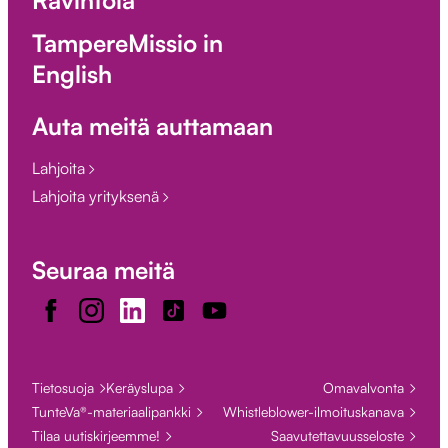
Ravintola
TampereMissio in
English
Auta meitä auttamaan
Lahjoita
Lahjoita yrityksenä
Seuraa meitä
Facebook
Instagram
LinkedIn
TikTok
Youtube
Tietosuoja
Keräyslupa
Omavalvonta
TunteVa®-materiaalipankki
Whistleblower-ilmoituskanava
Tilaa uutiskirjeemme!
Saavutettavuusseloste