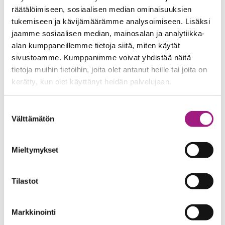
räätälöimiseen, sosiaalisen median ominaisuuksien
tukemiseen ja kävijämäärämme analysoimiseen. Lisäksi
Soita ja kysy lisää
jaamme sosiaalisen median, mainosalan ja analytiikka-
alan kumppaneillemme tietoja siitä, miten käytät
sivustoamme. Kumppanimme voivat yhdistää näitä
tietoja muihin tietoihin, joita olet antanut heille tai joita on
Tukihenkilöksi yli 60-
vuotiaalle
kerätty, kun olet käyttänyt heidän palvelujaan.
Suostumuksen
Välttämätön
valinta
Maarit Kurunmäki
Senioripysäkkityöntekijä, Ikätuki
Mieltymykset
maarit.kurunmaki@tamperemissio.fi
040 356 5079
Tilastot
Markkinointi