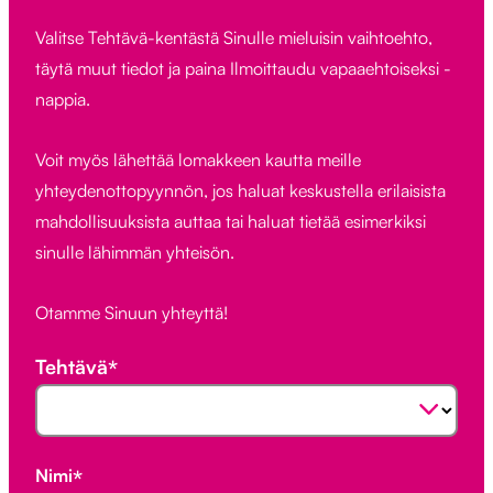
Valitse Tehtävä-kentästä Sinulle mieluisin vaihtoehto,
täytä muut tiedot ja paina Ilmoittaudu vapaaehtoiseksi -
nappia.
Voit myös lähettää lomakkeen kautta meille
yhteydenottopyynnön, jos haluat keskustella erilaisista
mahdollisuuksista auttaa tai haluat tietää esimerkiksi
sinulle lähimmän yhteisön.
Otamme Sinuun yhteyttä!
Tehtävä
*
*
"
"
näyttää
pakolliset
kentät
Nimi
*