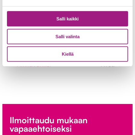
Päivystäjäksi Aamukorvaan
Salli kaikki
Salli valinta
Vertaismentoriksi nuorelle
Kiellä
Äitikaveriksi
Ilmoittaudu mukaan
vapaaehtoiseksi