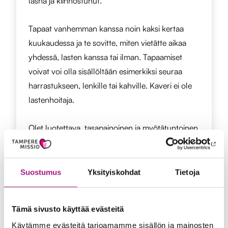
läsnä ja kiinnostunut.
Tapaat vanhemman kanssa noin kaksi kertaa
kuukaudessa ja te sovitte, miten vietätte aikaa
yhdessä, lasten kanssa tai ilman. Tapaamiset
voivat voi olla sisällöltään esimerkiksi seuraa
harrastukseen, lenkille tai kahville. Kaveri ei ole
lastenhoitaja.
Olet luotettava, tasapainoinen ja myötätuntoinen
aikuinen. Toimit tavallisen ihmisen taidoin, mutta
saat tehtävään perehdytyksen sekä tukea
työntekijöiltä.
Suostumus
Yksityiskohdat
Tietoja
Kimpassa-perhetoiminta
Tämä sivusto käyttää evästeitä
Käytämme evästeitä tarjoamamme sisällön ja mainosten