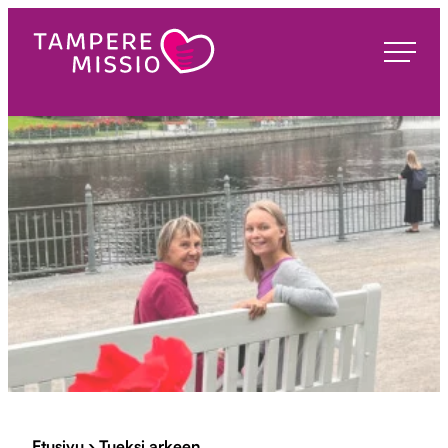
Siirry
suoraan
TampereMissio
sisältöön
Etusivu
›
Tueksi arkeen