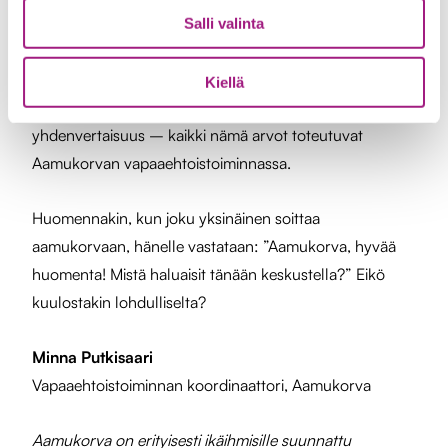
muille vapaaehtoispäivystäjille voimia ja intoa jatkaa
Salli valinta
arvokasta toimintaansa! Tärkeämpää työtä, kuin
välittävän läsnäolon tunteen antamista lähimmäiselle,
Kiellä
on vaikea kuvitella. Lähimmäisyys, vastuullisuus ja
yhdenvertaisuus – kaikki nämä arvot toteutuvat
Aamukorvan vapaaehtoistoiminnassa.
Huomennakin, kun joku yksinäinen soittaa
aamukorvaan, hänelle vastataan: ”Aamukorva, hyvää
huomenta! Mistä haluaisit tänään keskustella?” Eikö
kuulostakin lohdulliselta?
Minna Putkisaari
Vapaaehtoistoiminnan koordinaattori, Aamukorva
Aamukorva on erityisesti ikäihmisille suunnattu