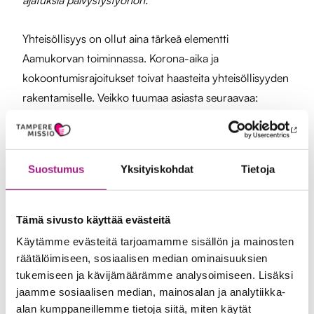
ajatuksia päivystystyöhön.”
Yhteisöllisyys on ollut aina tärkeä elementti
Aamukorvan toiminnassa. Korona-aika ja
kokoontumisrajoitukset toivat haasteita yhteisöllisyyden
rakentamiselle. Veikko tuumaa asiasta seuraavaa:
”Poikkeusaikana yhteisöllisyys jäi tietysti vähemmälle.
Asia on kuitenkin erityisen tärkeä, koska on tarvetta
Suostumus
Yksityiskohdat
Tietoja
sille, että tunnemme toisemme. Se todistettavasti lisää
motivaatiota, keskinäistä vastuuntuntoa ja sitoutumista
tehtävän suorittamiseen. Panostusta tarvitaan
Tämä sivusto käyttää evästeitä
yhteisöllisyyden rakentamiseen uudelleen, kun nyt taas
Käytämme evästeitä tarjoamamme sisällön ja mainosten
päästään kokoontumaan. Haluaisin tuntea
räätälöimiseen, sosiaalisen median ominaisuuksien
päivystäjäkollegojani, jotta voisimme olla hyvän päivän
tukemiseen ja kävijämäärämme analysoimiseen. Lisäksi
jaamme sosiaalisen median, mainosalan ja analytiikka-
tuttuja toiminnan ulkopuolellakin. Aamukorva on
alan kumppaneillemme tietoja siitä, miten käytät
yhteisö. Siinä päivystäminen on kunniatehtävä!”