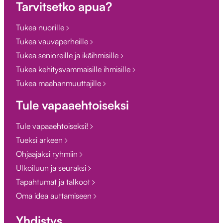
Tarvitsetko apua?
Tukea nuorille
Tukea vauvaperheille
Tukea senioreille ja ikäihmisille
Tukea kehitysvammaisille ihmisille
Tukea maahanmuuttajille
Tule vapaaehtoiseksi
Tule vapaaehtoiseksi!
Tueksi arkeen
Ohjaajaksi ryhmiin
Ulkoiluun ja seuraksi
Tapahtumat ja talkoot
Oma idea auttamiseen
Yhdistys