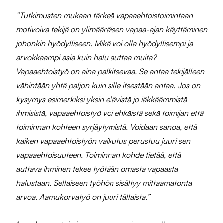
”Tutkimusten mukaan tärkeä vapaaehtoistoimintaan
motivoiva tekijä on ylimääräisen vapaa-ajan käyttäminen
johonkin hyödylliseen. Mikä voi olla hyödyllisempi ja
arvokkaampi asia kuin halu auttaa muita?
Vapaaehtoistyö on aina palkitsevaa. Se antaa tekijälleen
vähintään yhtä paljon kuin sille itsestään antaa. Jos on
kysymys esimerkiksi yksin elävistä jo iäkkäämmistä
ihmisistä, vapaaehtoistyö voi ehkäistä sekä toimijan että
toiminnan kohteen syrjäytymistä. Voidaan sanoa, että
kaiken vapaaehtoistyön vaikutus perustuu juuri sen
vapaaehtoisuuteen. Toiminnan kohde tietää, että
auttava ihminen tekee työtään omasta vapaasta
halustaan. Sellaiseen työhön sisältyy mittaamatonta
arvoa. Aamukorvatyö on juuri tällaista.”