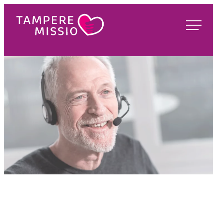
Siirry
suoraan
TampereMissio
sisältöön