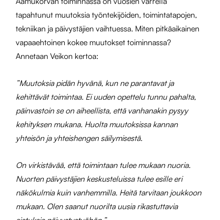
Aamukorvan toiminnassa on vuosien varrella
tapahtunut muutoksia työntekijöiden, toimintatapojen,
tekniikan ja päivystäjien vaihtuessa. Miten pitkäaikainen
vapaaehtoinen kokee muutokset toiminnassa?
Annetaan Veikon kertoa:
”Muutoksia pidän hyvänä, kun ne parantavat ja
kehittävät toimintaa. Ei uuden opettelu tunnu pahalta,
päinvastoin se on aiheellista, että vanhanakin pysyy
kehityksen mukana. Huolta muutoksissa kannan
yhteisön ja yhteishengen säilymisestä.
On virkistävää, että toimintaan tulee mukaan nuoria.
Nuorten päivystäjien keskusteluissa tulee esille eri
näkökulmia kuin vanhemmilla. Heitä tarvitaan joukkoon
mukaan. Olen saanut nuorilta uusia rikastuttavia