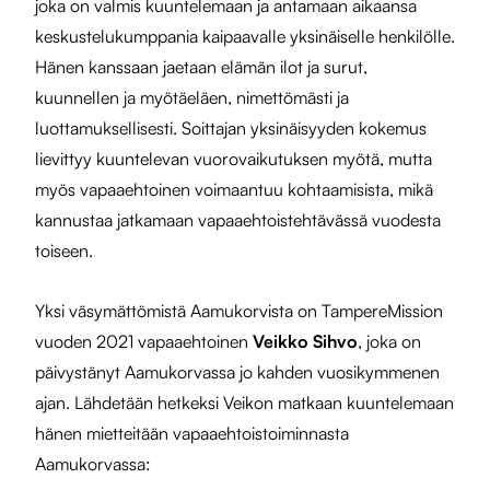
joka on valmis kuuntelemaan ja antamaan aikaansa
keskustelukumppania kaipaavalle yksinäiselle henkilölle.
Hänen kanssaan jaetaan elämän ilot ja surut,
kuunnellen ja myötäeläen, nimettömästi ja
luottamuksellisesti. Soittajan yksinäisyyden kokemus
lievittyy kuuntelevan vuorovaikutuksen myötä, mutta
myös vapaaehtoinen voimaantuu kohtaamisista, mikä
kannustaa jatkamaan vapaaehtoistehtävässä vuodesta
toiseen.
Yksi väsymättömistä Aamukorvista on TampereMission
vuoden 2021 vapaaehtoinen
Veikko Sihvo
, joka on
päivystänyt Aamukorvassa jo kahden vuosikymmenen
ajan. Lähdetään hetkeksi Veikon matkaan kuuntelemaan
hänen mietteitään vapaaehtoistoiminnasta
Aamukorvassa: