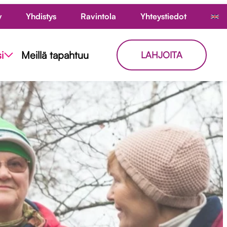
y
Yhdistys
Ravintola
Yhteystiedot
i
Meillä tapahtuu
LAHJOITA