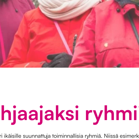
hjaajaksi ryhmi
 ikäisille suunnattuja toiminnallisia ryhmiä. Niissä esimerki