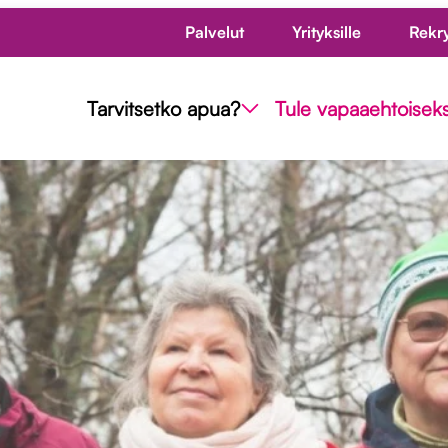
Palvelut
Yrityksille
Rekr
Tarvitsetko apua?
Tule vapaaehtoiseks