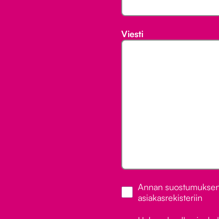
Viesti
Henkilötietojen
*
Annan suostumukseni
tallennus
asiakasrekisteriin