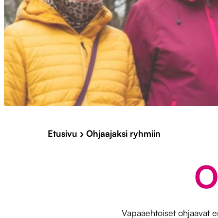
Etusivu
›
Ohjaajaksi ryhmiin
O
Vapaaehtoiset ohjaavat eri