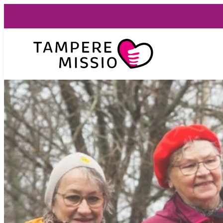
Siirry
suoraan
sisältöön
TampereMissio