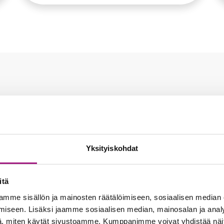
Soita ja kysy lisää
Yksityiskohdat
itä
mme sisällön ja mainosten räätälöimiseen, sosiaalisen median
iseen. Lisäksi jaamme sosiaalisen median, mainosalan ja analy
, miten käytät sivustoamme. Kumppanimme voivat yhdistää näitä t