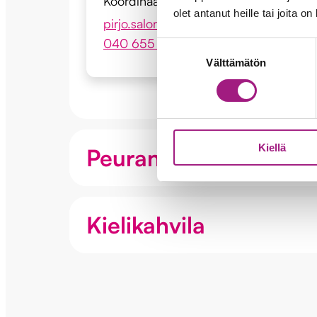
Koordinaattori
olet antanut heille tai joita o
pirjo.saloranta@tamperemissio.fi
040 655 5511
Suostumuksen
Välttämätön
valinta
Kiellä
Peurankallio
Kielikahvila