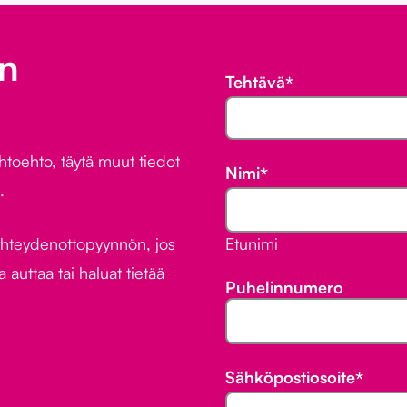
an
*
"
"
Tehtävä
*
näyttää
pakolliset
kentät
ihtoehto, täytä muut tiedot
Nimi
*
.
yhteydenottopyynnön, jos
Etunimi
 auttaa tai haluat tietää
Puhelinnumero
Sähköpostiosoite
*