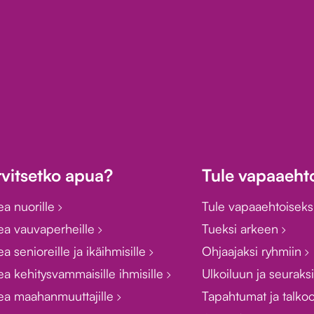
rvitsetko apua?
Tule vapaaehto
ea nuorille
Tule vapaaehtoiseks
ea vauvaperheille
Tueksi arkeen
a senioreille ja ikäihmisille
Ohjaajaksi ryhmiin
a kehitysvammaisille ihmisille
Ulkoiluun ja seuraks
ea maahanmuuttajille
Tapahtumat ja talko