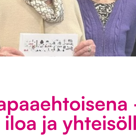
apaaehtoisena 
iloa ja yhteisöl