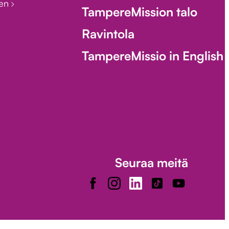
een
TampereMission talo
Ravintola
TampereMissio in English
Seuraa meitä
Facebook
Instagram
LinkedIn
TikTok
Youtube
ower-ilmoituskanava
Tilaa uutiskirjeemme!
Saavutettavuusseloste