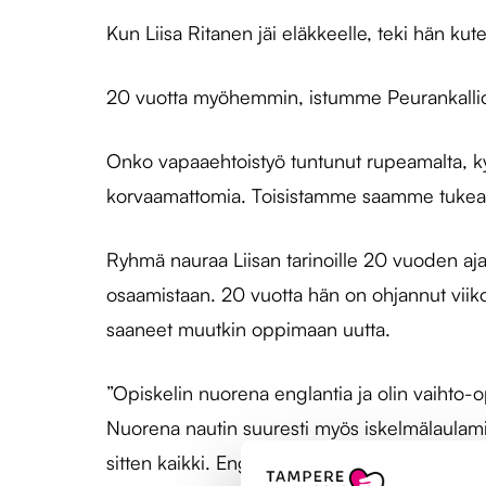
Kun Liisa Ritanen jäi eläkkeelle, teki hän ku
20 vuotta myöhemmin, istumme Peurankallioll
Onko vapaaehtoistyö tuntunut rupeamalta, kysy
korvaamattomia. Toisistamme saamme tukea. 
Ryhmä nauraa Liisan tarinoille 20 vuoden aja
osaamistaan. 20 vuotta hän on ohjannut viiko
saaneet muutkin oppimaan uutta.
”Opiskelin nuorena englantia ja olin vaihto
Nuorena nautin suuresti myös iskelmälaulamis
sitten kaikki. Englanniksi puhutaan, suomeks