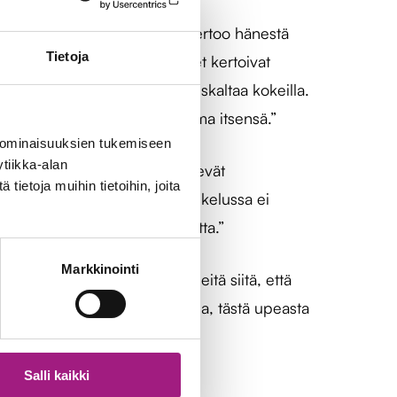
 englanninkielen tuntia, joka kertoo hänestä
Tietoja
n. Kiitosjuhlassa ryhmäläiset kertoivat
t sellainen tunnelma, että uskaltaa kokeilla.
ttaja, joka antaa aina olla oma itsensä.”
 ominaisuuksien tukemiseen
tiikka-alan
nergiansa ja avoimuutensa tekevät
ietoja muihin tietoihin, joita
astasi: ”Vapaaehtoisessa opiskelussa ei
a, ja sitten vaihdetaan aihetta.”
Markkinointi
as paikka. Me olemme taas ylpeitä siitä, että
i yhdistää meitä. Kiitos, Liisa, tästä upeasta
Salli kaikki