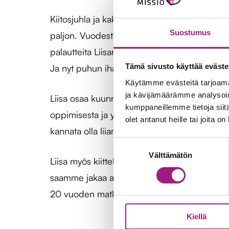
Kiitosjuhla ja kakkukahvit olivat Liisalle yllä
Suostumus
paljon. Vuodesta 2005 alkaen monet ryhmäläis
palautteita Liisan opetuksesta: ”Aikaisemmin
Tämä sivusto käyttää eväste
Ja nyt puhun ihan sujuvasti ryhmän ulkopuolel
Käytämme evästeitä tarjoama
ja kävijämäärämme analysoim
Liisa osaa kuunnella, kannustaa ja inspiroid
kumppaneillemme tietoja siitä
oppimisesta ja yhdessä tekemisestä hauskaa. 
olet antanut heille tai joita o
kannata olla liian tiukka meno, vaan huumorin
Suostumuksen
Välttämätön
valinta
Liisa myös kiitteli kovasti Peurankallion henk
saamme jakaa arkea Liisan kanssa. Liisa on me
20 vuoden matkasta – jatketaan yhdessä viel
Kiellä