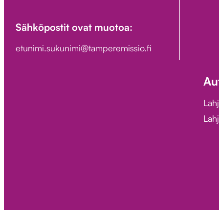
Sähköpostit ovat muotoa:
etunimi.sukunimi@tamperemissio.fi
Au
Lah
Lahj
Tietosuoja
Keräyslupa