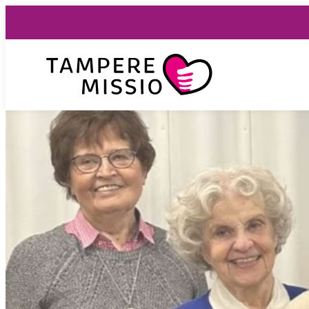
Siirry
suoraan
sisältöön
TampereMissio