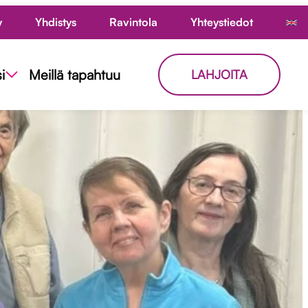
y
Yhdistys
Ravintola
Yhteystiedot
i
Meillä tapahtuu
LAHJOITA