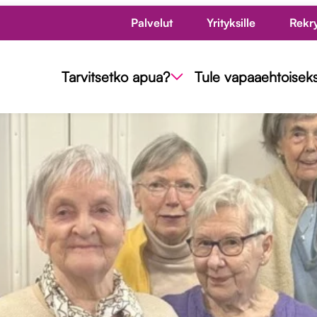
Palvelut
Yrityksille
Rekr
Tarvitsetko apua?
Tule vapaaehtoiseks