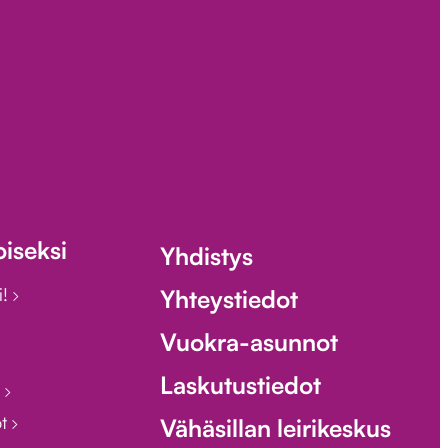
iseksi
Yhdistys
i!
Yhteystiedot
Vuokra-asunnot
Laskutustiedot
i
ot
Vähäsillan leirikeskus