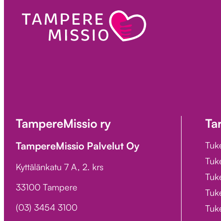
TampereMissio ry
Ta
TampereMissio Palvelut Oy
Tuk
Tuk
Kyttälänkatu 7 A, 2. krs
Tuke
33100 Tampere
Tuke
(03) 3454 3100
Tuk