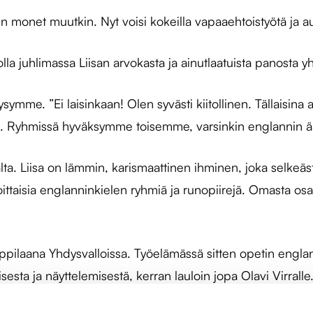
ten monet muutkin. Nyt voisi kokeilla vapaaehtoistyötä ja a
a juhlimassa Liisan arvokasta ja ainutlaatuista panosta 
mme. ”Ei laisinkaan! Olen syvästi kiitollinen. Tällaisina 
Ryhmissä hyväksymme toisemme, varsinkin englannin ään
lta. Liisa on lämmin, karismaattinen ihminen, joka selke
ittaisia englanninkielen ryhmiä ja runopiirejä. Omasta osa
-oppilaana Yhdysvalloissa. Työelämässä sitten opetin eng
esta ja näyttelemisestä, kerran lauloin jopa Olavi Virrall
i nauretaan!”