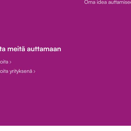
Oma idea auttamis
ta meitä auttamaan
joita
oita yrityksenä
Omavalvonta
TunteVa®-materiaalipankki
Whistlebl