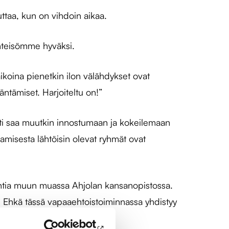
uttaa, kun on vihdoin aikaa.
yhteisömme hyväksi.
aikoina pienetkin ilon välähdykset ovat
tämiset. Harjoiteltu on!”
ästi saa muutkin innostumaan ja kokeilemaan
amisesta lähtöisin olevat ryhmät ovat
lantia muun muassa Ahjolan kansanopistossa.
e. Ehkä tässä vapaaehtoistoiminnassa yhdistyy