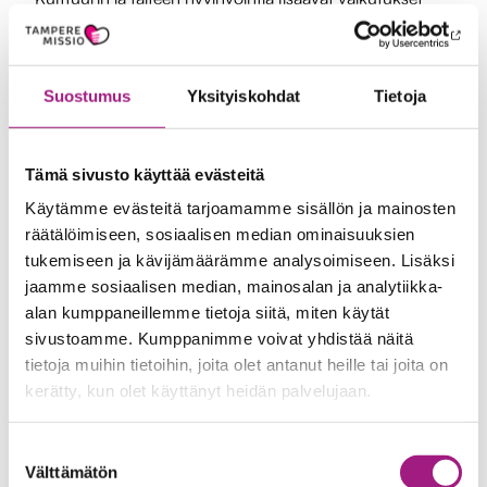
ovat meille jokaiselle arjessamme jossain muodossa
tuttuja. Hyvä elokuva tempaa niin mukaansa, että
aiemmin vaivannut kipumme lientyy hetkeksi.
Suostumus
Yksityiskohdat
Tietoja
Lastenlaulujen soittaminen rauhoittaa muistisairaan
omaisemme. Tanssiminen vetreyttää lihaksia ja niveliä.
Tämä sivusto käyttää evästeitä
Käytämme evästeitä tarjoamamme sisällön ja mainosten
Kulttuurin ja taiteen vaikutuksesta hyvinvointiin on viime
räätälöimiseen, sosiaalisen median ominaisuuksien
vuosina tutkittu monella tieteenalalla. Vuonna 2019
tukemiseen ja kävijämäärämme analysoimiseen. Lisäksi
Maailman terveysjärjestö WHO:n Euroopan
jaamme sosiaalisen median, mainosalan ja analytiikka-
aluetoimisto julkaisi raportin, jossa kerrotaan kulttuuriin,
alan kumppaneillemme tietoja siitä, miten käytät
taide- ja luovaan toimintaan osallistumisen kokijana tai
sivustoamme. Kumppanimme voivat yhdistää näitä
tekijänä voivan ehkäistä ja hoitaa lukuisia psyykkisiä ja
tietoja muihin tietoihin, joita olet antanut heille tai joita on
kerätty, kun olet käyttänyt heidän palvelujaan.
fyysisiä sairauksia.**
Suostumuksen
Kyttälän ja Peurankallion lähitoreilla olemme iloisia siitä,
Välttämätön
valinta
että saamme osaltamme edistää monipuolisesti