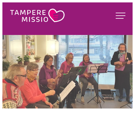
Siirry
suoraan
TampereMissio
sisältöön