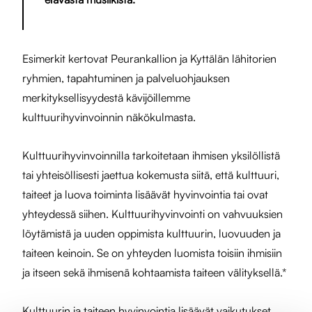
Esimerkit kertovat Peurankallion ja Kyttälän lähitorien
ryhmien, tapahtuminen ja palveluohjauksen
merkityksellisyydestä kävijöillemme
kulttuurihyvinvoinnin näkökulmasta.
Kulttuurihyvinvoinnilla tarkoitetaan ihmisen yksilöllistä
tai yhteisöllisesti jaettua kokemusta siitä, että kulttuuri,
taiteet ja luova toiminta lisäävät hyvinvointia tai ovat
yhteydessä siihen. Kulttuurihyvinvointi on vahvuuksien
löytämistä ja uuden oppimista kulttuurin, luovuuden ja
taiteen keinoin. Se on yhteyden luomista toisiin ihmisiin
ja itseen sekä ihmisenä kohtaamista taiteen välityksellä.*
Kulttuurin ja taiteen hyvinvointia lisäävät vaikutukset