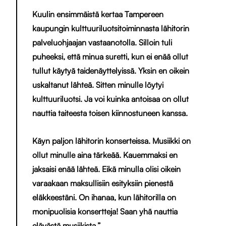
Kuulin ensimmäistä kertaa Tampereen
kaupungin kulttuuriluotsitoiminnasta lähitorin
palveluohjaajan vastaanotolla. Silloin tuli
puheeksi, että minua suretti, kun ei enää ollut
tullut käytyä taidenäyttelyissä. Yksin en oikein
uskaltanut lähteä. Sitten minulle löytyi
kulttuuriluotsi. Ja voi kuinka antoisaa on ollut
nauttia taiteesta toisen kiinnostuneen kanssa.
Käyn paljon lähitorin konserteissa. Musiikki on
ollut minulle aina tärkeää. Kauemmaksi en
jaksaisi enää lähteä. Eikä minulla olisi oikein
varaakaan maksullisiin esityksiin pienestä
eläkkeestäni. On ihanaa, kun lähitorilla on
monipuolisia konsertteja! Saan yhä nauttia
elävästä musiikista.”