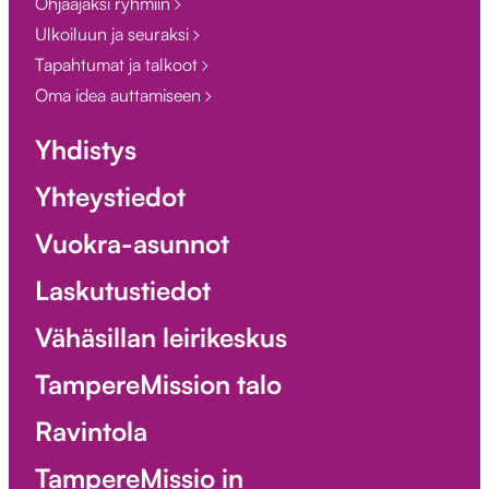
Ohjaajaksi ryhmiin
Ulkoiluun ja seuraksi
Tapahtumat ja talkoot
Oma idea auttamiseen
Yhdistys
Yhteystiedot
Vuokra-asunnot
Laskutustiedot
Vähäsillan leirikeskus
TampereMission talo
Ravintola
TampereMissio in