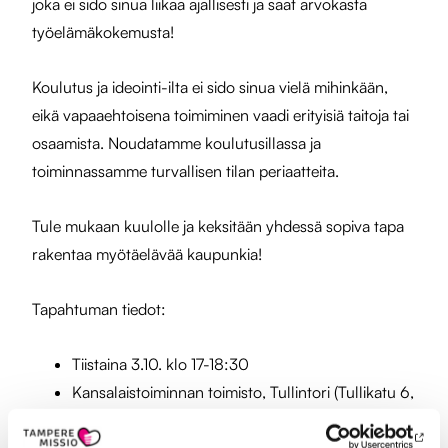
joka ei sido sinua liikaa ajallisesti ja saat arvokasta
työelämäkokemusta!
Koulutus ja ideointi-ilta ei sido sinua vielä mihinkään,
eikä vapaaehtoisena toimiminen vaadi erityisiä taitoja tai
osaamista. Noudatamme koulutusillassa ja
toiminnassamme turvallisen tilan periaatteita.
Tule mukaan kuulolle ja keksitään yhdessä sopiva tapa
rakentaa myötäelävää kaupunkia!
Tapahtuman tiedot:
Tiistaina 3.10. klo 17-18:30
Kansalaistoiminnan toimisto, Tullintori (Tullikatu 6,
2. kerros yleisen wc:n vieressä)