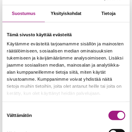
Ilmoita itsesi ja kaverisi mukaan viimeistään
maanantaina 2.10.
Suostumus
Yksityiskohdat
Tietoja
Whatsapp/sähköposti/tekstiviesti
Emma puh. 040 627 8172 /
emma.sireeni@tamperemissio.fi
Tämä sivusto käyttää evästeitä
Kahvitarjoilu (Ilmoita myös mahdolliset ruoka-
Käytämme evästeitä tarjoamamme sisällön ja mainosten
aineallergiat)
räätälöimiseen, sosiaalisen median ominaisuuksien
tukemiseen ja kävijämäärämme analysoimiseen. Lisäksi
jaamme sosiaalisen median, mainosalan ja analytiikka-
alan kumppaneillemme tietoja siitä, miten käytät
sivustoamme. Kumppanimme voivat yhdistää näitä
tietoja muihin tietoihin, joita olet antanut heille tai joita on
kerätty, kun olet käyttänyt heidän palvelujaan.
Suostumuksen
Välttämätön
valinta