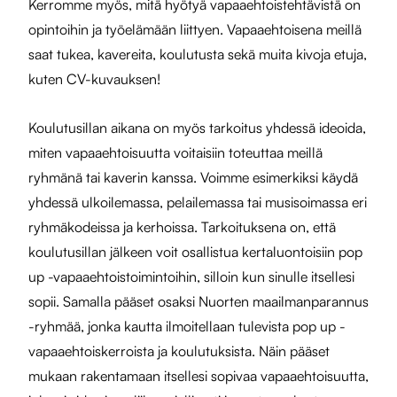
Kerromme myös, mitä hyötyä vapaaehtoistehtävistä on
opintoihin ja työelämään liittyen. Vapaaehtoisena meillä
saat tukea, kavereita, koulutusta sekä muita kivoja etuja,
kuten CV-kuvauksen!
Koulutusillan aikana on myös tarkoitus yhdessä ideoida,
miten vapaaehtoisuutta voitaisiin toteuttaa meillä
ryhmänä tai kaverin kanssa. Voimme esimerkiksi käydä
yhdessä ulkoilemassa, pelailemassa tai musisoimassa eri
ryhmäkodeissa ja kerhoissa. Tarkoituksena on, että
koulutusillan jälkeen voit osallistua kertaluontoisiin pop
up -vapaaehtoistoimintoihin, silloin kun sinulle itsellesi
sopii. Samalla pääset osaksi Nuorten maailmanparannus
-ryhmää, jonka kautta ilmoitellaan tulevista pop up -
vapaaehtoiskerroista ja koulutuksista. Näin pääset
mukaan rakentamaan itsellesi sopivaa vapaaehtoisuutta,