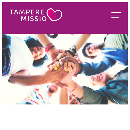
Siirry
suoraan
TampereMissio
sisältöön