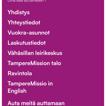
Oma idea auttamiseen
Yhdistys
Yhteystiedot
Vuokra-asunnot
Laskutustiedot
Vähäsillan leirikeskus
TampereMission talo
Ravintola
TampereMissio in
English
Auta meitä auttamaan