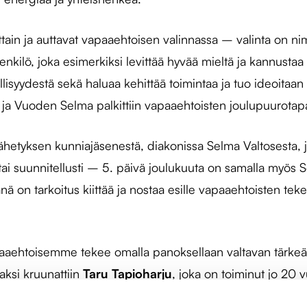
ittain ja auttavat vapaaehtoisen valinnassa – valinta on nim
henkilö, joka esimerkiksi levittää hyvää mieltä ja kannustaa
llisyydestä sekä haluaa kehittää toimintaa ja tuo ideoitaan
n ja Vuoden Selma palkittiin vapaaehtoisten joulupuurot
tyksen kunniajäsenestä, diakonissa Selma Valtosesta, joka
tai suunnitellusti – 5. päivä joulukuuta on samalla myös
nä on tarkoitus kiittää ja nostaa esille vapaaehtoisten t
 vapaaehtoisemme tekee omalla panoksellaan valtavan tärkeä
ksi kruunattiin
Taru Tapioharju
, joka on toiminut jo 20