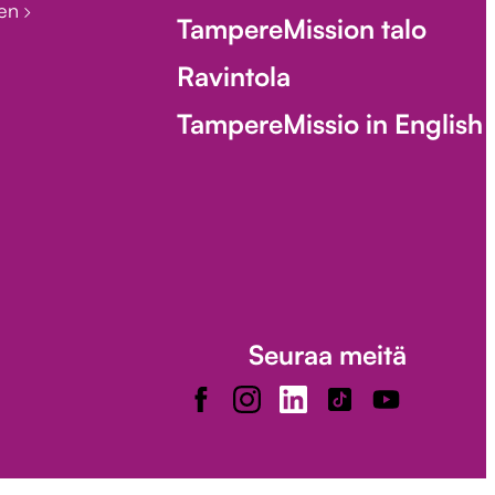
een
TampereMission talo
Ravintola
TampereMissio in English
Seuraa meitä
Facebook
Instagram
LinkedIn
TikTok
Youtube
ower-ilmoituskanava
Tilaa uutiskirjeemme!
Saavutettavuusseloste