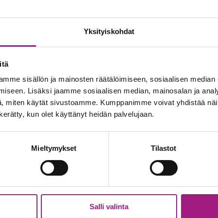
a ei mitata palvelusvuosissa tai määrässä. Palkitsemme 
kä ennen kaikkea auttanut ja tehnyt hyvää paikallisten ihm
Yksityiskohdat
Senioripysäkillä kirjallisuusterapiaryhmän ohjaajana. Hän
itä
n vapaaehtoisena. Taru toimii näissä kaikissa tehtävissä 
mme sisällön ja mainosten räätälöimiseen, sosiaalisen median
iseen. Lisäksi jaamme sosiaalisen median, mainosalan ja analy
, miten käytät sivustoamme. Kumppanimme voivat yhdistää näitä t
aaehtoisia, jotka omalla toiminnallaan innostavat muita. T
n kerätty, kun olet käyttänyt heidän palvelujaan.
, kertoo Arja Laitinen.
Mieltymykset
Tilastot
erkäksi ja avoimeksi, joka on paneutunut koko sydämellää
ta tekemään yhdessä asioita. Tarun luova osaaminen on laa
yönteinen ja oma itsensä: tärkeä keskushenkilö.
Salli valinta
sestä ja onnea Vuoden Selma 2025 -tittelistä: olet sen an