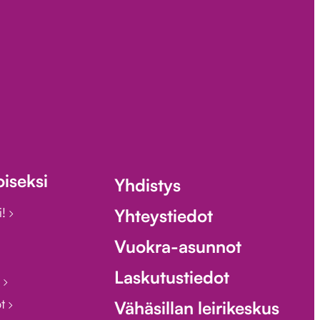
iseksi
Yhdistys
i!
Yhteystiedot
Vuokra-asunnot
Laskutustiedot
i
ot
Vähäsillan leirikeskus