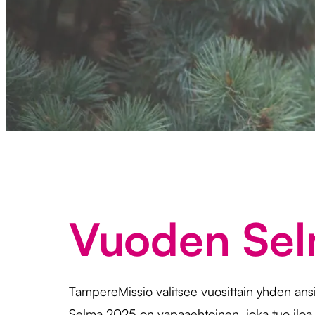
Vuoden Se
TampereMissio valitsee vuosittain yhden ans
Selma 2025 on vapaaehtoinen, joka tuo iloa,