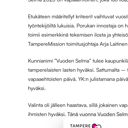
Etukäteen määritellyt kriteerit vaihtuvat vuos
työntekijöiltä lukuisia. Porukan innostaja on 
toimii esimerkkinä tekemisen ilosta ja yhteisö
TampereMission toimitusjohtaja Arja Laitine
Kunnianimi ”Vuoden Selma” tulee kaupunkilähe
tamperelaisten lasten hyväksi. Sattumalta – 
vapaaehtoisten päivä. YK:n julistamana päivä
hyväksi.
Valinta oli jälleen haastava, sillä jokainen
ihmisten hyväksi. Tänä vuonna Vuoden Selma