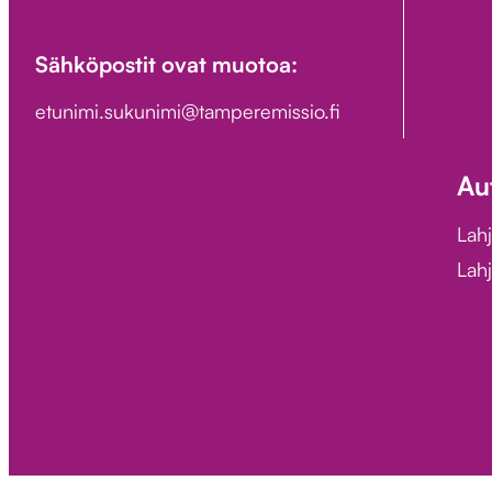
Sähköpostit ovat muotoa:
etunimi.sukunimi@tamperemissio.fi
Au
Lah
Lahj
Tietosuoja
Keräyslupa