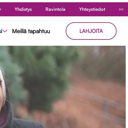
y
Yhdistys
Ravintola
Yhteystiedot
i
Meillä tapahtuu
LAHJOITA