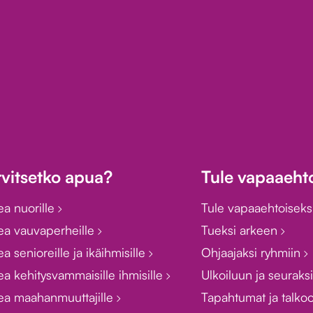
rvitsetko apua?
Tule vapaaehto
ea nuorille
Tule vapaaehtoiseks
ea vauvaperheille
Tueksi arkeen
a senioreille ja ikäihmisille
Ohjaajaksi ryhmiin
a kehitysvammaisille ihmisille
Ulkoiluun ja seuraks
ea maahanmuuttajille
Tapahtumat ja talko