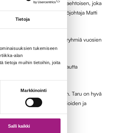
tänä vuonna ansiokkaan vapaaehtoisen, joka
isten hyväksi”, kertoi järjestöjohtaja Matti
Tietoja
 on lisäksi ohjannut muitakin ryhmiä vuosien
edelleen.
 ominaisuuksien tukemiseen
tiikka-alan
ietoja muihin tietoihin, joita
arun monipuolinen kulttuurin kautta
Markkinointi
n ja ammattitaidollaan ryhmään. Taru on hyvä
jaa, mutta on samalla myös asioiden ja
Salli kaikki
sainnut!