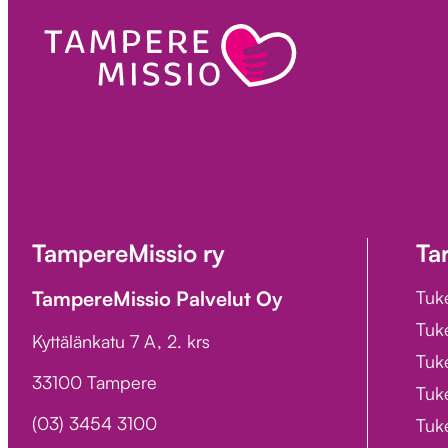
TampereMissio ry
Ta
TampereMissio Palvelut Oy
Tuk
Tuk
Kyttälänkatu 7 A, 2. krs
Tuke
33100 Tampere
Tuke
(03) 3454 3100
Tuk