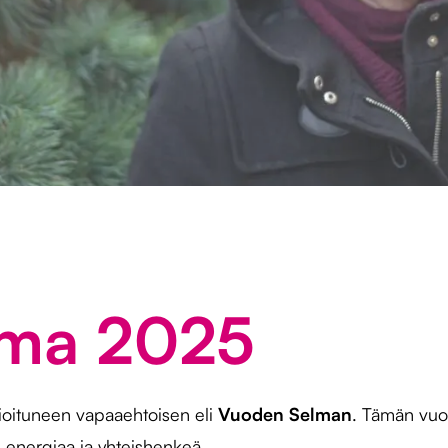
lma 2025
ioituneen vapaaehtoisen eli
Vuoden Selman
. Tämän vu
 energiaa ja yhteishenkeä.