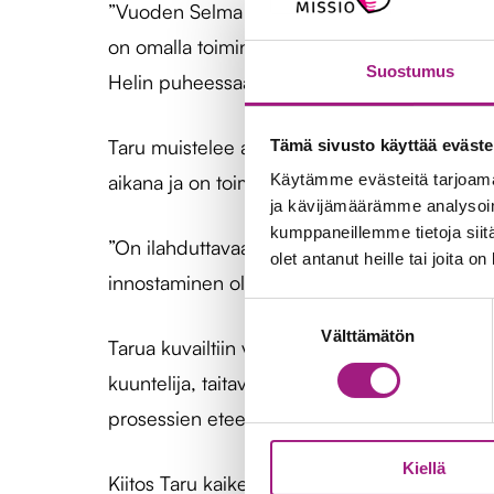
”Vuoden Selma on vapaaehtoinen, jonka arvo
on omalla toiminnallaan innostuttanut muita se
Suostumus
Helin puheessaan puurojuhlassa.
Taru muistelee aloittaneensa jo vuonna 2002 
Tämä sivusto käyttää eväste
aikana ja on toiminut Ikätuen sekä Aamukorva
Käytämme evästeitä tarjoama
ja kävijämäärämme analysoim
kumppaneillemme tietoja siitä
”On ilahduttavaa, että meillä on lukuisia vap
olet antanut heille tai joita o
innostaminen oli ratkaiseva tekijä valinnassa”
Suostumuksen
Välttämätön
valinta
Tarua kuvailtiin vapaaehtoisena sitkeäksi, h
kuuntelija, taitava ohjaaja ja on saanut mui
prosessien eteenpäin viejä. Taru on elämänm
Kiellä
Kiitos Taru kaikesta tekemästäsi hyväntekemi