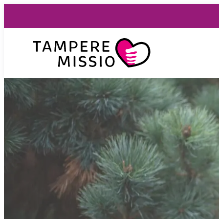
Siirry
suoraan
sisältöön
TampereMissio