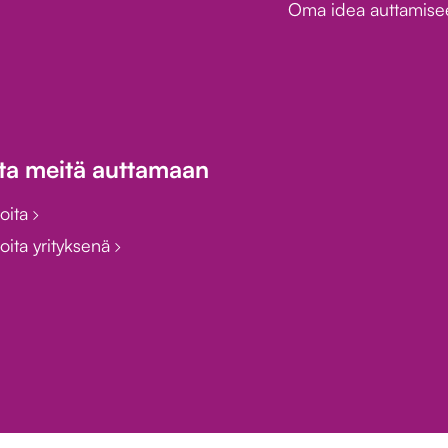
Oma idea auttamis
ta meitä auttamaan
joita
oita yrityksenä
Omavalvonta
TunteVa®-materiaalipankki
Whistlebl