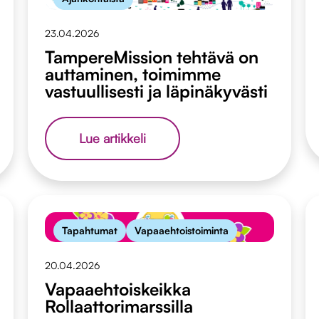
kautta
23.04.2026
TampereMission tehtävä on
auttaminen, toimimme
vastuullisesti ja läpinäkyvästi
TampereMission
Lue artikkeli
tehtävä
on
auttaminen,
toimimme
vastuullisesti
ja
Tapahtumat
Vapaaehtoistoiminta
läpinäkyvästi
20.04.2026
Vapaaehtoiskeikka
Rollaattorimarssilla