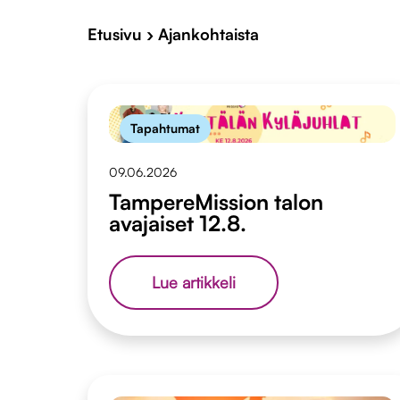
Etusivu
›
Ajankohtaista
Tapahtumat
09.06.2026
TampereMission talon
avajaiset 12.8.
TampereMission
Lue artikkeli
talon
avajaiset
12.8.