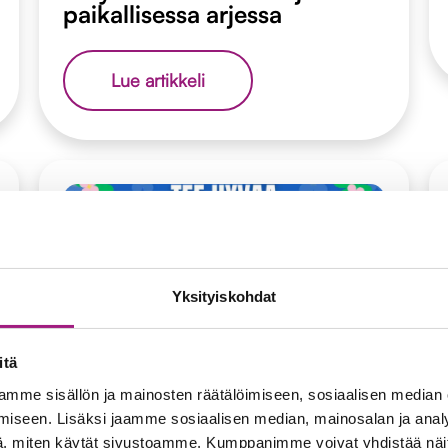
paikallisessa arjessa
Yritykset
Lue artikkeli
rinnallakulkijoina
paikallisessa
arjessa
Tapahtumat
11.05.2026
Tee hyvää -kirppis
Yksityiskohdat
Kansalaistalolla 22.-23.5.
itä
Tee
Lue artikkeli
mme sisällön ja mainosten räätälöimiseen, sosiaalisen median
hyvää
-
iseen. Lisäksi jaamme sosiaalisen median, mainosalan ja analy
kirppis
, miten käytät sivustoamme. Kumppanimme voivat yhdistää näitä t