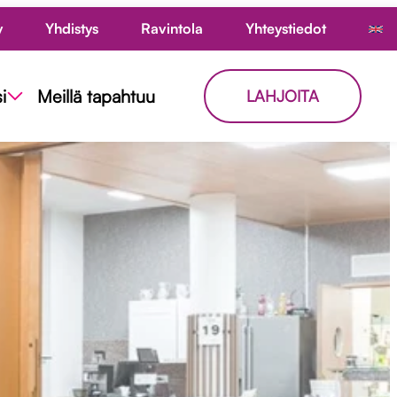
y
Yhdistys
Ravintola
Yhteystiedot
i
Meillä tapahtuu
LAHJOITA