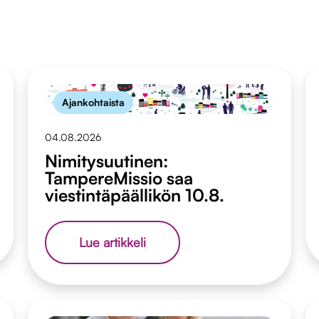
Ajankohtaista
04.08.2026
Nimitysuutinen:
TampereMissio saa
viestintäpäällikön 10.8.
Nimitysuutinen:
Lue artikkeli
TampereMissio
saa
viestintäpäällikön
10.8.