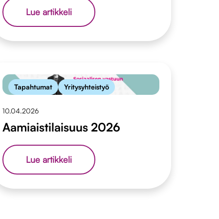
Haetaan
Lue artikkeli
viestintäpäällikköä
Tapahtumat
Yritysyhteistyö
10.04.2026
Aamiaistilaisuus 2026
Aamiaistilaisuus
Lue artikkeli
2026