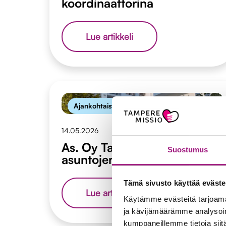
koordinaattorina
Merkityksellistä
Lue artikkeli
työtä
Aamukorvan
koordinaattorina
Ajankohtaista
14.05.2026
As. Oy Tampereen Nikaman
Suostumus
asuntojen esittely la 16.5.
Tämä sivusto käyttää eväste
As.
Lue artikkeli
Käytämme evästeitä tarjoama
Oy
Tampereen
ja kävijämäärämme analysoim
Nikaman
kumppaneillemme tietoja siitä