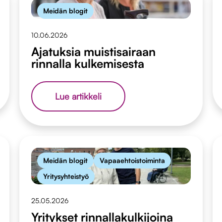
Meidän blogit
10.06.2026
Ajatuksia muistisairaan
rinnalla kulkemisesta
Ajatuksia
Lue artikkeli
muistisairaan
rinnalla
kulkemisesta
Meidän blogit
Vapaaehtoistoiminta
Yritysyhteistyö
25.05.2026
Yritykset rinnallakulkijoina