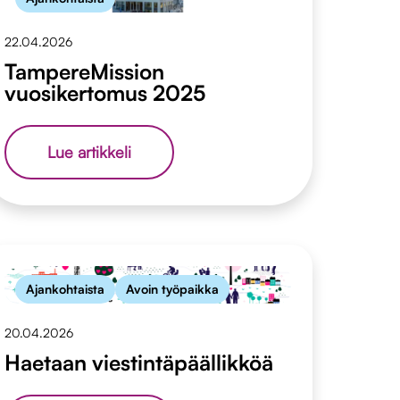
eivät
olisi
yksin
22.04.2026
uskaltaneet
TampereMission
lähteä
vuosikertomus 2025
TampereMission
Lue artikkeli
vuosikertomus
2025
Ajankohtaista
Avoin työpaikka
20.04.2026
Haetaan viestintäpäällikköä