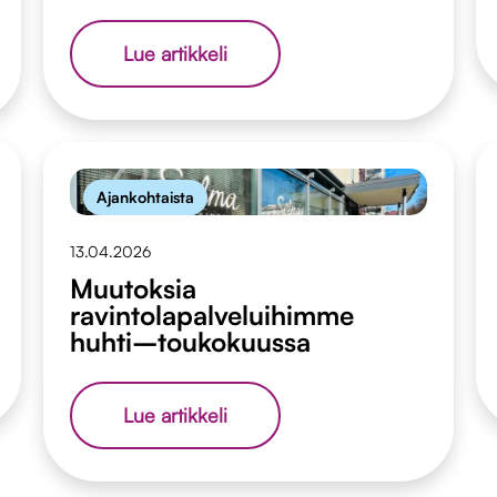
Vapaaehtoiskeikka
Lue artikkeli
Rollaattorimarssilla
Ajankohtaista
13.04.2026
Muutoksia
ravintolapalveluihimme
huhti–toukokuussa
Muutoksia
Lue artikkeli
ravintolapalveluihimme
huhti–
toukokuussa