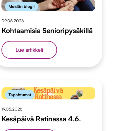
Meidän blogit
09.06.2026
Kohtaamisia Senioripysäkillä
Kohtaamisia
Lue artikkeli
Senioripysäkillä
Tapahtumat
19.05.2026
Kesäpäivä Ratinassa 4.6.