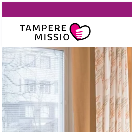
Siirry
suoraan
sisältöön
TampereMissio