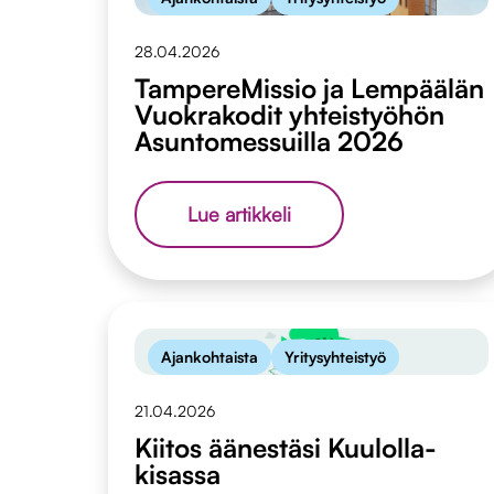
28.04.2026
TampereMissio ja Lempäälän
Vuokrakodit yhteistyöhön
Asuntomessuilla 2026
TampereMissio
Lue artikkeli
ja
Lempäälän
Vuokrakodit
yhteistyöhön
Asuntomessuilla
2026
Ajankohtaista
Yritysyhteistyö
21.04.2026
Kiitos äänestäsi Kuulolla-
kisassa