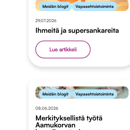
Meidän blogit
Vapaaehtoistoiminta
29.07.2026
Ihmeitä ja supersankareita
Ihmeitä
Lue artikkeli
ja
supersankareita
Meidän blogit
Vapaaehtoistoiminta
08.06.2026
Merkityksellistä työtä
Aamukorvan