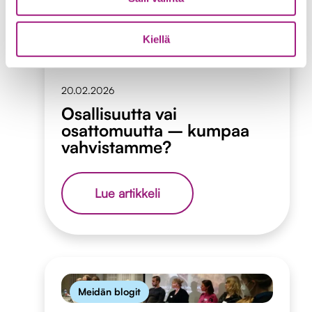
Kiellä
Meidän blogit
20.02.2026
Osallisuutta vai
osattomuutta – kumpaa
vahvistamme?
Osallisuutta
Lue artikkeli
vai
osattomuutta
–
kumpaa
vahvistamme?
Meidän blogit