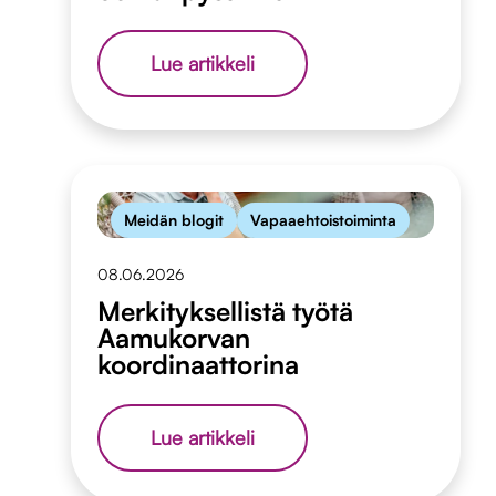
Kohtaamisia
Lue artikkeli
Senioripysäkillä
Meidän blogit
Vapaaehtoistoiminta
08.06.2026
Merkityksellistä työtä
Aamukorvan
koordinaattorina
Merkityksellistä
Lue artikkeli
työtä
Aamukorvan