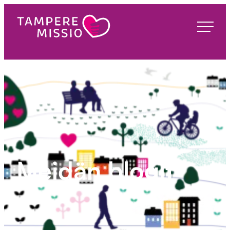
Siirry
suoraan
TampereMissio
sisältöön
Meidän blogit