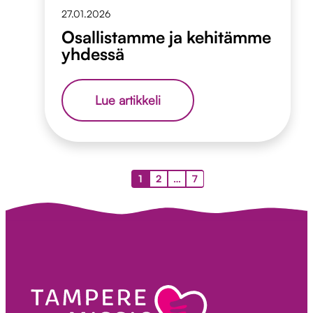
27.01.2026
Osallistamme ja kehitämme
yhdessä
Osallistamme
Lue artikkeli
ja
kehitämme
yhdessä
Artikkelien
1
2
…
7
sivutus