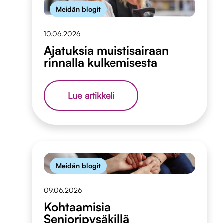
Meidän blogit
10.06.2026
Ajatuksia muistisairaan
rinnalla kulkemisesta
Ajatuksia
Lue artikkeli
muistisairaan
rinnalla
kulkemisesta
Meidän blogit
09.06.2026
Kohtaamisia
Senioripysäkillä