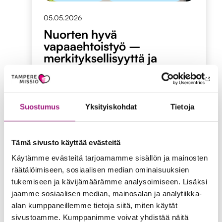
05.05.2026
Nuorten hyvä
vapaaehtoistyö –
merkityksellisyyttä ja
vaikuttavuutta toimivien
käytäntöjen kautta
Suostumus
Yksityiskohdat
Tietoja
Nuorten
Lue artikkeli
hyvä
vapaaehtoistyö
–
Tämä sivusto käyttää evästeitä
merkityksellisyyttä
Käytämme evästeitä tarjoamamme sisällön ja mainosten
ja
vaikuttavuutta
räätälöimiseen, sosiaalisen median ominaisuuksien
toimivien
tukemiseen ja kävijämäärämme analysoimiseen. Lisäksi
Meidän blogit
käytäntöjen
jaamme sosiaalisen median, mainosalan ja analytiikka-
kautta
alan kumppaneillemme tietoja siitä, miten käytät
09.03.2026
sivustoamme. Kumppanimme voivat yhdistää näitä