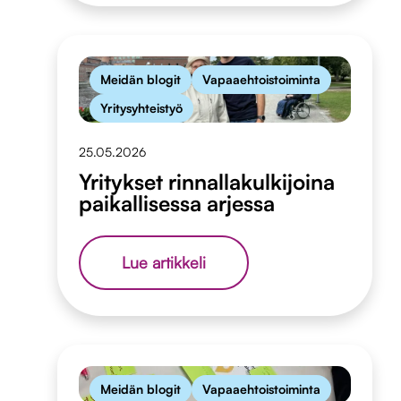
koordinaattorina
Meidän blogit
Vapaaehtoistoiminta
Yritysyhteistyö
25.05.2026
Yritykset rinnallakulkijoina
paikallisessa arjessa
Yritykset
Lue artikkeli
rinnallakulkijoina
paikallisessa
arjessa
Meidän blogit
Vapaaehtoistoiminta