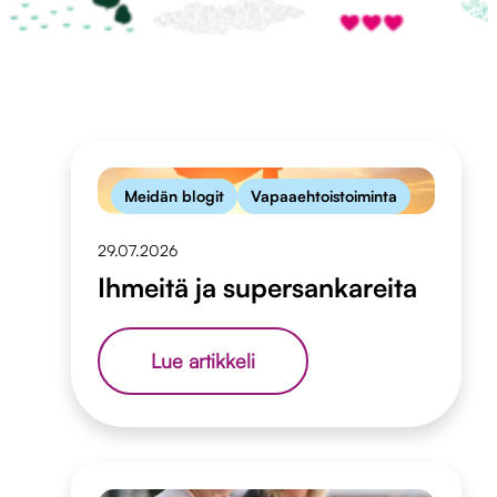
Meidän blogit
Vapaaehtoistoiminta
29.07.2026
Ihmeitä ja supersankareita
Ihmeitä
Lue artikkeli
ja
supersankareita