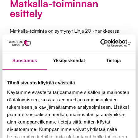
Matkalla-toiminnan
esittely
Matkalla-toiminta on syntynyt Linja 20 -hankkeessa
havaitusta tarpeesta tarjota tukea
mielenterveyspalveluihin jonottaville nuorille. Toiminta
on suunnattu ensisijaisesti työn ja koulutuksen
Suostumus
Yksityiskohdat
Tietoja
ulkopuolella oleville nuorille. Tavoitteenamme on tukea
nuorta arjen askelissa, vahvistaa nuoren voimavaroja ja
toimijuutta sekä löytää nuoren yksilöllisiä vahvuuksia.
Tämä sivusto käyttää evästeitä
Tarkoituksenamme on myös tukea nuorta
Käytämme evästeitä tarjoamamme sisällön ja mainosten
mielenterveyspalvelun aloittamisessa ja siihen
räätälöimiseen, sosiaalisen median ominaisuuksien
tukemiseen ja kävijämäärämme analysoimiseen. Lisäksi
sitoutumisessa rinnalla kulkien.
jaamme sosiaalisen median, mainosalan ja analytiikka-
alan kumppaneillemme tietoja siitä, miten käytät
Matkalla-toiminta aloitti syksyllä 2022
sivustoamme. Kumppanimme voivat yhdistää näitä
omarahoitteisesti TampereMission ja Helsingin
tietoja muihin tietoihin, joita olet antanut heille tai joita on