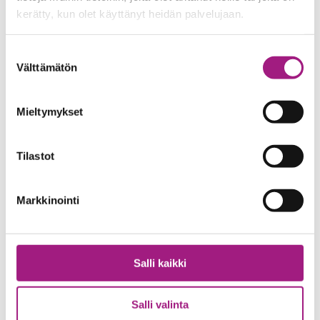
Diakonissalaitoksen säätiön toimesta kahden
kerätty, kun olet käyttänyt heidän palvelujaan.
valmentajan ja yhden vertaisohjaajan
työpanoksella. Toiminnalle myönnettiin
Suostumuksen
Välttämätön
Tampereen kaupungin nuorisotakuuavustus
valinta
vuonna 2023.
Matkalla 2 -hanke aloitti keväällä 2023 Euroopan
Mieltymykset
sosiaalirahaston rahoittamana. Hankkeen myötä
toiminnan henkilöstö kasvoi kahdella
Tilastot
valmentajalla, yhdellä vertaisohjaajalla ja
projektipäälliköllä, jolloin pystyimme vastaamaan
Markkinointi
laajemmin mielenterveyspalveluihin jonottavien
nuorten tarpeisiin. Lisäksi yhdessä nuorten ja alan
ammattilaisten voimin kehitimme uuden
Salli kaikki
palvelumallinnuksen mielenterveyspalveluiden
jonoissa olevien nuorten tukemiseksi ja
Salli valinta
erikoissairaanhoitoon kohdistuvan paineen