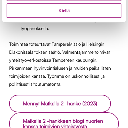
helpottamiseksi.
Kiellä
Vuonna 2024 toiminta jatkuu organisaatioidemme
omalla rahoituksella kolmen valmentajan
työpanoksella.
Toimintaa toteuttavat TampereMissio ja Helsingin
Diakonissalaitoksen säätiö. Valmentajamme toimivat
yhteistyöverkostoissa Tampereen kaupungin,
Pirkanmaan hyvinvointialueen ja muiden paikallisten
toimijoiden kanssa. Työmme on uskonnollisesti ja
poliittisesti sitoutumatonta.
Mennyt Matkalla 2 -hanke (2023)
Matkalla 2 -hankkeen blogi nuorten
kanssa toimivien yhteistyöstä