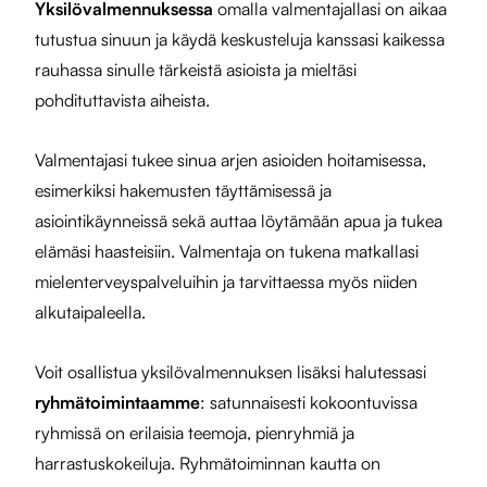
Yksilövalmennuksessa
omalla valmentajallasi on aikaa
tutustua sinuun ja käydä keskusteluja kanssasi kaikessa
rauhassa sinulle tärkeistä asioista ja mieltäsi
pohdituttavista aiheista.
Valmentajasi tukee sinua arjen asioiden hoitamisessa,
esimerkiksi hakemusten täyttämisessä ja
asiointikäynneissä sekä auttaa löytämään apua ja tukea
elämäsi haasteisiin. Valmentaja on tukena matkallasi
mielenterveyspalveluihin ja tarvittaessa myös niiden
alkutaipaleella.
Voit osallistua yksilövalmennuksen lisäksi halutessasi
ryhmätoimintaamme
: satunnaisesti kokoontuvissa
ryhmissä on erilaisia teemoja, pienryhmiä ja
harrastuskokeiluja. Ryhmätoiminnan kautta on