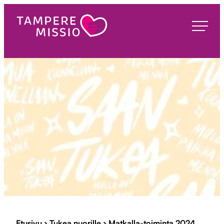
Siirry
suoraan
TampereMissio
sisältöön
Etusivu
›
Tukea nuorille
›
Matkalla-toiminta 2024