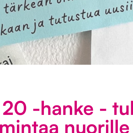
a 20 -hanke - t
imintaa nuorille