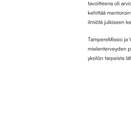
tavoitteena oli arv
kehittää mentoroin
ilmiötä julkiseen k
TampereMissio ja V
mielenterveyden pa
yksilön tarpeista 