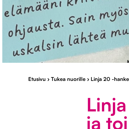
Etusivu
›
Tukea nuorille
›
Linja 20 -hanke
Linj
ja to