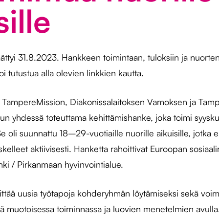
sille
ättyi 31.8.2023. Hankkeen toimintaan, tuloksiin ja nuort
 tutustua alla olevien linkkien kautta.
li TampereMission, Diakonissalaitoksen Vamoksen ja Tam
un yhdessä toteuttama kehittämishanke, joka toimi syysk
oli suunnattu 18–29-vuotiaille nuorille aikuisille, jotka eiv
iskelleet aktiivisesti. Hanketta rahoittivat Euroopan sosiaali
i / Pirkanmaan hyvinvointialue.
hittää uusia työtapoja kohderyhmän löytämiseksi sekä voim
mä muotoisessa toiminnassa ja luovien menetelmien avulla.