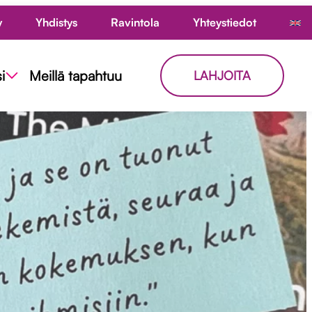
y
Yhdistys
Ravintola
Yhteystiedot
i
Meillä tapahtuu
LAHJOITA