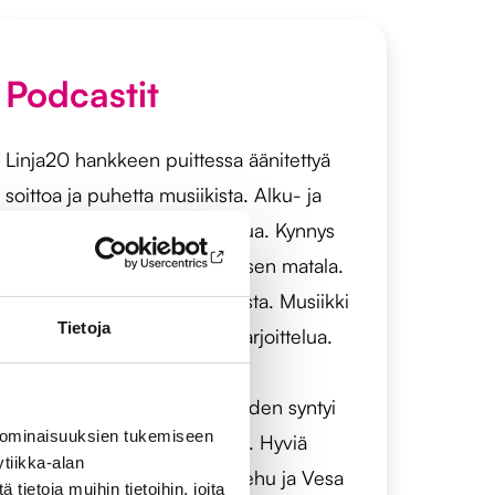
Podcastit
Linja20 hankkeen puittessa äänitettyä
soittoa ja puhetta musiikista. Alku- ja
välisoitot ovat omaa jamittelua. Kynnys
tarttua soittimiin oli kohtuullisen matala.
Soundien haku oli osa keitosta. Musiikki
Tietoja
syntyi ilman minkäänlaista harjoittelua.
Podcastin jututkin tehtiin
käsikirjoittamatta. Improvisoiden syntyi
 ominaisuuksien tukemiseen
hyviä hetkiä ainakin tekijöille. Hyviä
tiikka-alan
kuunteluhetkiä T. Kontsa, Mehu ja Vesa
ietoja muihin tietoihin, joita