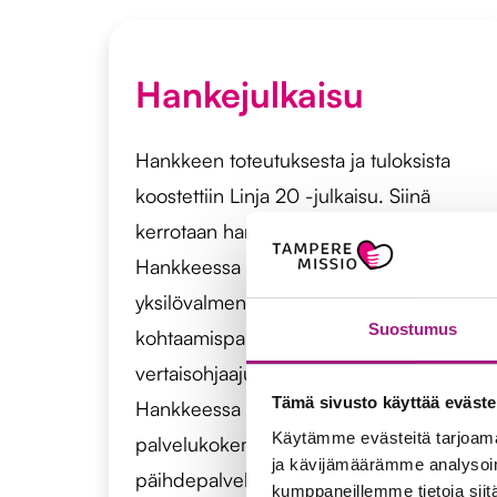
Hankejulkaisu
Hankkeen toteutuksesta ja tuloksista
koostettiin Linja 20 -julkaisu. Siinä
kerrotaan hankkeen toimintatavoista.
Hankkeessa mallinnettiin
yksilövalmennus,
Suostumus
kohtaamispaikkatoiminta,
vertaisohjaajuus ja mentortoiminta.
Tämä sivusto käyttää eväste
Hankkeessa selvitettiin nuorten
Käytämme evästeitä tarjoama
palvelukokemuksia mielenterveys ja
ja kävijämäärämme analysoim
päihdepalveluista ja luotiin sosiaalisen
kumppaneillemme tietoja siitä