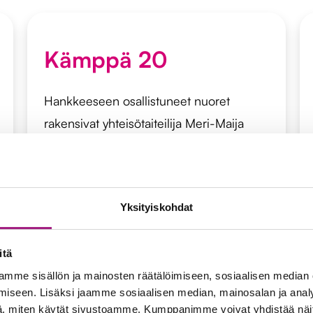
Kämppä 20
Hankkeeseen osallistuneet nuoret
rakensivat yhteisötaiteilija Meri-Maija
Näykin johdolla paikkasidonnaisen
Kämppä 20 -installaation, jossa he
kuvasivat omaa maailmaansa ja
Yksityiskohdat
kokemuksiaan hankkeen aikana.
Installaatio rakennettiin lähiaikoina
itä
purettavan kerrostalon kaksioon. Teos
mme sisällön ja mainosten räätälöimiseen, sosiaalisen median
toteutettiin kiitokseksi hankkeeseen
iseen. Lisäksi jaamme sosiaalisen median, mainosalan ja analy
osallistuneille nuorille. Halusimme
, miten käytät sivustoamme. Kumppanimme voivat yhdistää näitä t