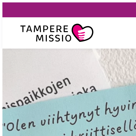
Siirry
suoraan
sisältöön
TampereMissio