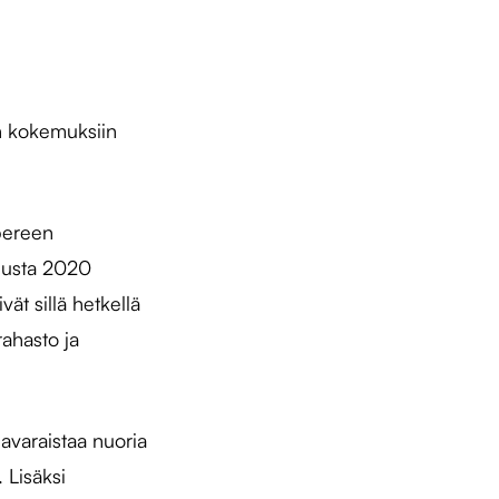
en kokemuksiin
pereen
uusta 2020
ät sillä hetkellä
rahasto ja
avaraistaa nuoria
 Lisäksi