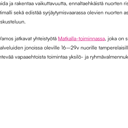
ioida ja rakentaa vaikuttavuutta, ennaltaehkäistä nuorten ri
timalli sekä edistää syrjäytymisvaarassa olevien nuorten 
eskusteluun.
amos jatkavat yhteistyötä
Matkalla-toiminnassa
, joka on 
lveluiden jonoissa oleville 16–29v nuorille tamperelaisill
lähtevää vapaaehtoista toimintaa yksilö- ja ryhmävalmennu