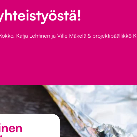
yhteistyöstä!
okko, Katja Lehtinen ja Ville Mäkelä & projektipäällikkö K
linen