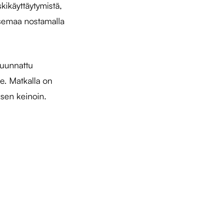
skikäyttäytymistä,
asemaa nostamalla
suunnattu
e. Matkalla on
ksen keinoin.