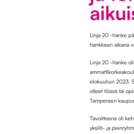
aikui
Linja 20 -hanke pä
hankkeen aikana voi
Linja 20 -hanke o
ammattikorkeakoul
elokuuhun 2023. Se 
olleet töissä tai op
Tampereen kaupunk
Tavoitteena oli ke
yksilö- ja pienryh