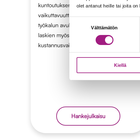
kuntoutuksen malli. Hankkeen
olet antanut heille tai joita o
vaikuttavuutta arvioitiin Tulostähti-
Suostumuksen
työkalun avulla ja tuloksia analysoitiin
Välttämätön
valinta
laskien myös yhteiskunnallista hyötyä ja
kustannusvaikutuksia.
Kiellä
Hankejulkaisu