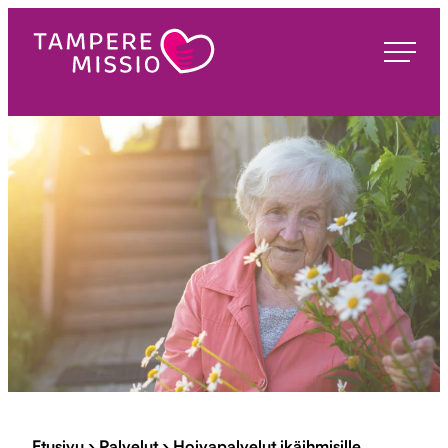
Siirry
suoraan
TampereMissio
sisältöön
Etusivu
›
Palvelut
›
Hoivapalvelut ikäihmisille