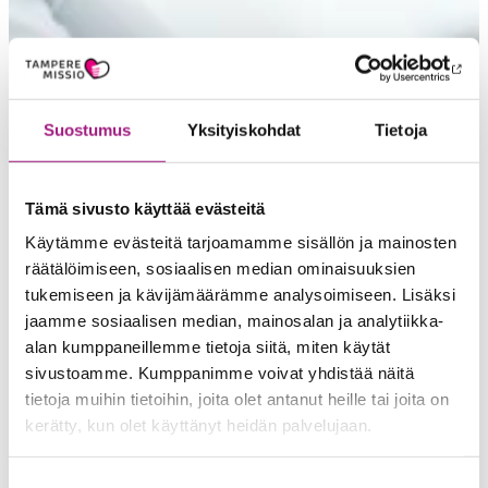
Suostumus
Yksityiskohdat
Tietoja
Tämä sivusto käyttää evästeitä
Näin haet
Käytämme evästeitä tarjoamamme sisällön ja mainosten
palveluihimme
räätälöimiseen, sosiaalisen median ominaisuuksien
tukemiseen ja kävijämäärämme analysoimiseen. Lisäksi
jaamme sosiaalisen median, mainosalan ja analytiikka-
Palveluihimme hakeudutaan Pirkanmaan
alan kumppaneillemme tietoja siitä, miten käytät
hyvinvointialueen kautta.
sivustoamme. Kumppanimme voivat yhdistää näitä
tietoja muihin tietoihin, joita olet antanut heille tai joita on
Palveluista kiinnostuneet voivat olla yhteydessä
Pirhan
kerätty, kun olet käyttänyt heidän palvelujaan.
palveluneuvontaan
, joka on ensisijainen paikka saada
Suostumuksen
tietoa ja ohjausta. Palveluneuvonnassa voi keskustella