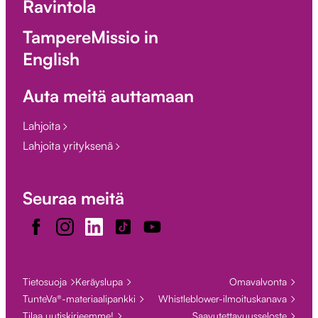
Ravintola
TampereMissio in
English
Auta meitä auttamaan
Lahjoita
Lahjoita yrityksenä
Seuraa meitä
Facebook
Instagram
LinkedIn
TikTok
Youtube
Tietosuoja
Keräyslupa
Omavalvonta
TunteVa®-materiaalipankki
Whistleblower-ilmoituskanava
Tilaa uutiskirjeemme!
Saavutettavuusseloste