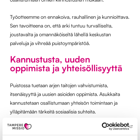
Työotteemme on ennakoiva, rauhallinen ja kunnioittava.
Sen tavoitteena on, että arki tuntuu turvalliselta,
joustavalta ja omannäköiseltä lähellä keskustan
palveluja ja vihreää puistoympäristöä.
Kannustusta, uuden
oppimista ja yhteisöllisyyttä
Puistossa tuetaan arjen taitojen vahvistumista,
itsenäisyyttä ja uusien asioiden oppimista. Asukkaita
kannustetaan osallistumaan yhteisön toimintaan ja
ylläpitämään tärkeitä sosiaalisia suhteita.
Eloisa yhteisö ja ohjaajien ammatillinen tuki antavat
jokaiselle mahdollisuuden viihtyä, onnistua ja elää