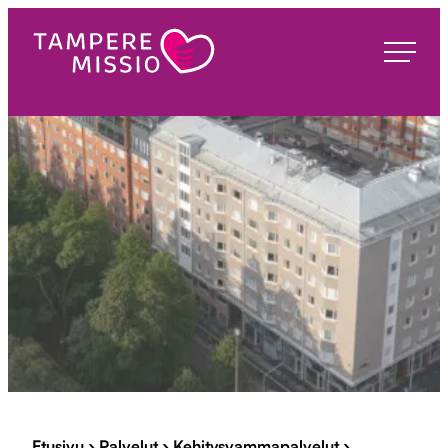
Siirry
suoraan
TampereMissio
sisältöön
Etusivu
›
Palvelut
›
Kehitysvammapalvelut
›