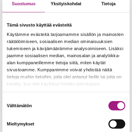
Suostumus
Yksityiskohdat
Tietoja
mielekästä arkea omalla tavallaan.
Tämä sivusto käyttää evästeitä
Käytämme evästeitä tarjoamamme sisällön ja mainosten
räätälöimiseen, sosiaalisen median ominaisuuksien
tukemiseen ja kävijämäärämme analysoimiseen. Lisäksi
Yhteystiedot
jaamme sosiaalisen median, mainosalan ja analytiikka-
alan kumppaneillemme tietoja siitä, miten käytät
sivustoamme. Kumppanimme voivat yhdistää näitä
tietoja muihin tietoihin, joita olet antanut heille tai joita on
kerätty, kun olet käyttänyt heidän palvelujaan.
Suostumuksen
Välttämätön
valinta
Marika Salminen
Yksikönjohtaja
Mieltymykset
040 755 2989