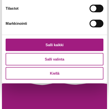
Tilastot
Henkilökunta – Puisto
Markkinointi
040 509 7807
Salli kaikki
Salli valinta
Kiellä