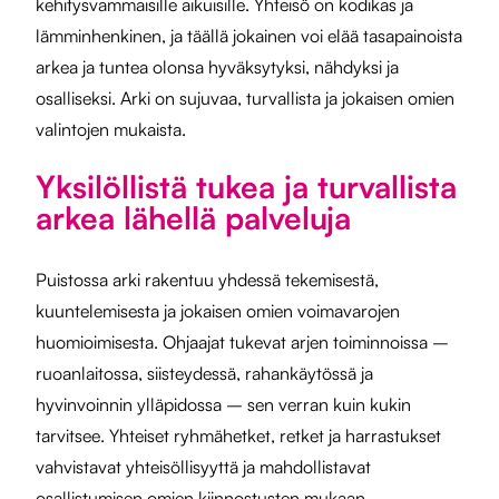
kehitysvammaisille aikuisille. Yhteisö on kodikas ja
lämminhenkinen, ja täällä jokainen voi elää tasapainoista
arkea ja tuntea olonsa hyväksytyksi, nähdyksi ja
osalliseksi. Arki on sujuvaa, turvallista ja jokaisen omien
valintojen mukaista.
Yksilöllistä tukea ja turvallista
arkea lähellä palveluja
Puistossa arki rakentuu yhdessä tekemisestä,
kuuntelemisesta ja jokaisen omien voimavarojen
huomioimisesta. Ohjaajat tukevat arjen toiminnoissa –
ruoanlaitossa, siisteydessä, rahankäytössä ja
hyvinvoinnin ylläpidossa – sen verran kuin kukin
tarvitsee. Yhteiset ryhmähetket, retket ja harrastukset
vahvistavat yhteisöllisyyttä ja mahdollistavat
osallistumisen omien kiinnostusten mukaan.