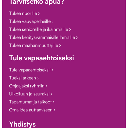
Tarvitsetko apua?
Tukea nuorille
Tukea vauvaperheille
Tukea senioreille ja ikäihmisille
Tukea kehitysvammaisille ihmisille
Tukea maahanmuuttajille
Tule vapaaehtoiseksi
Tule vapaaehtoiseksi!
Tueksi arkeen
Ohjaajaksi ryhmiin
Ulkoiluun ja seuraksi
Tapahtumat ja talkoot
Oma idea auttamiseen
Yhdistys