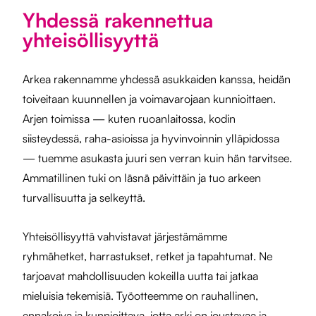
Yhdessä rakennettua
yhteisöllisyyttä
Arkea rakennamme yhdessä asukkaiden kanssa, heidän
toiveitaan kuunnellen ja voimavarojaan kunnioittaen.
Arjen toimissa — kuten ruoanlaitossa, kodin
siisteydessä, raha-asioissa ja hyvinvoinnin ylläpidossa
— tuemme asukasta juuri sen verran kuin hän tarvitsee.
Ammatillinen tuki on läsnä päivittäin ja tuo arkeen
turvallisuutta ja selkeyttä.
Yhteisöllisyyttä vahvistavat järjestämämme
ryhmähetket, harrastukset, retket ja tapahtumat. Ne
tarjoavat mahdollisuuden kokeilla uutta tai jatkaa
mieluisia tekemisiä. Työotteemme on rauhallinen,
ennakoiva ja kunnioittava, jotta arki on joustavaa ja