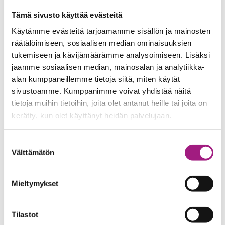
Tämä sivusto käyttää evästeitä
Käytämme evästeitä tarjoamamme sisällön ja mainosten
Yhteystiedot
räätälöimiseen, sosiaalisen median ominaisuuksien
tukemiseen ja kävijämäärämme analysoimiseen. Lisäksi
jaamme sosiaalisen median, mainosalan ja analytiikka-
alan kumppaneillemme tietoja siitä, miten käytät
sivustoamme. Kumppanimme voivat yhdistää näitä
tietoja muihin tietoihin, joita olet antanut heille tai joita on
kerätty, kun olet käyttänyt heidän palvelujaan.
Marika Salminen
Suostumuksen
Yksikönjohtaja
Välttämätön
valinta
040 755 2989
Mieltymykset
Henkilökunta – Onkiniemi
Tilastot