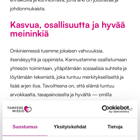
johdonmukaista.
Kasvua, osallisuutta ja hyvää
meininkiä
Onkiniemessä tuemme jokaisen vahvuuksia,
itsenäisyyttä ja oppimista. Kannustamme osallistumaan
yhteisön toimintaan, ylläpitämään sosiaalisia suhteita ja
löytämään tekemistä, joka tuntuu merkitykselliseltä ja
lisää arjen iloa. Tavoitteena on, että elämä tuntuu
arvokkaalta, tasapainoiselta ja hyvältä — omilla
ehdoilla, ammattilaisten tuen ja turvallisen yhteisön
ympäröimänä.
Suostumus
Yksityiskohdat
Tietoja