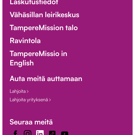
Laskutustiedot
Vähäsillan leirikeskus
TampereMission talo
Ravintola
TampereMissio in
English
Auta meitä auttamaan
Lahjoita
Lahjoita yrityksenä
Seuraa meitä
Facebook
Instagram
LinkedIn
TikTok
Youtube