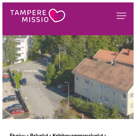
Siirry
suoraan
TampereMissio
sisältöön
Etusivu
›
Palvelut
›
Kehitysvammapalvelut
›