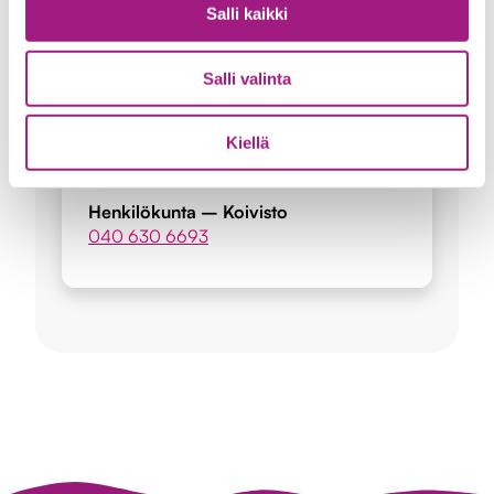
Salli kaikki
Susanna Hyvönen
Yksikönjohtaja
Salli valinta
0400 977 390
Kiellä
Henkilökunta – Koivisto
040 630 6693