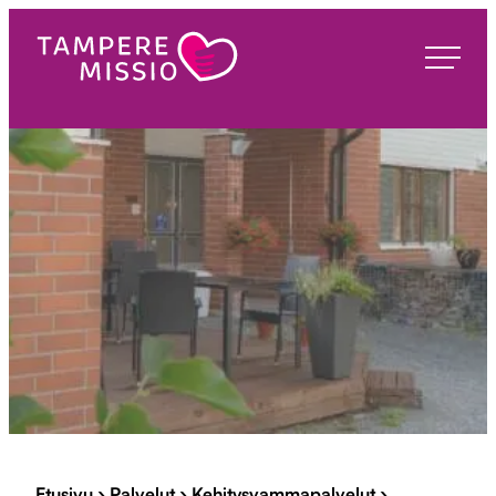
Siirry
suoraan
TampereMissio
sisältöön
Etusivu
›
Palvelut
›
Kehitysvammapalvelut
›