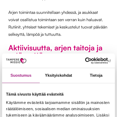
Arjen toimintaa suunnitellaan yhdessä, ja asukkaat
voivat osallistua toimintaan sen verran kuin haluavat.
Rutiinit, yhteiset tekemiset ja keskustelut tuovat päivään
selkeyttä, lämpöä ja tuttuutta.
Aktiivisuutta, arjen taitoja ja
ystävyyttä
Koivistossa on tärkeää, että jokainen asukas voi kokea
Suostumus
Yksityiskohdat
Tietoja
olevansa aktiivinen toimija omassa elämässään.
Kannustamme osallistumaan, tuomaan esiin omia
ajatuksia ja vaikuttamaan yhteiseen arkeen.
Tämä sivusto käyttää evästeitä
Käytämme evästeitä tarjoamamme sisällön ja mainosten
Yhteisössä on mahdollisuus oppia uutta, vahvistaa
räätälöimiseen, sosiaalisen median ominaisuuksien
sosiaalisia taitoja ja löytää mielekästä tekemistä.
tukemiseen ja kävijämäärämme analysoimiseen. Lisäksi