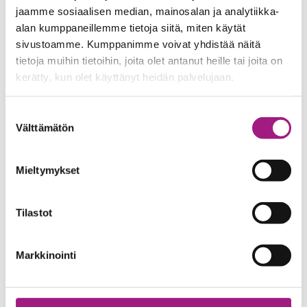
Autamme asukkaita tunnistamaan omat vahvuutensa ja
jaamme sosiaalisen median, mainosalan ja analytiikka-
hyödyntämään niitä arjessa.
alan kumppaneillemme tietoja siitä, miten käytät
sivustoamme. Kumppanimme voivat yhdistää näitä
tietoja muihin tietoihin, joita olet antanut heille tai joita on
Yhteisöllinen asuminen on meille tapa rakentaa arkea,
kerätty, kun olet käyttänyt heidän palvelujaan.
jossa jokainen saa olla arvokas juuri sellaisena kuin on.
Suostumuksen
Välttämätön
valinta
Mieltymykset
Yhteystiedot
Tilastot
Markkinointi