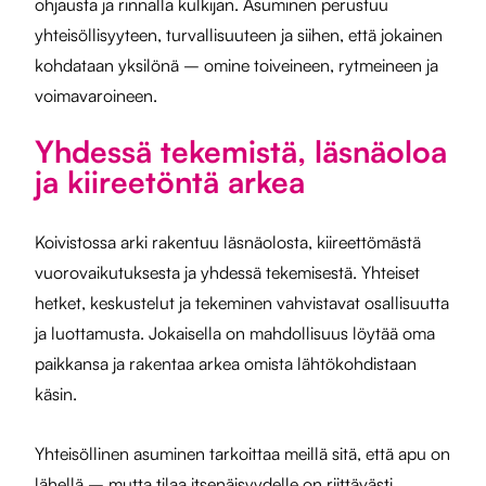
ohjausta ja rinnalla kulkijan. Asuminen perustuu
yhteisöllisyyteen, turvallisuuteen ja siihen, että jokainen
kohdataan yksilönä – omine toiveineen, rytmeineen ja
voimavaroineen.
Yhdessä tekemistä, läsnäoloa
ja kiireetöntä arkea
Koivistossa arki rakentuu läsnäolosta, kiireettömästä
vuorovaikutuksesta ja yhdessä tekemisestä. Yhteiset
hetket, keskustelut ja tekeminen vahvistavat osallisuutta
ja luottamusta. Jokaisella on mahdollisuus löytää oma
paikkansa ja rakentaa arkea omista lähtökohdistaan
käsin.
Yhteisöllinen asuminen tarkoittaa meillä sitä, että apu on
lähellä – mutta tilaa itsenäisyydelle on riittävästi.