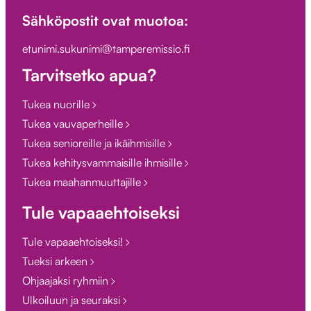
Sähköpostit ovat muotoa:
etunimi.sukunimi@tamperemissio.fi
Tarvitsetko apua?
Tukea nuorille
Tukea vauvaperheille
Tukea senioreille ja ikäihmisille
Tukea kehitysvammaisille ihmisille
Tukea maahanmuuttajille
Tule vapaaehtoiseksi
Tule vapaaehtoiseksi!
Tueksi arkeen
Ohjaajaksi ryhmiin
Ulkoiluun ja seuraksi