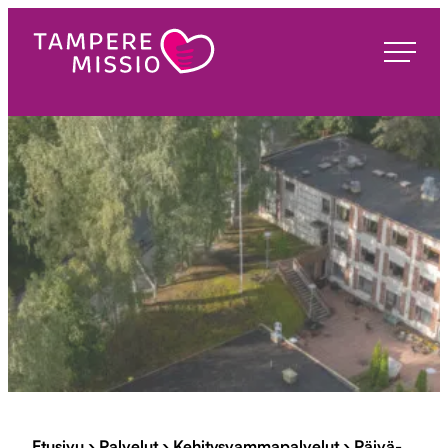
Siirry
suoraan
TampereMissio
sisältöön
Etusivu
›
Palvelut
›
Kehitysvammapalvelut
›
Päivä-