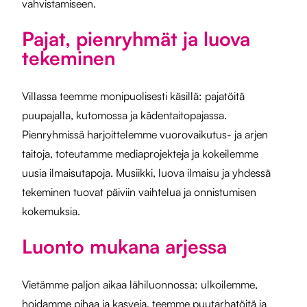
vahvistamiseen.
Pajat, pienryhmät ja luova
tekeminen
Villassa teemme monipuolisesti käsillä: pajatöitä
puupajalla, kutomossa ja kädentaitopajassa.
Pienryhmissä harjoittelemme vuorovaikutus- ja arjen
taitoja, toteutamme mediaprojekteja ja kokeilemme
uusia ilmaisutapoja. Musiikki, luova ilmaisu ja yhdessä
tekeminen tuovat päiviin vaihtelua ja onnistumisen
kokemuksia.
Luonto mukana arjessa
Vietämme paljon aikaa lähiluonnossa: ulkoilemme,
hoidamme pihaa ja kasveja, teemme puutarhatöitä ja