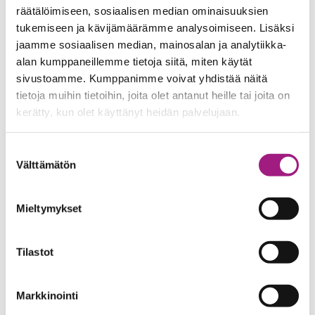
räätälöimiseen, sosiaalisen median ominaisuuksien
tukemiseen ja kävijämäärämme analysoimiseen. Lisäksi
jaamme sosiaalisen median, mainosalan ja analytiikka-
alan kumppaneillemme tietoja siitä, miten käytät
sivustoamme. Kumppanimme voivat yhdistää näitä
Johanna Risku
tietoja muihin tietoihin, joita olet antanut heille tai joita on
Yksikönjohtaja
kerätty, kun olet käyttänyt heidän palvelujaan.
050 381 3622
Suostumuksen
Välttämätön
valinta
Henkilökunta – Villa
Mieltymykset
040 685 7586
Tilastot
Markkinointi