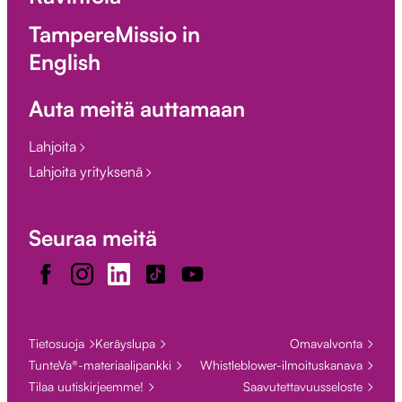
TampereMissio in
English
Auta meitä auttamaan
Lahjoita
Lahjoita yrityksenä
Seuraa meitä
Facebook
Instagram
LinkedIn
TikTok
Youtube
Tietosuoja
Keräyslupa
Omavalvonta
TunteVa®-materiaalipankki
Whistleblower-ilmoituskanava
Tilaa uutiskirjeemme!
Saavutettavuusseloste