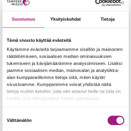
Suostumus
Yksityiskohdat
Tietoja
Tämä sivusto käyttää evästeitä
Käytämme evästeitä tarjoamamme sisällön ja mainosten
räätälöimiseen, sosiaalisen median ominaisuuksien
tukemiseen ja kävijämäärämme analysoimiseen. Lisäksi
TampereMissio ry
jaamme sosiaalisen median, mainosalan ja analytiikka-
alan kumppaneillemme tietoja siitä, miten käytät
TampereMissio Palvelut Oy
sivustoamme. Kumppanimme voivat yhdistää näitä
tietoja muihin tietoihin, joita olet antanut heille tai joita on
Kyttälänkatu 7 A, 2. krs
kerätty, kun olet käyttänyt heidän palvelujaan.
33100 Tampere
Suostumuksen
(03) 3454 3100
Välttämätön
valinta