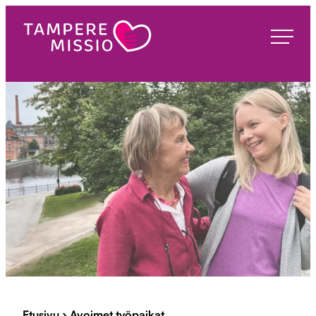
Siirry
suoraan
TampereMissio
sisältöön
Etusivu
›
Avoimet työpaikat